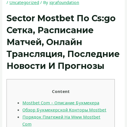
/
Uncategorized
/ By
iqrafoundation
Sector Mostbet По Cs:go
Сетка, Расписание
Матчей, Онлайн
Трансляция, Последние
Новости И Прогнозы
Content
Mostbet Com – Описание Букмекера
Обзор Букмекерской Конторы Mostbet
Порядок Платежей На Www Mostbet
Com