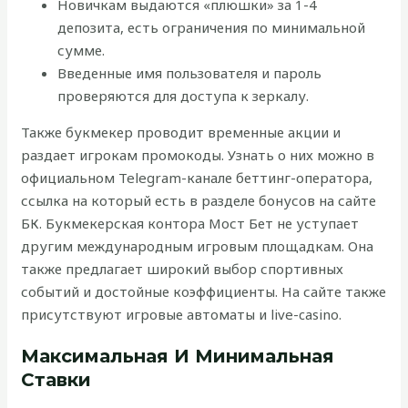
Новичкам выдаются «плюшки» за 1-4
депозита, есть ограничения по минимальной
сумме.
Введенные имя пользователя и пароль
проверяются для доступа к зеркалу.
Также букмекер проводит временные акции и
раздает игрокам промокоды. Узнать о них можно в
официальном Telegram-канале беттинг-оператора,
ссылка на который есть в разделе бонусов на сайте
БК. Букмекерская контора Мост Бет не уступает
другим международным игровым площадкам. Она
также предлагает широкий выбор спортивных
событий и достойные коэффициенты. На сайте также
присутствуют игровые автоматы и live-casino.
Максимальная И Минимальная
Ставки