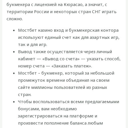
букмекера с лицензией на Кюрасао, а значит, с
территории России и некоторых стран СНГ играть
сложно.
Мостбет казино вход и букмекерская контора
используют единый счет как для азартных игр,
так и для игр.
Вывод также осуществляется через личный
кабинет — «Вывод со счета» — указать способ,
номер счета — «Заказать платеж».
Мостбет – букмекер, который за небольшой
промежуток времени объединил на своем
сайте миллионы пользователей из разных
стран.
Чтобы воспользоваться всеми предлагаемыми
бонусами, вам необходимо
зарегистрироваться на платформе и
произвести пополнение баланса любым