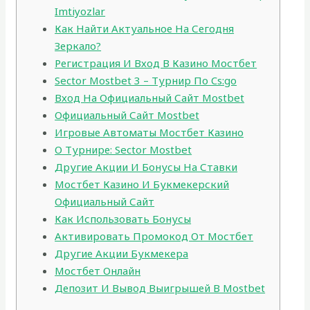
Imtiyozlar
Как Найти Актуальное На Сегодня
Зеркало?
Регистрация И Вход В Казино Мостбет
Sector Mostbet 3 – Турнир По Cs:go
Вход На Официальный Сайт Mostbet
Официальный Сайт Mostbet
Игровые Автоматы Мостбет Казино
О Турнире: Sector Mostbet
Другие Акции И Бонусы На Ставки
Мостбет Казино И Букмекерский
Официальный Сайт
Как Использовать Бонусы
Активировать Промокод От Мостбет
Другие Акции Букмекера
Мостбет Онлайн
Депозит И Вывод Выигрышей В Mostbet