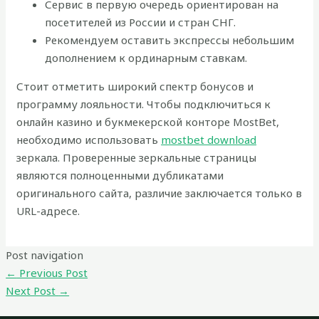
Сервис в первую очередь ориентирован на
посетителей из России и стран СНГ.
Рекомендуем оставить экспрессы небольшим
дополнением к ординарным ставкам.
Стоит отметить широкий спектр бонусов и
программу лояльности. Чтобы подключиться к
онлайн казино и букмекерской конторе MostBet,
необходимо использовать
mostbet download
зеркала. Проверенные зеркальные страницы
являются полноценными дубликатами
оригинального сайта, различие заключается только в
URL-адресе.
Post navigation
←
Previous Post
Next Post
→