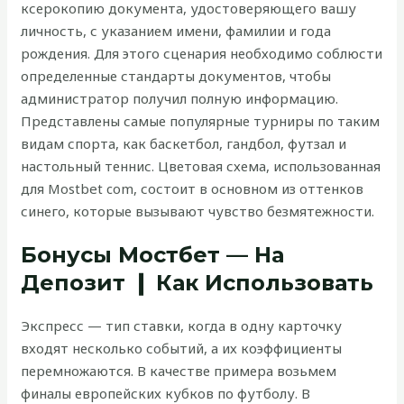
ксерокопию документа, удостоверяющего вашу
личность, с указанием имени, фамилии и года
рождения. Для этого сценария необходимо соблюсти
определенные стандарты документов, чтобы
администратор получил полную информацию.
Представлены самые популярные турниры по таким
видам спорта, как баскетбол, гандбол, футзал и
настольный теннис. Цветовая схема, использованная
для Mostbet com, состоит в основном из оттенков
синего, которые вызывают чувство безмятежности.
Бонусы Мостбет — На
Депозит ❙ Как Использовать
Экспресс — тип ставки, когда в одну карточку
входят несколько событий, а их коэффициенты
перемножаются. В качестве примера возьмем
финалы европейских кубков по футболу. В