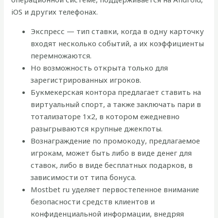
iOS и других телефонах.
Экспресс — тип ставки, когда в одну карточку
входят несколько событий, а их коэффициенты
перемножаются.
Но возможность открыта только для
зарегистрированных игроков.
Букмекерская контора предлагает ставить на
виртуальный спорт, а также заключать пари в
тотализаторе 1х2, в котором ежедневно
разыгрываются крупные джекпоты.
Вознаграждение по промокоду, предлагаемое
игрокам, может быть либо в виде денег для
ставок, либо в виде бесплатных подарков, в
зависимости от типа бонуса.
Mostbet ru уделяет первостепенное внимание
безопасности средств клиентов и
конфиденциальной информации, внедряя