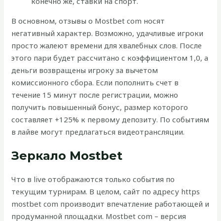
конечно же, ставки на спорт.
В основном, отзывы о Mostbet com носят
негативный характер. Возможно, удачливые игроки
просто жалеют времени для хвалебных слов. После
этого пари будет рассчитано с коэффициентом 1,0, а
деньги возвращены игроку за вычетом
комиссионного сбора. Если пополнить счет в
течение 15 минут после регистрации, можно
получить повышенный бонус, размер которого
составляет +125% к первому депозиту. По событиям
в лайве могут предлагаться видеотрансляции.
Зеркало Mostbet
Что в live отображаются только события по
текущим турнирам. В целом, сайт по адресу https
mostbet com производит впечатление работающей и
продуманной площадки. Mostbet com – версия