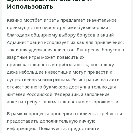
Использовать
Казино мостбет играть предлагает значительное
преимущество перед другими букмекерами
благодаря обширному выбору бонусов и акций.
Администрация использует их как для привлечения,
так и для удержания клиентов. Внедрение бонусов в
азартные игры может повысить их
привлекательность и прибыльность, поскольку
даже небольшие инвестиции могут привести к
существенным выигрышам. Регистрация на сайте
отечественного букмекера доступна только для
жителей Российской Федерации, а заполнение
анкеты требует внимательности и осторожности.
В рамках процесса проверки от клиента требуется
предоставить дополнительную личную
информацию. Пожалуйста, предоставьте