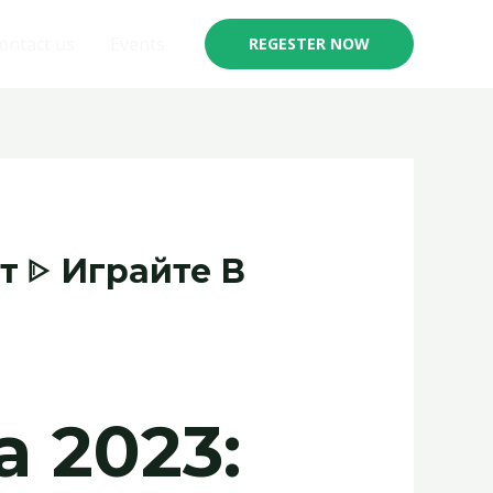
ontact us
Events
REGESTER NOW
 ᐈ Играйте В
 2023: