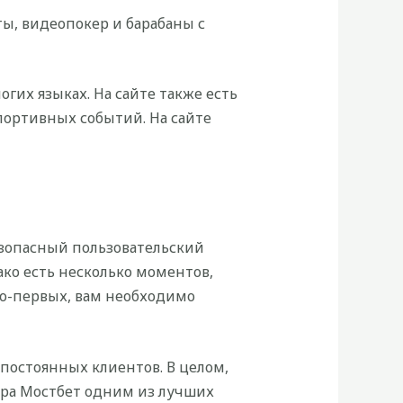
ы, видеопокер и барабаны с
гих языках. На сайте также есть
спортивных событий. На сайте
езопасный пользовательский
ако есть несколько моментов,
Во-первых, вам необходимо
 постоянных клиентов. В целом,
ера Мостбет одним из лучших