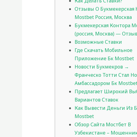
Как Делать Ставки?
Отзывы О Букмекерская 
Mostbet Россия, Москва
Букмекерская Контора M
(россия, Москва) — Отзы
Возможные Ставки
Где Скачать Мобильное
Приложение Бк Mostbet
Новости Букмекров →
Франческо Тотти Стал Н
Амбассадором Бк Mostbe
Предлагает Широкий Вы
Вариантов Ставок
Как Вывести Деньги Из Б
Mostbet
Обзор Сайта Мостбет В
Узбекистане – Мошенни