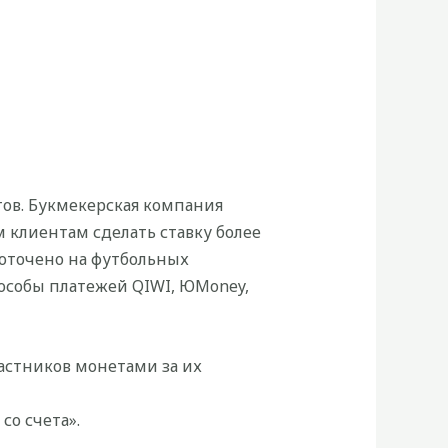
ов. Букмекерская компания
м клиентам сделать ставку более
доточено на футбольных
пособы платежей QIWI, ЮMoney,
астников монетами за их
со счета».