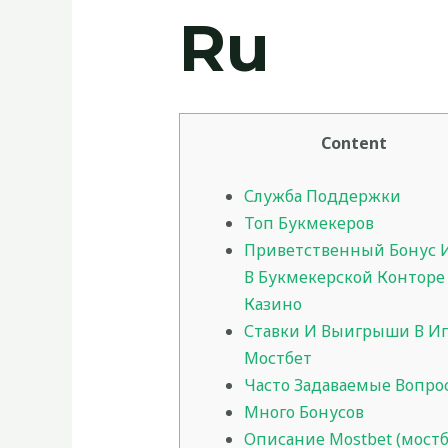
Ru
Content
Служба Поддержки
Топ Букмекеров
Приветственный Бонус 
В Букмекерской Конторе
Казино
Ставки И Выигрыши В Иг
Мостбет
Часто Задаваемые Вопро
Много Бонусов
Описание Mostbet (мостб