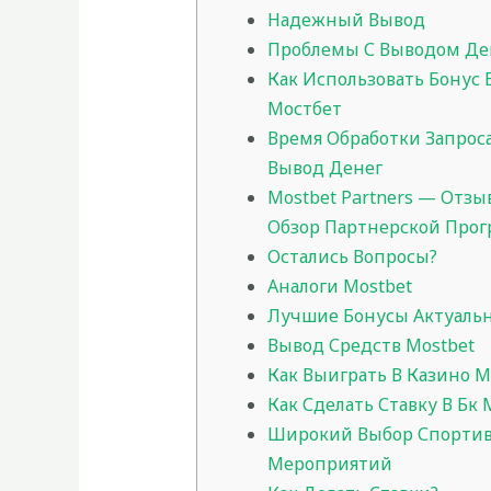
Надежный Вывод
Проблемы С Выводом Де
Как Использовать Бонус 
Мостбет
Время Обработки Запрос
Вывод Денег
Mostbet Partners — Отзы
Обзор Партнерской Про
Остались Вопросы?
Аналоги Mostbet
Лучшие Бонусы Актуаль
Вывод Средств Mostbet
Как Выиграть В Казино М
Как Сделать Ставку В Бк 
Широкий Выбор Спорти
Мероприятий