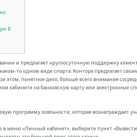
тно
ри В
вании и предлагает круглосуточную поддержку клиент
каком-то одном виде спорта. Контора предлагает свои
при этом, понятное дело, больше всего внимания сосре
ном кабинете на банковскую карту или электронные с
евую программу лояльности, которая вознаграждает уч
 в меню «Личный кабинет», выберите пункт «Вывести 
ыплаты это большой плюс этого казино.