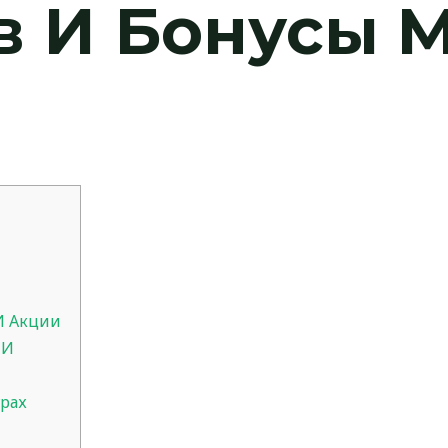
в И Бонусы M
И Акции
 И
рах