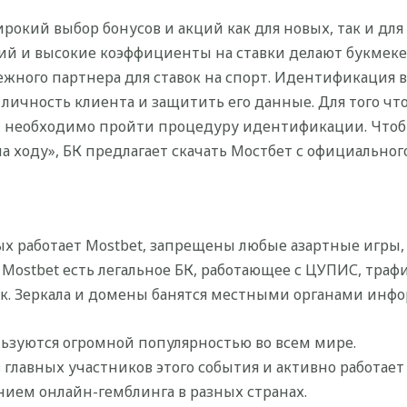
окий выбор бонусов и акций как для новых, так и для
ий и высокие коэффициенты на ставки делают букмек
ежного партнера для ставок на спорт. Идентификация в 
личность клиента и защитить его данные. Для того что
et, необходимо пройти процедуру идентификации. Что
а ходу», БК предлагает скачать Мостбет с официальног
рых работает Mostbet, запрещены любые азартные игры
у Mostbet есть легальное БК, работающее с ЦУПИС, тра
к. Зеркала и домены банятся местными органами инфо
ьзуются огромной популярностью во всем мире.
 главных участников этого события и активно работает
нием онлайн-гемблинга в разных странах.