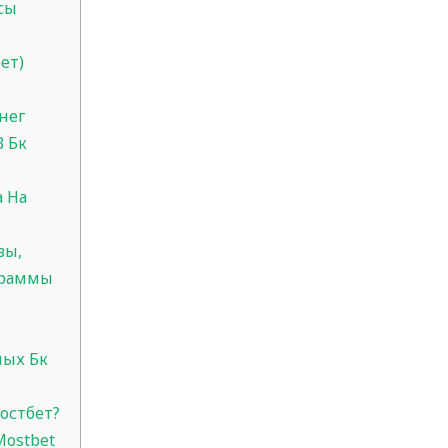
сы
ет)
нег
В Бк
а На
вы,
граммы
ных Бк
остбет?
Mostbet