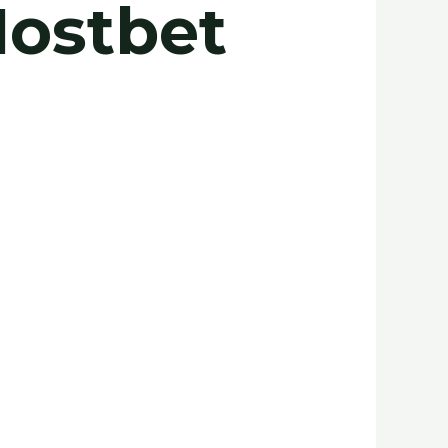
ostbet