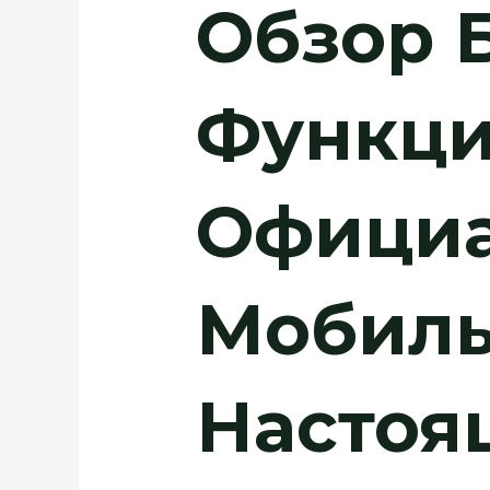
Обзор Б
Функци
Официа
Мобиль
Настоя