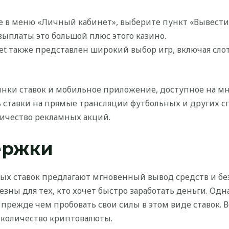
 в меню «Личный кабинет», выберите пункт «Вывести 
ыплаты это большой плюс этого казино.
t также представлен широкий выбор игр, включая слот
нки ставок и мобильное приложение, доступное на мно
ть ставки на прямые трансляции футбольных и других 
личество рекламных акций.
ержки
ных ставок предлагают мгновенный вывод средств и б
зны для тех, кто хочет быстро заработать деньги. Одн
прежде чем пробовать свои силы в этом виде ставок. 
е количество криптовалюты.