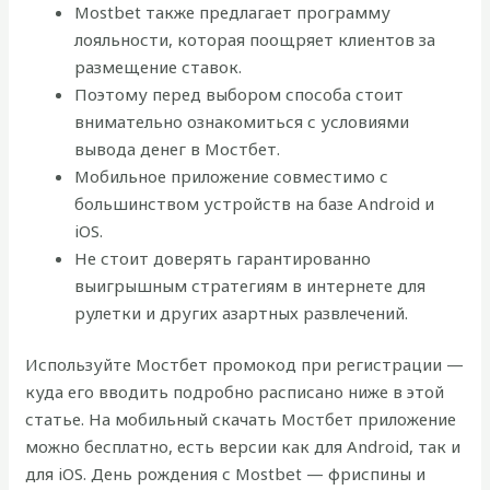
Mostbet также предлагает программу
лояльности, которая поощряет клиентов за
размещение ставок.
Поэтому перед выбором способа стоит
внимательно ознакомиться с условиями
вывода денег в Мостбет.
Мобильное приложение совместимо с
большинством устройств на базе Android и
iOS.
Не стоит доверять гарантированно
выигрышным стратегиям в интернете для
рулетки и других азартных развлечений.
Используйте Мостбет промокод при регистрации —
куда его вводить подробно расписано ниже в этой
статье. На мобильный скачать Мостбет приложение
можно бесплатно, есть версии как для Android, так и
для iOS. День рождения с Mostbet — фриспины и