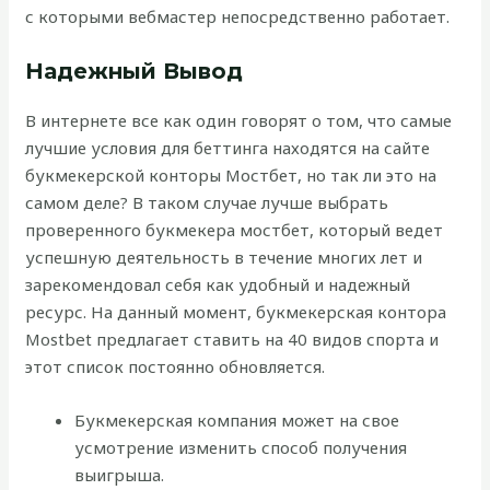
с которыми вебмастер непосредственно работает.
Надежный Вывод
В интернете все как один говорят о том, что самые
лучшие условия для беттинга находятся на сайте
букмекерской конторы Мостбет, но так ли это на
самом деле? В таком случае лучше выбрать
проверенного букмекера мостбет, который ведет
успешную деятельность в течение многих лет и
зарекомендовал себя как удобный и надежный
ресурс. На данный момент, букмекерская контора
Mostbet предлагает ставить на 40 видов спорта и
этот список постоянно обновляется.
Букмекерская компания может на свое
усмотрение изменить способ получения
выигрыша.