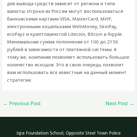
для вывода средств зависит от региона и типа
валюты. Игроки из России могут воспользоваться
банковскими картами VISA, MasterCard, МИР,
электронными кошельками WebMoney, SkinPay,
ecoPayz и криптовалютой Litecoin, Bitcoin и Ripple.
Минимальная сумма пополнения от 100 до 2150
рублей в зависимости от платежной системы. К
тому же, компания позволяет использовать большое
количество исходов. Это в свою очередь позволит
вам использовать все известные на данный момент
стратегии.
←
Previous Post
Next Post
→
Iqra Foundation School, Opposite Steel Town Police