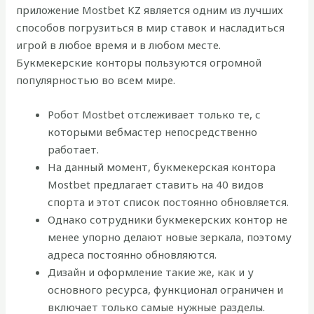
приложение Mostbet KZ является одним из лучших
способов погрузиться в мир ставок и насладиться
игрой в любое время и в любом месте.
Букмекерские конторы пользуются огромной
популярностью во всем мире.
Робот Mostbet отслеживает только те, с
которыми вебмастер непосредственно
работает.
На данный момент, букмекерская контора
Mostbet предлагает ставить на 40 видов
спорта и этот список постоянно обновляется.
Однако сотрудники букмекерских контор не
менее упорно делают новые зеркала, поэтому
адреса постоянно обновляются.
Дизайн и оформление такие же, как и у
основного ресурса, функционал ограничен и
включает только самые нужные разделы.