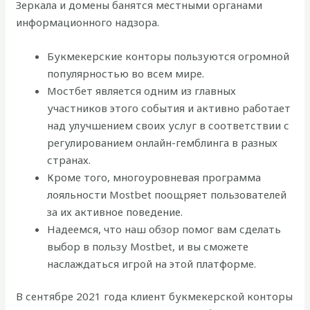
Зеркала и домены банятся местными органами
информационного надзора.
Букмекерские конторы пользуются огромной
популярностью во всем мире.
Мостбет является одним из главных
участников этого события и активно работает
над улучшением своих услуг в соответствии с
регулированием онлайн-гемблинга в разных
странах.
Кроме того, многоуровневая программа
лояльности Mostbet поощряет пользователей
за их активное поведение.
Надеемся, что наш обзор помог вам сделать
выбор в пользу Mostbet, и вы сможете
наслаждаться игрой на этой платформе.
В сентябре 2021 года клиент букмекерской конторы