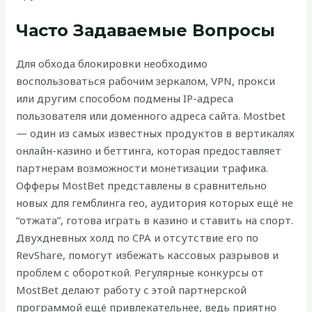
Часто Задаваемые Вопросы
Для обхода блокировки необходимо
воспользоваться рабочим зеркалом, VPN, прокси
или другим способом подмены IP-адреса
пользователя или доменного адреса сайта. Mostbet
— один из самых известных продуктов в вертикалях
онлайн-казино и беттинга, которая предоставляет
партнерам возможности монетизации трафика.
Офферы MostBet представлены в сравнительно
новых для гемблинга гео, аудитория которых ещё не
“отжата”, готова играть в казино и ставить на спорт.
Двухдневных холд по CPA и отсутствие его по
RevShare, помогут избежать кассовых разрывов и
проблем с обороткой. Регулярные конкурсы от
MostBet делают работу с этой партнерской
программой ещё привлекательнее, ведь приятно