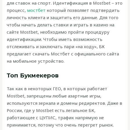
для ставок на спорт. Идентификация в Mostbet – это
процесс,
мостбет
который позволяет подтвердить
личность клиента и защитить его данные. Для того
чтобы начать делать ставки и играть в казино на
сайте Mostbet, необходимо пройти процедуру
идентификации. Чтобы иметь возможность
отслеживать и заключать пари «на ходу», БК
предлагает скачать Мостбет с официального сайта
на мобильное устройство.
Топ Букмекеров
Так как в некоторых ГЕО, в которых работает
Mostbet, запрещены любые азартные игры,
используются зеркала и домены редиректов. Даже в
России, где у Mostbet есть легальное БК,
работающее с ЦУПИС, трафик напрямую не
принимается, потому что очень перегрет рынок.