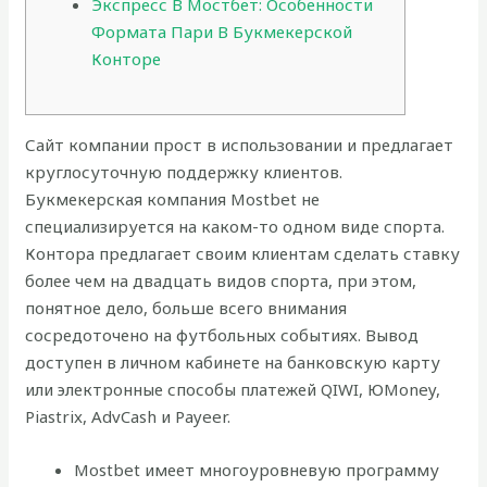
Экспресс В Мостбет: Особенности
Формата Пари В Букмекерской
Конторе
Сайт компании прост в использовании и предлагает
круглосуточную поддержку клиентов.
Букмекерская компания Mostbet не
специализируется на каком-то одном виде спорта.
Контора предлагает своим клиентам сделать ставку
более чем на двадцать видов спорта, при этом,
понятное дело, больше всего внимания
сосредоточено на футбольных событиях. Вывод
доступен в личном кабинете на банковскую карту
или электронные способы платежей QIWI, ЮMoney,
Piastrix, AdvCash и Payeer.
Mostbet имеет многоуровневую программу