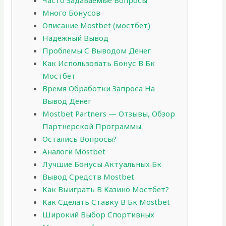
Часто Задаваемые Вопросы
Много Бонусов
Описание Mostbet (мостбет)
Надежный Вывод
Проблемы С Выводом Денег
Как Использовать Бонус В Бк
Мостбет
Время Обработки Запроса На
Вывод Денег
Mostbet Partners — Отзывы, Обзор
Партнерской Программы
Остались Вопросы?
Аналоги Mostbet
Лучшие Бонусы Актуальных Бк
Вывод Средств Mostbet
Как Выиграть В Казино Мостбет?
Как Сделать Ставку В Бк Mostbet
Широкий Выбор Спортивных