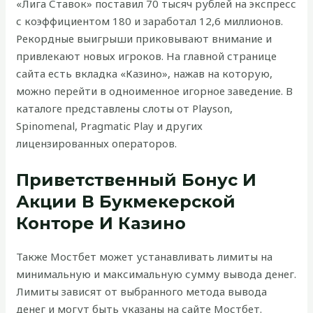
«Лига Ставок» поставил 70 тысяч рублей на экспресс
с коэффициентом 180 и заработал 12,6 миллионов.
Рекордные выигрыши приковывают внимание и
привлекают новых игроков. На главной странице
сайта есть вкладка «Казино», нажав на которую,
можно перейти в одноименное игорное заведение. В
каталоге представлены слоты от Playson,
Spinomenal, Pragmatic Play и других
лицензированных операторов.
Приветственный Бонус И
Акции В Букмекерской
Конторе И Казино
Также Мостбет может устанавливать лимиты на
минимальную и максимальную сумму вывода денег.
Лимиты зависят от выбранного метода вывода
денег и могут быть указаны на сайте Мостбет.