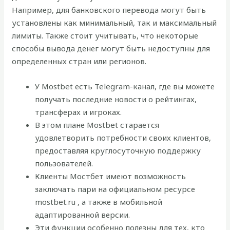
Например, для банковского перевода могут быть
установлены как минимальный, так и максимальный
лимиты. Также стоит учитывать, что некоторые
способы вывода денег могут быть недоступны для
определенных стран или регионов.
У Mostbet есть Telegram-канал, где вы можете
получать последние новости о рейтингах,
трансферах и игроках.
В этом плане Mostbet старается
удовлетворить потребности своих клиентов,
предоставляя круглосуточную поддержку
пользователей.
Клиенты Мостбет имеют возможность
заключать пари на официальном ресурсе
mostbet.ru , а также в мобильной
адаптированной версии.
Эти функции особенно полезны для тех, кто