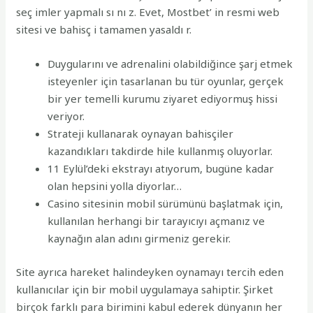
seç imler yapmalı sı nı z. Evet, Mostbet’ in resmi web
sitesi ve bahisç i tamamen yasaldı r.
Duygularını ve adrenalini olabildiğince şarj etmek
isteyenler için tasarlanan bu tür oyunlar, gerçek
bir yer temelli kurumu ziyaret ediyormuş hissi
veriyor.
Strateji kullanarak oynayan bahisçiler
kazandıkları takdirde hile kullanmış oluyorlar.
11 Eylül’deki ekstrayı atıyorum, bugüne kadar
olan hepsini yolla diyorlar…
Casino sitesinin mobil sürümünü başlatmak için,
kullanılan herhangi bir tarayıcıyı açmanız ve
kaynağın alan adını girmeniz gerekir.
Site ayrıca hareket halindeyken oynamayı tercih eden
kullanıcılar için bir mobil uygulamaya sahiptir. Şirket
birçok farklı para birimini kabul ederek dünyanın her