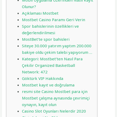
Mobil Uygulama Üzerinden Nasıl Kayıt
Olunur?
Açıklaması Mostbet
Mostbet Casino Paramı Geri Verin
Spor bahislerinin özellikleri ve
değerlendirilmesi
MostBet’te spor bahisleri
Siteye 30.000 yatırım yaptım 200.000
bakiye oldu çekim talebi yapıyorum …
Kategori: Mostbet’ten Nasıl Para
Çekilir Organized Basketball
Network: 472
Göktürk VIP Hakkında
Mostbet kayıt ve doğrulama
resmi site Casino Mostbet para için
Mostbet çalışma aynasında çevrimiçi
oynayın, kayıt olun
Casino Slot Oyunları Nelerdir 2020