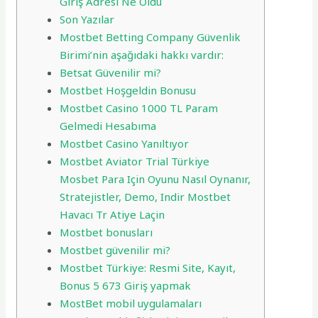
Giriş Adresi Ne Oldu
Son Yazılar
Mostbet Betting Company Güvenlik
Birimi’nin aşağıdaki hakkı vardır:
Betsat Güvenilir mi?
Mostbet Hoşgeldin Bonusu
Mostbet Casino 1000 TL Param
Gelmedi Hesabıma
Mostbet Casino Yanıltıyor
Mostbet Aviator Trial Türkiye ️
Mosbet Para Için Oyunu Nasıl Oynanır,
Stratejistler, Demo, Indir Mostbet
Havacı Tr Atiye Laçin
Mostbet bonusları
Mostbet güvenilir mi?
Mostbet Türkiye: Resmi Site, Kayıt,
Bonus 5 673 Giriş yapmak
MostBet mobil uygulamaları