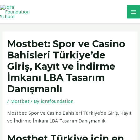
Skip
MA
to
M
content
Post
navigation
Mostbet: Spor ve Casino
Bahisleri Türkiye’de
Giriş, Kayıt ve İndirme
İmkanı LBA Tasarım
Danışmanlı
/
Mostbet
/ By
iqrafoundation
Mostbet: Spor ve Casino Bahisleri Türkiye’de Giriş, Kayıt
ve İndirme İmkanı LBA Tasarım Danışmanlık
Mostbet Türkiye için en