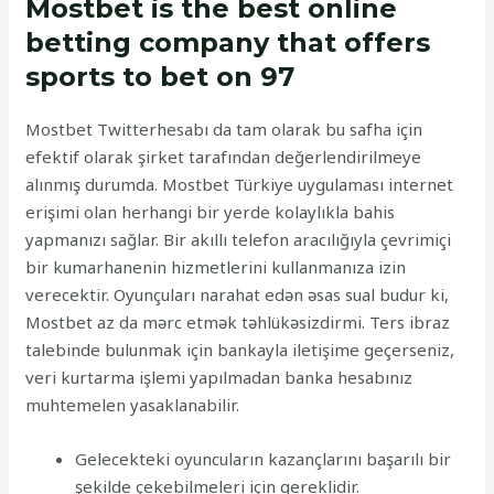
Mostbet is the best online
betting company that offers
sports to bet on 97
Mostbet Twitterhesabı da tam olarak bu safha için
efektif olarak şirket tarafından değerlendirilmeye
alınmış durumda. Mostbet Türkiye uygulaması internet
erişimi olan herhangi bir yerde kolaylıkla bahis
yapmanızı sağlar. Bir akıllı telefon aracılığıyla çevrimiçi
bir kumarhanenin hizmetlerini kullanmanıza izin
verecektir. Oyunçuları narahat edən əsas sual budur ki,
Mostbet az da mərc etmək təhlükəsizdirmi. Ters ibraz
talebinde bulunmak için bankayla iletişime geçerseniz,
veri kurtarma işlemi yapılmadan banka hesabınız
muhtemelen yasaklanabilir.
Gelecekteki oyuncuların kazançlarını başarılı bir
şekilde çekebilmeleri için gereklidir.