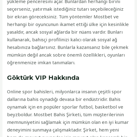
yükleme penceresini açar. Bunlardan herhangi birini
seçerseniz, yatırmak istediğiniz tutarı seçebileceğiniz
bir ekran göreceksiniz. Tüm yöntemler Mostbet ve
herhangi bir oyuncunun ikamet ettiği ülke için kesinlikle
yasaldır, ancak sosyal ağlarda bir nüans vardır. Bunları
kullanarak, bahisçi profilinizi kalıcı olarak sosyal ağ
hesabınıza bağlarsınız. Bunlarla kazansanız bile çekmek
mümkün değil ancak sobre önemli özellikleri, oyunları
öğrenmenize imkan tanımaları.
Göktürk VIP Hakkında
Online spor bahisleri, milyonlarca insanın çeşitli spor
dallarına bahis oynadığı devasa bir endüstridir. Bahis
oynamak için en popüler sporlar futbol, ​​basketbol ve
beyzboldur. Mostbet Bahis Şirketi, tüm müşterilerinin
memnuniyetini sağlamak için mümkün olan en iyi kumar
deneyimini sunmaya çalışmaktadır. Şirket, hem yeni