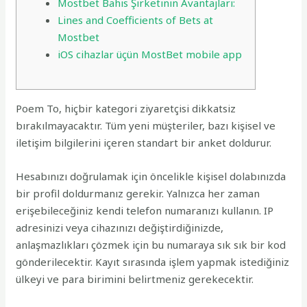
Mostbet Bahis Şirketinin Avantajları:
Lines and Coefficients of Bets at
Mostbet
iOS cihazlar üçün MostBet mobile app
Poem To, hiçbir kategori ziyaretçisi dikkatsiz
bırakılmayacaktır. Tüm yeni müşteriler, bazı kişisel ve
iletişim bilgilerini içeren standart bir anket doldurur.
Hesabınızı doğrulamak için öncelikle kişisel dolabınızda
bir profil doldurmanız gerekir. Yalnızca her zaman
erişebileceğiniz kendi telefon numaranızı kullanın. IP
adresinizi veya cihazınızı değiştirdiğinizde,
anlaşmazlıkları çözmek için bu numaraya sık sık bir kod
gönderilecektir. Kayıt sırasında işlem yapmak istediğiniz
ülkeyi ve para birimini belirtmeniz gerekecektir.