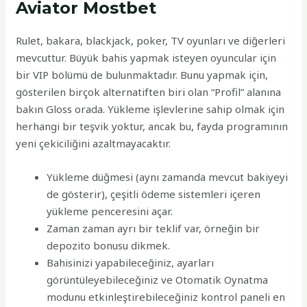
Aviator Mostbet
Rulet, bakara, blackjack, poker, TV oyunları ve diğerleri
mevcuttur. Büyük bahis yapmak isteyen oyuncular için
bir VIP bölümü de bulunmaktadır. Bunu yapmak için,
gösterilen birçok alternatiften biri olan “Profil” alanına
bakın Gloss orada. Yükleme işlevlerine sahip olmak için
herhangi bir teşvik yoktur, ancak bu, fayda programının
yeni çekiciliğini azaltmayacaktır.
Yükleme düğmesi (aynı zamanda mevcut bakiyeyi
de gösterir), çeşitli ödeme sistemleri içeren
yükleme penceresini açar.
Zaman zaman ayrı bir teklif var, örneğin bir
depozito bonusu dikmek.
Bahisinizi yapabileceğiniz, ayarları
görüntüleyebileceğiniz ve Otomatik Oynatma
modunu etkinleştirebileceğiniz kontrol paneli en