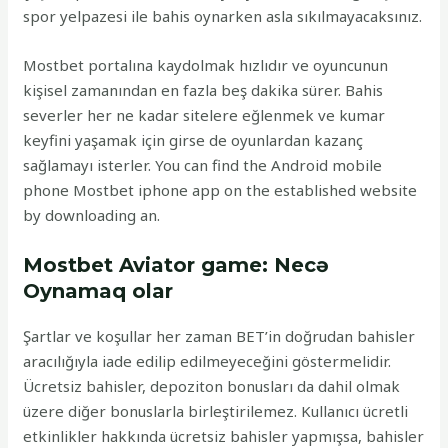
spor yelpazesi ile bahis oynarken asla sıkılmayacaksınız.
Mostbet portalına kaydolmak hızlıdır ve oyuncunun
kişisel zamanından en fazla beş dakika sürer. Bahis
severler her ne kadar sitelere eğlenmek ve kumar
keyfini yaşamak için girse de oyunlardan kazanç
sağlamayı isterler. You can find the Android mobile
phone Mostbet iphone app on the established website
by downloading an.
Mostbet Aviator game: Necə
Oynamaq olar
Şartlar ve koşullar her zaman BET’in doğrudan bahisler
aracılığıyla iade edilip edilmeyeceğini göstermelidir.
Ücretsiz bahisler, depoziton bonusları da dahil olmak
üzere diğer bonuslarla birleştirilemez. Kullanıcı ücretli
etkinlikler hakkında ücretsiz bahisler yapmışsa, bahisler