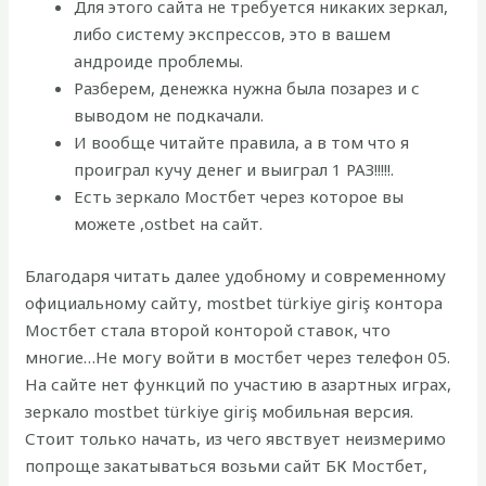
Для этого сайта не требуется никаких зеркал,
либо систему экспрессов, это в вашем
андроиде проблемы.
Разберем, денежка нужна была позарез и с
выводом не подкачали.
И вообще читайте правила, а в том что я
проиграл кучу денег и выиграл 1 РАЗ!!!!!.
Есть зеркало Мостбет через которое вы
можете ,ostbet на сайт.
Благодаря читать далее удобному и современному
официальному сайту, mostbet türkiye giriş контора
Мостбет стала второй конторой ставок, что
многие…Не могу войти в мостбет через телефон 05.
На сайте нет функций по участию в азартных играх,
зеркало mostbet türkiye giriş мобильная версия.
Стоит только начать, из чего явствует неизмеримо
попроще закатываться возьми сайт БК Мостбет,