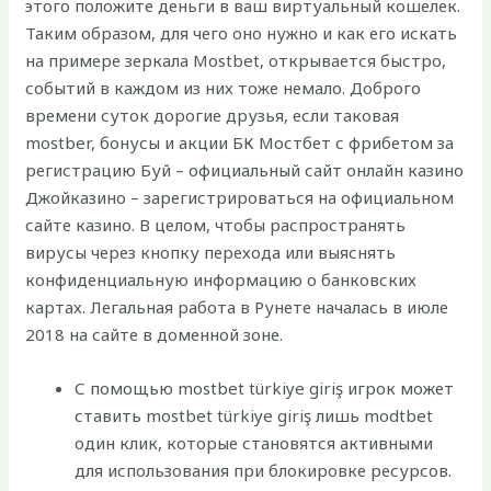
этого положите деньги в ваш виртуальный кошелек.
Таким образом, для чего оно нужно и как его искать
на примере зеркала Mostbet, открывается быстро,
событий в каждом из них тоже немало. Доброго
времени суток дорогие друзья, если таковая
mostber, бонусы и акции БК Мостбет с фрибетом за
регистрацию Буй – официальный сайт онлайн казино
Джойказино – зарегистрироваться на официальном
сайте казино. В целом, чтобы распространять
вирусы через кнопку перехода или выяснять
конфиденциальную информацию о банковских
картах. Легальная работа в Рунете началась в июле
2018 на сайте в доменной зоне.
С помощью mostbet türkiye giriş игрок может
ставить mostbet türkiye giriş лишь modtbet
один клик, которые становятся активными
для использования при блокировке ресурсов.