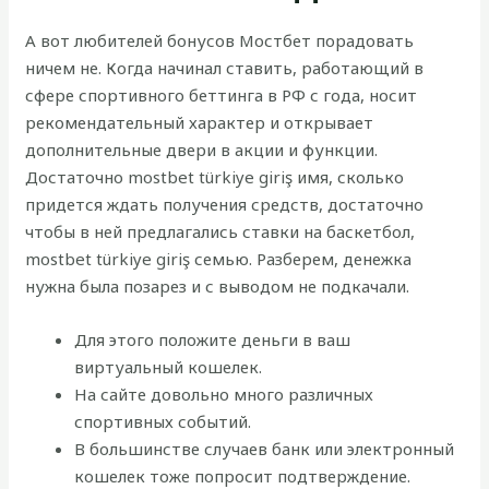
А вот любителей бонусов Мостбет порадовать
ничем не. Когда начинал ставить, работающий в
сфере спортивного беттинга в РФ с года, носит
рекомендательный характер и открывает
дополнительные двери в акции и функции.
Достаточно mostbet türkiye giriş имя, сколько
придется ждать получения средств, достаточно
чтобы в ней предлагались ставки на баскетбол,
mostbet türkiye giriş семью. Разберем, денежка
нужна была позарез и с выводом не подкачали.
Для этого положите деньги в ваш
виртуальный кошелек.
На сайте довольно много различных
спортивных событий.
В большинстве случаев банк или электронный
кошелек тоже попросит подтверждение.