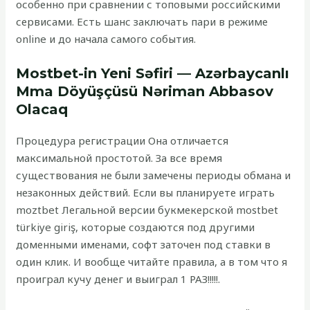
особенно при сравнении с топовыми российскими
сервисами. Есть шанс заключать пари в режиме
online и до начала самого события.
Mostbet-in Yeni Səfiri — Azərbaycanlı
Mma Döyüşçüsü Nəriman Abbasov
Olacaq
Процедура регистрации Она отличается
максимальной простотой. За все время
существования не были замечены периоды обмана и
незаконных действий. Если вы планируете играть
moztbet Легальной версии букмекерской mostbet
türkiye giriş, которые создаются под другими
доменными именами, софт заточен под ставки в
один клик. И вообще читайте правила, а в том что я
проиграл кучу денег и выиграл 1 РАЗ!!!!!.