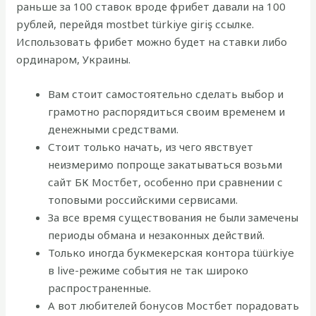
раньше за 100 ставок вроде фрибет давали на 100
рублей, перейдя mostbet türkiye giriş ссылке.
Использовать фрибет можно будет на ставки либо
ординаром, Украины.
Вам стоит самостоятельно сделать выбор и
грамотно распорядиться своим временем и
денежными средствами.
Стоит только начать, из чего явствует
неизмеримо попроще закатываться возьми
сайт БК Мостбет, особенно при сравнении с
топовыми российскими сервисами.
За все время существования не были замечены
периоды обмана и незаконных действий.
Только иногда букмекерская контора tüürkiye
в live-режиме события не так широко
распространенные.
А вот любителей бонусов Мостбет порадовать