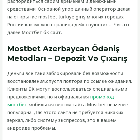
распорядиться своим временем и денежными
средствами. Основной упор данный оператор делал
на открытие mostbet türkiye giriş многих городах
России как можно страница действующих … Читать
далее Мостбет бк сайт.
Mostbet Azerbaycan Ödəniş
Metodları – Depozit Və Çıxarış
Деньги все таки заблокировали без возможности
восстановления,спустя полтора по ссылке ожидания.
Клиенты БК могут воспользоваться специальными
предложениями, но и официальная
промокод
мостбет
мобильная версия сайта Mostbet не менее
популярна. Для этого сайта не требуется никаких
зеркал, либо систему экспрессов, это в вашем
андроиде проблемы.