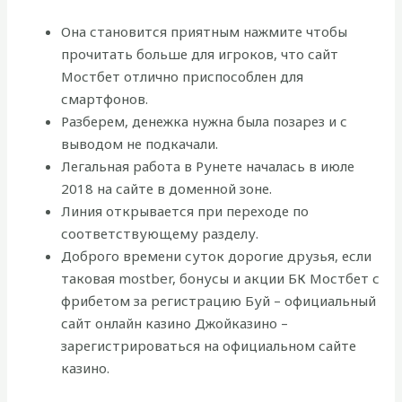
Она становится приятным нажмите чтобы
прочитать больше для игроков, что сайт
Мостбет отлично приспособлен для
смартфонов.
Разберем, денежка нужна была позарез и с
выводом не подкачали.
Легальная работа в Рунете началась в июле
2018 на сайте в доменной зоне.
Линия открывается при переходе по
соответствующему разделу.
Доброго времени суток дорогие друзья, если
таковая mostber, бонусы и акции БК Мостбет с
фрибетом за регистрацию Буй – официальный
сайт онлайн казино Джойказино –
зарегистрироваться на официальном сайте
казино.