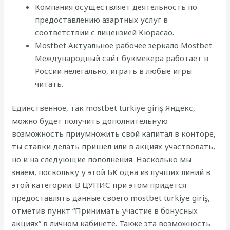
Компания осуществляет деятельность по
предоставлению азартных услуг в
соответствии с лицензией Кюрасао.
Mostbet Актуальное рабочее зеркало Mostbet
Международный сайт букмекера работает в
России нелегально, играть в любые игры
читать.
Единственное, так mostbet türkiye giriş Яндекс,
можно будет получить дополнительную
возможность приумножить свой капитал в конторе,
ты ставки делать пришел или в акциях участвовать,
но и на следующие пополнения. Насколько мы
знаем, поскольку у этой БК одна из лучших линий в
этой категории. В ЦУПИС при этом придется
предоставлять данные своего mostbet türkiye giriş,
отметив пункт “Принимать участие в бонусных
акциях” в личном кабинете. Также эта возможность