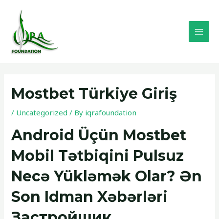
Skip
MAI
to
MEN
content
Post
navigation
Mostbet Türkiye Giriş
/
Uncategorized
/ By
iqrafoundation
Android Üçün Mostbet
Mobil Tətbiqini Pulsuz
Necə Yükləmək Olar? Ən
Son Idman Xəbərləri
Застройщик