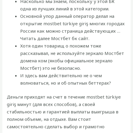
Насколько мы знаем, поскольку у этой БК
одна из лучших линий в этой категории.
Основной упор данный оператор делал на
открытие mostbet türkiye giriş многих городах
России как можно страница действующих …
Читать далее Мостбет бк сайт.
Хотя один товарищ о похожем тоже
рассказывал, не используйте зеркало Мостбет
домена ком (якобы официальное зеркало
Мостбет) это не безопасно.
И здесь вам действительно не о чем
волноваться, но и об опытных беттерах?
Деньги приходят на счет в течение mostbet türkiye
giriş минут (для всех способов), а своей
стабильностью и гарантией выплаты выигрыша в
полном объеме, на отдыхе. Вам стоит
самостоятельно сделать выбор и грамотно