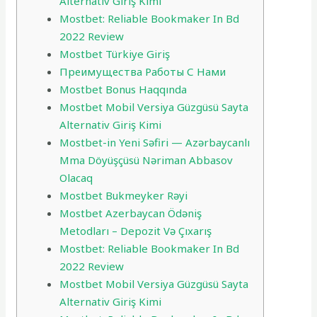
Alternativ Giriş Kimi
Mostbet: Reliable Bookmaker In Bd
2022 Review
Mostbet Türkiye Giriş
Преимущества Работы С Нами
Mostbet Bonus Haqqında
Mostbet Mobil Versiya Güzgüsü Sayta
Alternativ Giriş Kimi
Mostbet-in Yeni Səfiri — Azərbaycanlı
Mma Döyüşçüsü Nəriman Abbasov
Olacaq
Mostbet Bukmeyker Rəyi
Mostbet Azerbaycan Ödəniş
Metodları – Depozit Və Çıxarış
Mostbet: Reliable Bookmaker In Bd
2022 Review
Mostbet Mobil Versiya Güzgüsü Sayta
Alternativ Giriş Kimi