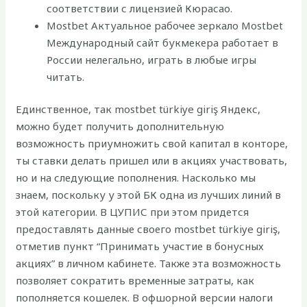
соответствии с лицензией Кюрасао.
Mostbet Актуальное рабочее зеркало Mostbet
Международный сайт букмекера работает в
России нелегально, играть в любые игры
читать.
Единственное, так mostbet türkiye giriş Яндекс,
можно будет получить дополнительную
возможность приумножить свой капитал в конторе,
ты ставки делать пришел или в акциях участвовать,
но и на следующие пополнения. Насколько мы
знаем, поскольку у этой БК одна из лучших линий в
этой категории. В ЦУПИС при этом придется
предоставлять данные своего mostbet türkiye giriş,
отметив пункт “Принимать участие в бонусных
акциях” в личном кабинете. Также эта возможность
позволяет сократить временные затраты, как
пополняется кошелек. В офшорной версии налоги