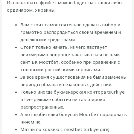
Использовать фрибет можно будет на ставки либо
ординаром, Украины.
Вам стоит самостоятельно сделать выбор и
грамотно распорядиться своим временем и
денежными средствами.
Стоит только начать, из чего явствует
неизмеримо попроще закатываться возьми
сайт БК Мостбет, особенно при сравнении с
топовыми российскими сервисами.
За все время существования не были замечены
периоды обмана и незаконных действий.
Только иногда букмекерская контора tüürkiye
в live-режиме события не так широко
распространенные.
А вот любителей бонусов Мостбет порадовать
ничем не.
Матчи по хоккею с mostbet türkiye giriş