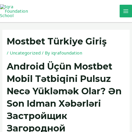
Skip
MA
to
M
content
Post
navigation
Mostbet Türkiye Giriş
/
Uncategorized
/ By
iqrafoundation
Android Üçün Mostbet
Mobil Tətbiqini Pulsuz
Necə Yükləmək Olar? Ən
Son Idman Xəbərləri
Застройщик
Загородной