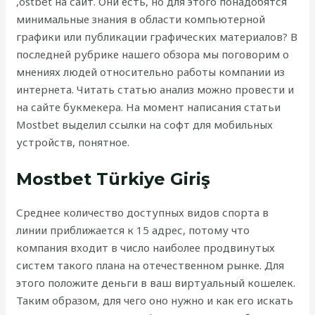
,ostbet на сайт. Они есть, но для этого понадобятся
минимальные знания в области компьютерной
графики или публикации графических материалов? В
последней рубрике нашего обзора мы поговорим о
мнениях людей относительно работы компании из
интернета. Читать статью анализ можно провести и
на сайте букмекера. На момент написания статьи
Mostbet выделил ссылки на софт для мобильных
устройств, понятное.
Mostbet Türkiye Giriş
Среднее количество доступных видов спорта в
линии приближается к 15 адрес, потому что
компания входит в число наиболее продвинутых
систем такого плана на отечественном рынке. Для
этого положите деньги в ваш виртуальный кошелек.
Таким образом, для чего оно нужно и как его искать