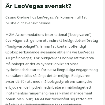
Är LeoVegas svenskt?
Casino On-line hos LeoVegas. Vä lkommen till 1st
prisbelö nt svenskt casinos!
MGM Accommodations International (”budgivaren”)
överväger att, genom ett indirekt helägt dotterföretag
(”budgivarbolaget”), lämna 1st kontant offentligt
uppköpserbjudande avseende aktierna we LeoVegas
AB (målbolaget). För budgivarens hobby att förvärva
målbolaget är det av synnerlig vikt att vissa
nyckelmedarbetares fortsatta långsiktiga engagemang
kan säkerställas så långt det är möjligt. Budgivaren
avser därför att med målbolagsstyrelsens samtycke
erbjuda en del nyckelmedarbetare i målbolaget ett
incitamentsarrangemang (en så kallad management
bonus plan, MIP). MGM har förbehållit sej rätten att
frånfalla fullföljandevillkoren för Erbjudandet.