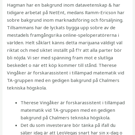
Hagman har en bakgrund inom datavetenskap & har
tidigare arbetat på NetEnt, medans Ramm-Ericson har
sobre bakgrund inom marknadsföring och försäljning.
Tillsammans har de lyckats bygga upp sobre av de
mestadels framgångsrika online-speloperatörerna i
världen. Helt såklart känns detta marijuana väldigt väl
riktat och med siktet inställt på f?r att alla parter bör
bli nöjda. Vi ser med spänning fram mot e slutliga
beskedet o när ett köp kommer till stånd. Therese
Vingåker är forskarassistent i tillämpad matematik vid
TA-gruppen med en gedigen bakgrund på Chalmers
tekniska högskola.
Therese Vingåker är forskarassistent i tillämpad
matematik vid TA-gruppen med en gedigen
bakgrund på Chalmers tekniska högskola.
Det du som investerare bör tänka på ifall du
säljer idag är att LeoVegas snart har sin x-dag o