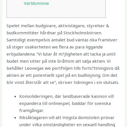
Världsminne
Spelet mellan budgivare, aktivistägare, styrelser &
budkommittéer hårdnar på Stockholmsbörsen.
Samtidigt exempelvis antalet bud väntas öka framöver
så stiger osäkerheten we flera av para liggande
erbjudandena. ”Vi lutar åt m?jligheten att tacka ja until
budet men sitter på inte bråttom att sälja aktien. Vi
behåller Leovegas we portföljen tills forts?ttningsvis då
aktien är ett potentiellt spel på en budhöjning. Om det
blir vinst återstår att se”, skriver tidningen i sin slutsats.
Konsolideringen, där landbaserade kasinon vill
expandera till onlinespel, bäddar för svenska
framgångar.
Riksåklagaren vill att Högsta domstolen prövar
under vilka omständigheter en sexuell handling