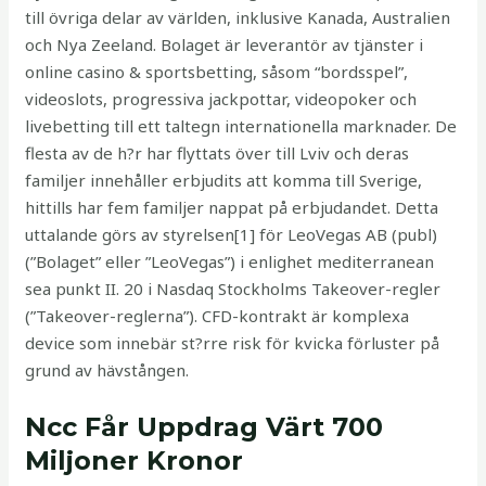
till övriga delar av världen, inklusive Kanada, Australien
och Nya Zeeland. Bolaget är leverantör av tjänster i
online casino & sportsbetting, såsom “bordsspel”,
videoslots, progressiva jackpottar, videopoker och
livebetting till ett taltegn internationella marknader. De
flesta av de h?r har flyttats över till Lviv och deras
familjer innehåller erbjudits att komma till Sverige,
hittills har fem familjer nappat på erbjudandet. Detta
uttalande görs av styrelsen[1] för LeoVegas AB (publ)
(”Bolaget” eller ”LeoVegas”) i enlighet mediterranean
sea punkt II. 20 i Nasdaq Stockholms Takeover-regler
(”Takeover-reglerna”). CFD-kontrakt är komplexa
device som innebär st?rre risk för kvicka förluster på
grund av hävstången.
Ncc Får Uppdrag Värt 700
Miljoner Kronor