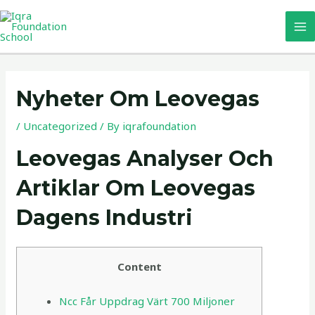
Skip
MA
to
M
content
Post
navigation
Nyheter Om Leovegas
/
Uncategorized
/ By
iqrafoundation
Leovegas Analyser Och
Artiklar Om Leovegas
Dagens Industri
Content
Ncc Får Uppdrag Värt 700 Miljoner