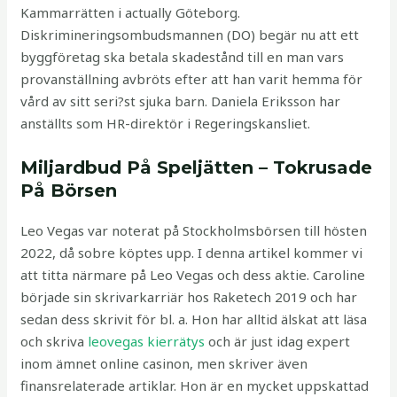
Kammarrätten i actually Göteborg.
Diskrimineringsombudsmannen (DO) begär nu att ett
byggföretag ska betala skadestånd till en man vars
provanställning avbröts efter att han varit hemma för
vård av sitt seri?st sjuka barn. Daniela Eriksson har
anställts som HR-direktör i Regeringskansliet.
Miljardbud På Speljätten – Tokrusade
På Börsen
Leo Vegas var noterat på Stockholmsbörsen till hösten
2022, då sobre köptes upp. I denna artikel kommer vi
att titta närmare på Leo Vegas och dess aktie. Caroline
började sin skrivarkarriär hos Raketech 2019 och har
sedan dess skrivit för bl. a. Hon har alltid älskat att läsa
och skriva
leovegas kierrätys
och är just idag expert
inom ämnet online casinon, men skriver även
finansrelaterade artiklar. Hon är en mycket uppskattad