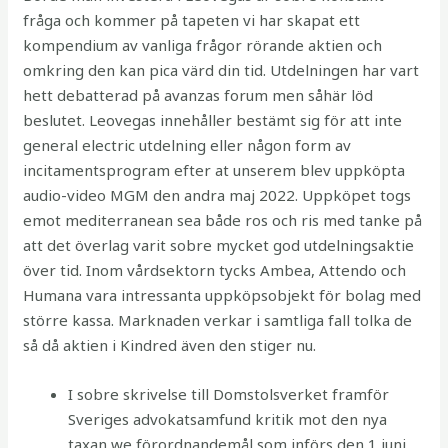
fråga och kommer på tapeten vi har skapat ett
kompendium av vanliga frågor rörande aktien och
omkring den kan pica värd din tid. Utdelningen har vart
hett debatterad på avanzas forum men såhär löd
beslutet. Leovegas innehåller bestämt sig för att inte
general electric utdelning eller någon form av
incitamentsprogram efter at unserem blev uppköpta
audio-video MGM den andra maj 2022. Uppköpet togs
emot mediterranean sea både ros och ris med tanke på
att det överlag varit sobre mycket god utdelningsaktie
över tid. Inom vårdsektorn tycks Ambea, Attendo och
Humana vara intressanta uppköpsobjekt för bolag med
större kassa. Marknaden verkar i samtliga fall tolka de
så då aktien i Kindred även den stiger nu.
I sobre skrivelse till Domstolsverket framför
Sveriges advokatsamfund kritik mot den nya
taxan we förordnandemål som införs den 1 juni.