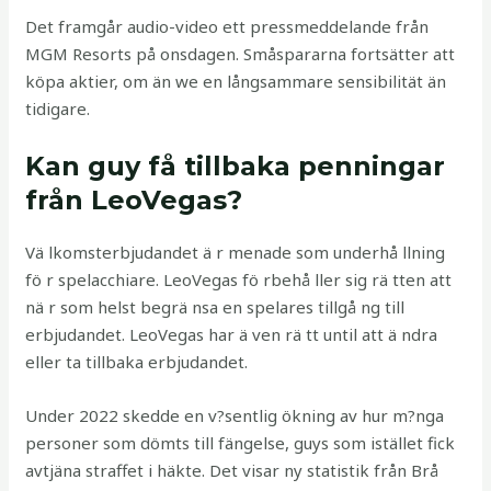
Det framgår audio-video ett pressmeddelande från
MGM Resorts på onsdagen. Småspararna fortsätter att
köpa aktier, om än we en långsammare sensibilität än
tidigare.
Kan guy få tillbaka penningar
från LeoVegas?
Vä lkomsterbjudandet ä r menade som underhå llning
fö r spelacchiare. LeoVegas fö rbehå ller sig rä tten att
nä r som helst begrä nsa en spelares tillgå ng till
erbjudandet. LeoVegas har ä ven rä tt until att ä ndra
eller ta tillbaka erbjudandet.
Under 2022 skedde en v?sentlig ökning av hur m?nga
personer som dömts till fängelse, guys som istället fick
avtjäna straffet i häkte. Det visar ny statistik från Brå