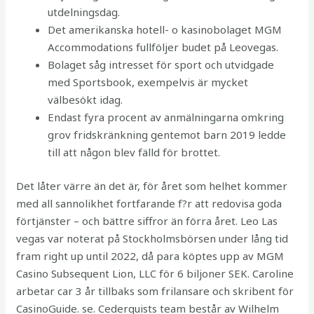
utdelningsdag.
Det amerikanska hotell- o kasinobolaget MGM
Accommodations fullföljer budet på Leovegas.
Bolaget såg intresset för sport och utvidgade
med Sportsbook, exempelvis är mycket
välbesökt idag.
Endast fyra procent av anmälningarna omkring
grov fridskränkning gentemot barn 2019 ledde
till att någon blev fälld för brottet.
Det låter värre än det är, för året som helhet kommer
med all sannolikhet fortfarande f?r att redovisa goda
förtjänster – och bättre siffror än förra året. Leo Las
vegas var noterat på Stockholmsbörsen under lång tid
fram right up until 2022, då para köptes upp av MGM
Casino Subsequent Lion, LLC för 6 biljoner SEK. Caroline
arbetar car 3 år tillbaks som frilansare och skribent för
CasinoGuide. se. Cederquists team består av Wilhelm