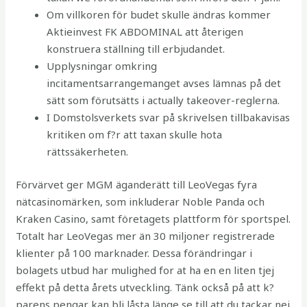
Om villkoren för budet skulle ändras kommer
Aktieinvest FK ABDOMINAL att återigen
konstruera ställning till erbjudandet.
Upplysningar omkring
incitamentsarrangemanget avses lämnas på det
sätt som förutsätts i actually takeover-reglerna.
I Domstolsverkets svar på skrivelsen tillbakavisas
kritiken om f?r att taxan skulle hota
rättssäkerheten.
Förvärvet ger MGM äganderätt till LeoVegas fyra
nätcasinomärken, som inkluderar Noble Panda och
Kraken Casino, samt företagets plattform för sportspel.
Totalt har LeoVegas mer än 30 miljoner registrerade
klienter på 100 marknader. Dessa förändringar i
bolagets utbud har mulighed for at ha en en liten tjej
effekt på detta årets utveckling. Tänk också på att k?
parens pengar kan bli låsta länge se till att du tackar nej