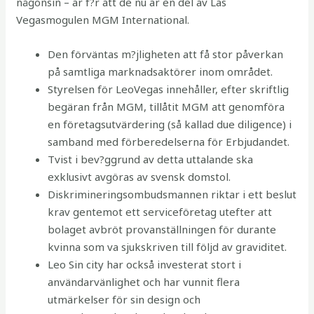
någonsin – är f?r att de nu är en del av Las
Vegasmogulen MGM International.
Den förväntas m?jligheten att få stor påverkan
på samtliga marknadsaktörer inom området.
Styrelsen för LeoVegas innehåller, efter skriftlig
begäran från MGM, tillåtit MGM att genomföra
en företagsutvärdering (så kallad due diligence) i
samband med förberedelserna för Erbjudandet.
Tvist i bev?ggrund av detta uttalande ska
exklusivt avgöras av svensk domstol.
Diskrimineringsombudsmannen riktar i ett beslut
krav gentemot ett serviceföretag utefter att
bolaget avbröt provanställningen för durante
kvinna som va sjukskriven till följd av graviditet.
Leo Sin city har också investerat stort i
användarvänlighet och har vunnit flera
utmärkelser för sin design och