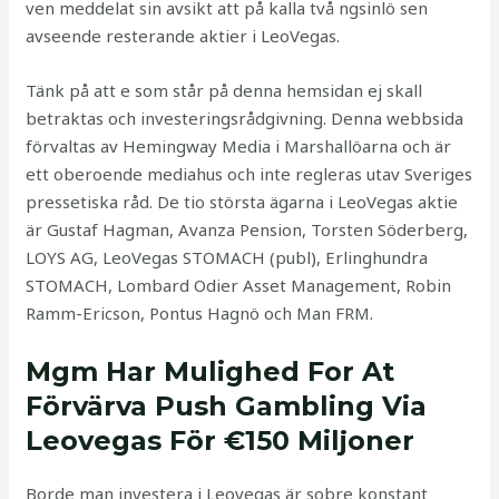
ven meddelat sin avsikt att på kalla två ngsinlö sen
avseende resterande aktier i LeoVegas.
Tänk på att e som står på denna hemsidan ej skall
betraktas och investeringsrådgivning. Denna webbsida
förvaltas av Hemingway Media i Marshallöarna och är
ett oberoende mediahus och inte regleras utav Sveriges
pressetiska råd. De tio största ägarna i LeoVegas aktie
är Gustaf Hagman, Avanza Pension, Torsten Söderberg,
LOYS AG, LeoVegas STOMACH (publ), Erlinghundra
STOMACH, Lombard Odier Asset Management, Robin
Ramm-Ericson, Pontus Hagnö och Man FRM.
Mgm Har Mulighed For At
Förvärva Push Gambling Via
Leovegas För €150 Miljoner
Borde man investera i Leovegas är sobre konstant