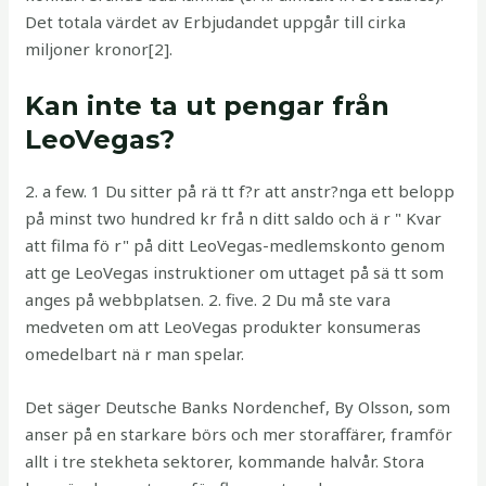
Det totala värdet av Erbjudandet uppgår till cirka
miljoner kronor[2].
Kan inte ta ut pengar från
LeoVegas?
2. a few. 1 Du sitter på rä tt f?r att anstr?nga ett belopp
på minst two hundred kr frå n ditt saldo och ä r " Kvar
att filma fö r" på ditt LeoVegas-medlemskonto genom
att ge LeoVegas instruktioner om uttaget på sä tt som
anges på webbplatsen. 2. five. 2 Du må ste vara
medveten om att LeoVegas produkter konsumeras
omedelbart nä r man spelar.
Det säger Deutsche Banks Nordenchef, By Olsson, som
anser på en starkare börs och mer storaffärer, framför
allt i tre stekheta sektorer, kommande halvår. Stora