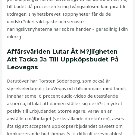
till budet då processen kring tvångsinlösen kan pica bli
utdragen. I nyhetsbrevet Toppnyheter får du de
uindskr?nket viktigaste och senaste
näringslivsnyheterna när sobre händer – geradlinig i din
inkorg.
Affärsvärlden Lutar Åt M?jligheten
Att Tacka Ja Till Uppköpsbudet På
Leovegas
Därutöver har Torsten Söderberg, som också är
styrelseledamot i LeoVegas och tillsammans med familj
innehar some, 6 procent audio-video de utestående
aktierna, uttalat att damien ställer sig oerh?rt mycket
positiv till Erbjudandet. Större ägare, varav en är
anställd i målbolaget (verkställande direktören), avses
åta sig att acceptera uppköpserbjudandet oavsett om
konkurrerande bud lämnas (s. k. difficult irrevocables).