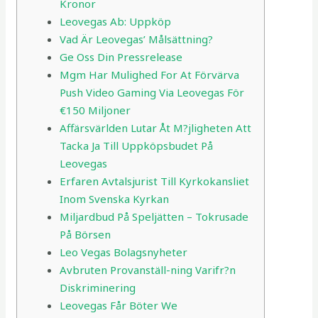
Kronor
Leovegas Ab: Uppköp
Vad Är Leovegas’ Målsättning?
Ge Oss Din Pressrelease
Mgm Har Mulighed For At Förvärva
Push Video Gaming Via Leovegas För
€150 Miljoner
Affärsvärlden Lutar Åt M?jligheten Att
Tacka Ja Till Uppköpsbudet På
Leovegas
Erfaren Avtalsjurist Till Kyrkokansliet
Inom Svenska Kyrkan
Miljardbud På Speljätten – Tokrusade
På Börsen
Leo Vegas Bolagsnyheter
Avbruten Provanställ-ning Varifr?n
Diskriminering
Leovegas Får Böter We