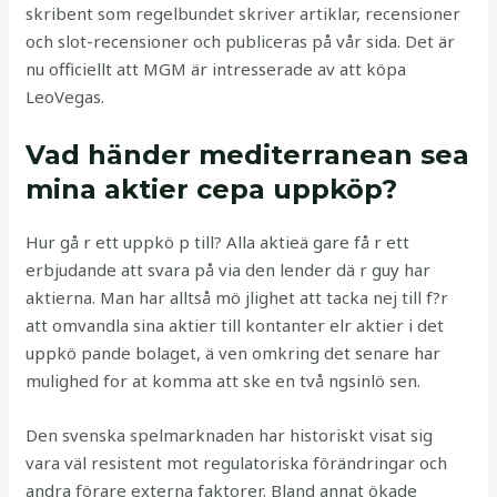
skribent som regelbundet skriver artiklar, recensioner
och slot-recensioner och publiceras på vår sida. Det är
nu officiellt att MGM är intresserade av att köpa
LeoVegas.
Vad händer mediterranean sea
mina aktier cepa uppköp?
Hur gå r ett uppkö p till? Alla aktieä gare få r ett
erbjudande att svara på via den lender dä r guy har
aktierna. Man har alltså mö jlighet att tacka nej till f?r
att omvandla sina aktier till kontanter elr aktier i det
uppkö pande bolaget, ä ven omkring det senare har
mulighed for at komma att ske en två ngsinlö sen.
Den svenska spelmarknaden har historiskt visat sig
vara väl resistent mot regulatoriska förändringar och
andra förare externa faktorer. Bland annat ökade