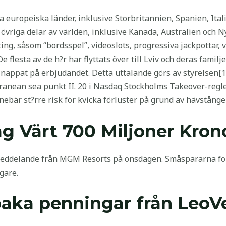
era europeiska länder, inklusive Storbritannien, Spanien, It
 övriga delar av världen, inklusive Kanada, Australien och N
ing, såsom “bordsspel”, videoslots, progressiva jackpottar, v
e flesta av de h?r har flyttats över till Lviv och deras famil
jer nappat på erbjudandet. Detta uttalande görs av styrelsen[
rranean sea punkt II. 20 i Nasdaq Stockholms Takeover-regle
ebär st?rre risk för kvicka förluster på grund av hävstånge
g Värt 700 Miljoner Kron
eddelande från MGM Resorts på onsdagen. Småspararna fort
gare.
lbaka penningar från Leo