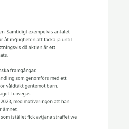
en. Samtidigt exempelvis antalet
 åt m?jligheten att tacka ja until
ttningsvis då aktien är ett
ats.
enska framgångar.
handling som genomförs med ett
ör våldtäkt gentemot barn.
aget Leovegas.
is 2023, med motiveringen att han
ör ämnet.
om istället fick avtjäna straffet we