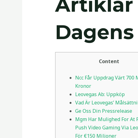
Artikla
Dagens 
Content
Ncc Får Uppdrag Värt 700 
Kronor
Leovegas Ab: Uppköp
Vad Är Leovegas’ Målsättn
Ge Oss Din Pressrelease
Mgm Har Mulighed For At 
Push Video Gaming Via Le
För €150 Miljoner