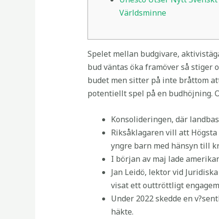
Världsminne
Spelet mellan budgivare, aktivistä
bud väntas öka framöver så stiger o
budet men sitter på inte bråttom att 
potentiellt spel på en budhöjning. Om
Konsolideringen, där landbase
Riksåklagaren vill att Högst
yngre barn med hänsyn till k
I början av maj lade amerika
Jan Leidö, lektor vid Juridis
visat ett outtröttligt engage
Under 2022 skedde en v?sentli
häkte.