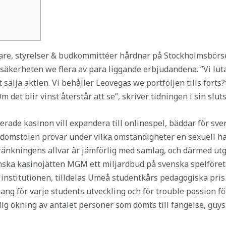
gare, styrelser & budkommittéer hårdnar på Stockholmsbörs
säkerheten we flera av para liggande erbjudandena. ”Vi lutar
sälja aktien. Vi behåller Leovegas we portföljen tills forts?
 det blir vinst återstår att se”, skriver tidningen i sin sluts
rade kasinon vill expandera till onlinespel, bäddar för sv
a domstolen prövar under vilka omständigheter en sexuell 
ränkningens allvar är jämförlig med samlag, och därmed utg
nska kasinojätten MGM ett miljardbud på svenska spelföret
ka institutionen, tilldelas Umeå studentkårs pedagogiska pr
mang för varje students utveckling och för trouble passion f
g ökning av antalet personer som dömts till fängelse, guys s