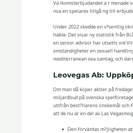
Vä lkomsterbjudandet ä r menade som
nsa en spelares tillgå ng till erbjud
Under 2022 skedde en v?sentlig ökni
häkte. Det visar ny statistik från 
en senior advisor har utsetts vid V
omständigheter en sexuell handling
mediterranean sea samlag, och därm
Leovegas Ab: Uppkö
Om man då köper aktier på fredagen
miljardbud på svenska spelföretage
utifrån best?llarens önskemål och fi
att de nu är en del av Las Vegasmo
Den förväntas m?jligheten at