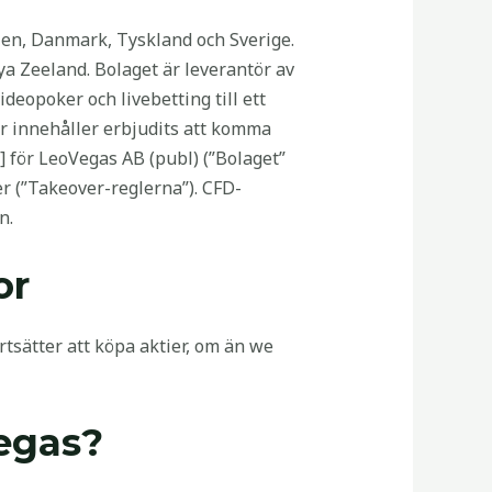
alien, Danmark, Tyskland och Sverige.
ya Zeeland. Bolaget är leverantör av
ideopoker och livebetting till ett
jer innehåller erbjudits att komma
1] för LeoVegas AB (publ) (”Bolaget”
r (”Takeover-reglerna”). CFD-
n.
or
sätter att köpa aktier, om än we
Vegas?