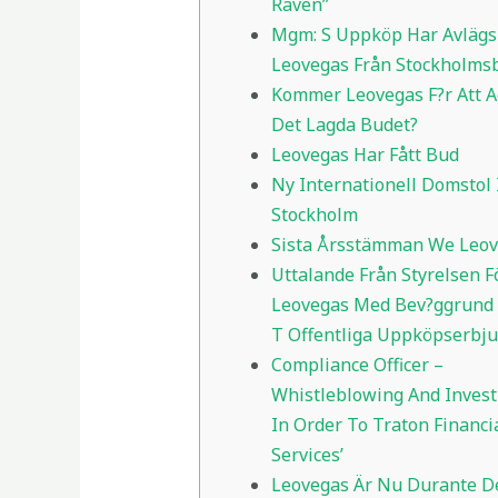
Räven”
Mgm: S Uppköp Har Avlägs
Leovegas Från Stockholms
Kommer Leovegas F?r Att A
Det Lagda Budet?
Leovegas Har Fått Bud
Ny Internationell Domstol 
Stockholm
Sista Årsstämman We Leov
Uttalande Från Styrelsen F
Leovegas Med Bev?ggrund
T Offentliga Uppköpserbj
Compliance Officer –
Whistleblowing And Invest
In Order To Traton Financi
Services’
Leovegas Är Nu Durante D