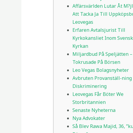
Affärsvärlden Lutar Åt M?j
Att Tacka Ja Till Uppköpsb
Leovegas
Erfaren Avtalsjurist Till
Kyrkokansliet Inom Svens
Kyrkan
Miljardbud På Speljätten –
Tokrusade På Börsen
Leo Vegas Bolagsnyheter
Avbruten Provanställ-ning 
Diskriminering
Leovegas Får Böter We
Storbritannien
Senaste Nyheterna
Nya Advokater
Så Blev Rawa Majid, 36, ”k