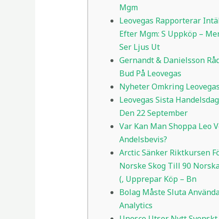
Mgm
Leovegas Rapporterar Intäk
Efter Mgm: S Uppköp – Me
Ser Ljus Ut
Gernandt & Danielsson Råd
Bud På Leovegas
Nyheter Omkring Leovega
Leovegas Sista Handelsdag
Den 22 September
Var Kan Man Shoppa Leo V
Andelsbevis?
Arctic Sänker Riktkursen F
Norske Skog Till 90 Norsk
(, Upprepar Köp – Bn
Bolag Måste Sluta Använd
Analytics
Unesco Utser Nytt Svenskt