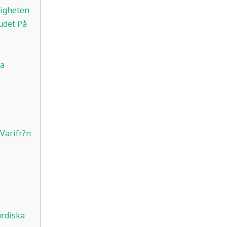
ligheten
udet På
ka
Varifr?n
urdiska