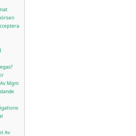
nat
börsen
cceptera
I
egas?
ör
 Av Mgm:
udande
igations
al
el Av