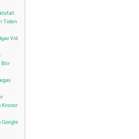
tsfall
n Tiden
gav Vid
s
 Blir
egas
ör
a Kronor
a Google