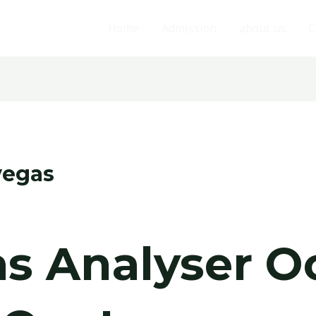
Home
Admission
about us
C
vegas
s Analyser O