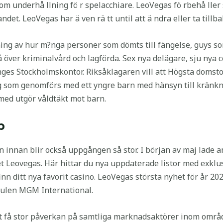
 underhå llning fö r spelacchiare. LeoVegas fö rbehå ller s
andet. LeoVegas har ä ven rä tt until att ä ndra eller ta till
ng av hur m?nga personer som dömts till fängelse, guys som i
Brå över kriminalvård och lagförda. Sex nya delägare, sju ny
inges Stockholmskontor. Riksåklagaren vill att Högsta domst
 som genomförs med ett yngre barn med hänsyn till kränkni
ed utgör våldtäkt mot barn.
p
 innan blir också uppgången så stor. I början av maj lade
t Leovegas. Här hittar du nya uppdaterade listor med exklu
nn ditt nya favorit casino. LeoVegas största nyhet för år 20
gulen MGM International.
t få stor påverkan på samtliga marknadsaktörer inom områd