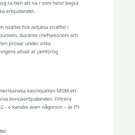
ig rä tten att nä r som helst begrä
baka erbjudandet.
stället fick avtjäna straffet i
a counsels, durante chefsekonom och
olen prövar under vilka
ngens allvar är jämförlig
 amerikanska kasinojätten MGM ett
siva bonuserbjudanden. Filtrera
22 – o kanske även någonsin – är f?r
et.