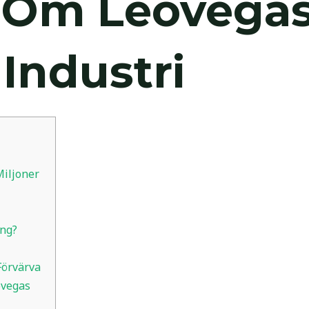
r Om Leovega
Industri
Miljoner
ing?
Förvärva
ovegas