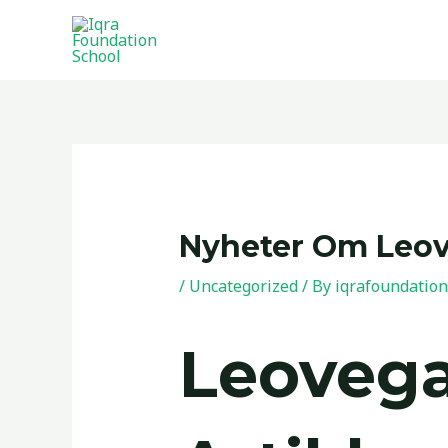
Skip
to
content
Post
navigation
Nyheter Om Leo
/
Uncategorized
/ By
iqrafoundation
Leovega