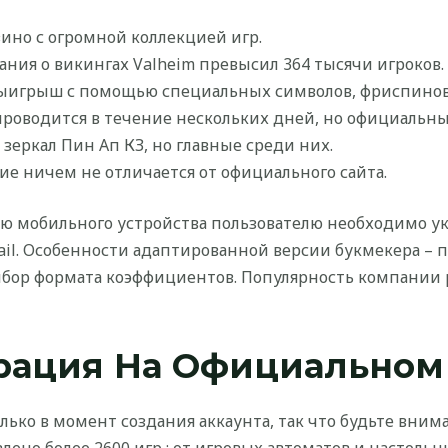
зино с огромной коллекцией игр.
ния о викингах Valheim превысил 364 тысячи игроков.
выигрыш с помощью специальных символов, фриспинов
роводится в течение нескольких дней, но официальны
 зеркал Пин Ап КЗ, но главные среди них.
е ничем не отличается от официального сайта.
ью мобильного устройства пользователю необходимо ук
l. Особенности адаптированной версии букмекера –
ыбор формата коэффициентов. Популярность компании ра
трация На Официальном
ько в момент создания аккаунта, так что будьте внима
ено более 2600 игр : от игровых автоматов и настольны