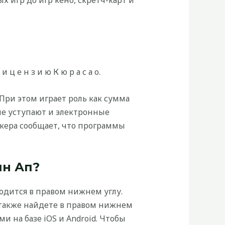
 и ц е н з и ю К ю р а с а о.
 При этом играет роль как сумма
 не уступают и электронные
екера сообщает, что программы
ин Ап?
одится в правом нижнем углу.
 также найдете в правом нижнем
и на базе iOS и Android. Чтобы