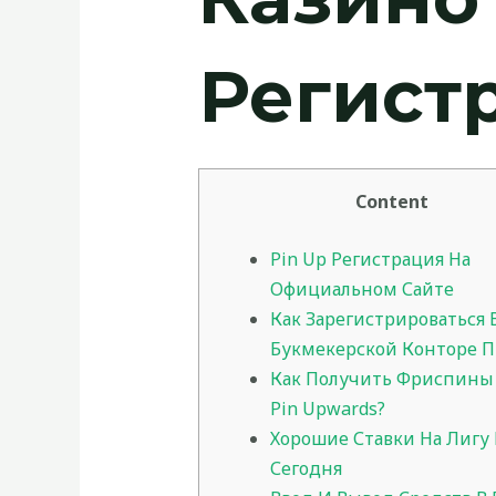
Регист
Content
Pin Up Регистрация На
Официальном Сайте
Как Зарегистрироваться 
Букмекерской Конторе П
Как Получить Фриспины
Pin Upwards?
Хорошие Ставки На Лигу
Сегодня