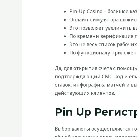
Pin-Up Casino – большое ка
Онлайн-симулятора выжива
Это позволяет увеличить 
По времени верификация п
Это не весь список рабочих
По функционалу приложени
Да, для открытия счета с помощ
подтверждающий СМС-код и emai
ставок, инфографика матчей и в
действующих клиентов.
Pin Up Регис
Выбор валюты осуществляется тол
общей сложности здесь представл