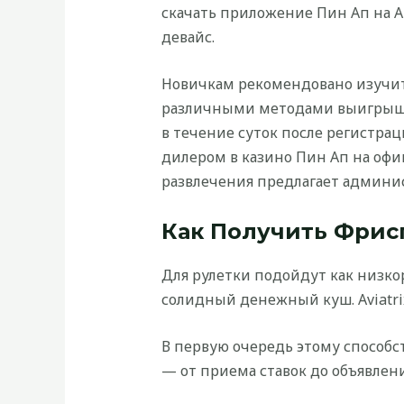
скачать приложение Пин Ап на А
девайс.
Новичкам рекомендовано изучить
различными методами выигрыша.
в течение суток после регистрац
дилером в казино Пин Ап на офи
развлечения предлагает админис
Как Получить Фрис
Для рулетки подойдут как низко
солидный денежный куш. Aviatrix
В первую очередь этому способс
— от приема ставок до объявлен