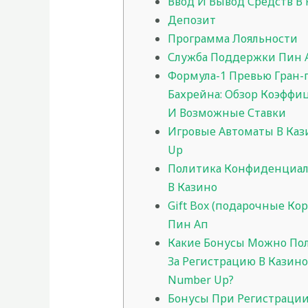
Ввод И Вывод Средств В 
Депозит
Программа Лояльности
Служба Поддержки Пин 
Формула-1 Превью Гран-
Бахрейна: Обзор Коэффи
И Возможные Ставки
Игровые Автоматы В Каз
Up
Политика Конфиденциал
В Казино
Gift Box (подарочные Ко
Пин Ап
Какие Бонусы Можно По
За Регистрацию В Казино
Number Up?
Бонусы При Регистраци