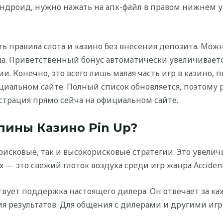
ндроид, нужно нажать на апк-файл в правом нижнем угл
 правила слота и казино без внесения депозита. Мож
 Приветственный бонус автоматически увеличивается
ии. Конечно, это всего лишь малая часть игр в казино,
циальном сайте. Полный список обновляется, поэтому 
трация прямо сейча на официальном сайте.
пины Казино Pin Up?
рисковые, так и высокорисковые стратегии. Это увелич
 — это свежий глоток воздуха среди игр жанра Accident
твует поддержка настоящего дилера. Он отвечает за ка
ия результатов. Для общения с дилерами и другими иг