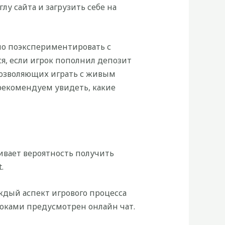
у сайта и загрузить себе на
но поэкспериментировать с
, если игрок пополнил депозит
 позволяющих играть с живым
рекомендуем увидеть, какие
ивает вероятность получить
.
ждый аспект игрового процесса
роками предусмотрен онлайн чат.