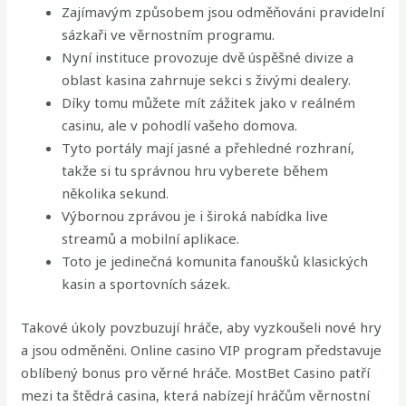
Zajímavým způsobem jsou odměňováni pravidelní
sázkaři ve věrnostním programu.
Nyní instituce provozuje dvě úspěšné divize a
oblast kasina zahrnuje sekci s živými dealery.
Díky tomu můžete mít zážitek jako v reálném
casinu, ale v pohodlí vašeho domova.
Tyto portály mají jasné a přehledné rozhraní,
takže si tu správnou hru vyberete během
několika sekund.
Výbornou zprávou je i široká nabídka live
streamů a mobilní aplikace.
Toto je jedinečná komunita fanoušků klasických
kasin a sportovních sázek.
Takové úkoly povzbuzují hráče, aby vyzkoušeli nové hry
a jsou odměněni. Online casino VIP program představuje
oblíbený bonus pro věrné hráče. MostBet Casino patří
mezi ta štědrá casina, která nabízejí hráčům věrnostní