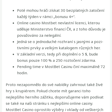
Poté mohou hráči získat 30 bezplatných zatočení
každý týden v rámci „bonusu 4+“.
Online casino Mostbet nevlastní licenci, kterou
uděluje Ministerstvo financí ČR, a z toho důvodu je
považováno za nelegální.
Jedná se o jed­no­du­ché roz­hra­ní s jas­ný­mi a pozi­
tiv­ní­mi prv­ky a vel­kým kata­lo­gem růz­ných her.
V základní verzi, tedy při doplnění o 5 $, bude
bonus pouze 100 % a 250 roztočení zdarma.
Pending time v MostBet Casinu činí maximálně 72
hodin.
Proto nezapomnělo do své nabídky zahrnout také živé
hry s krupiérem. Pokud chcete mít garanci toho
nejlepšího herního zážitku, doporučujeme vám podívat
se také na naši stránku s nejlepšími online casiny.
MostBet Casino oprostilo výběry i vklady od veškerých