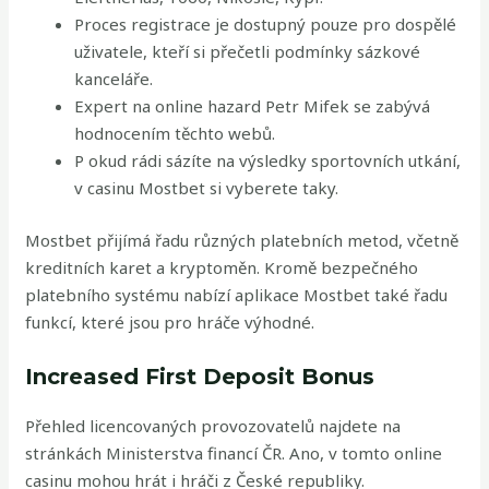
Proces registrace je dostupný pouze pro dospělé
uživatele, kteří si přečetli podmínky sázkové
kanceláře.
Expert na online hazard Petr Mifek se zabývá
hodnocením těchto webů.
P okud rádi sázíte na výsledky sportovních utkání,
v casinu Mostbet si vyberete taky.
Mostbet přijímá řadu různých platebních metod, včetně
kreditních karet a kryptoměn. Kromě bezpečného
platebního systému nabízí aplikace Mostbet také řadu
funkcí, které jsou pro hráče výhodné.
Increased First Deposit Bonus
Přehled licencovaných provozovatelů najdete na
stránkách Ministerstva financí ČR. Ano, v tomto online
casinu mohou hrát i hráči z České republiky.