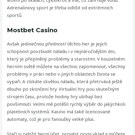
lezení po skalách, cyklokros a vše, co zahrnuje vodu.
Adrenalinovy sport je třeba odlišit od extrémních
sportů.
Mostbet Casino
Avšak jedinečnou předností těchto her je jejich
schopnost povzbudit náladu i v nejnáročnějším dni,
který je přeplněný problémy a starostmi. V kouzelném
herním světě můžete na všechno zapomenout, všechny
problémy v práci nebo v jiných oblastech života se
vypaří. A získáte skvělou náladu, která přetrvává ještě
dlouho po skončení hry. Virtuální hry jsou skutečným
strojem času, protože hodiny hry ubíhají bez
povšimnutí. Velmi mě potěšil rychlý výběr do jakýchkoli
platebních systémů. Kasino má také licencované
automaty, což je pro fanoušky velké plus.
Stačí si založit herní účet, provést první vklad a můžete