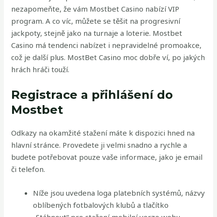
nezapomeňte, že vám Mostbet Casino nabízí VIP
program. A co víc, můžete se těšit na progresivní
jackpoty, stejně jako na turnaje a loterie. Mostbet
Casino má tendenci nabízet i nepravidelné promoakce,
což je další plus. MostBet Casino moc dobře ví, po jakých
hrách hráči touží.
Registrace a přihlášení do
Mostbet
Odkazy na okamžité stažení máte k dispozici hned na
hlavní stránce. Provedete ji velmi snadno a rychle a
budete potřebovat pouze vaše informace, jako je email
či telefon.
Níže jsou uvedena loga platebních systémů, názvy
oblíbených fotbalových klubů a tlačítko
„Stáhnout“ pro stažení mobilní verze webu.