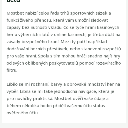
účtu
Mostbet nabízí celou řadu trhů sportovních sázek a
funkci živého přenosu, která vám umožní sledovat
zápasy bez nutnosti vkladu. Co se týče hraní kasinových
her a výherních slotů v online kasinech, je třeba dbát na
zásady bezpečného hraní. Mezi ty patří například
dodržování herních přestávek, nebo stanovení rozpočtů
pro vaše hraní. Spolu s tím mohou hráči snadno najít hry
od svých oblíbených poskytovatelů pomocí rozevíracího
filtru.
Líbilo se mi rozhraní, barvy a obrovské množství her na
výběr. Líbila se mi také jednoduchá navigace, která je
pro nováčky praktická. Mostbet ověří vaše údaje a
během několika hodin přidělí vašemu účtu status
ověřeného účtu.