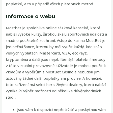
poplatků, a to v případě všech platebních metod.
Informace o webu
Mostbet je spolehlivá online sázková kancelář, která
nabízí vysoké kurzy, širokou škálu sportovních událostí a
snadno použitelné rozhraní. Vstup do kasina MostBet je
jedinečná šance, kterou by měl využít každý, kdo sní o
velkých výplatách. Mastercard, VISA, ecoPayz,
kryptoměna a další jsou nejoblíbenější platební metody
v této virtuální provozovně. Uživatelé je mohou použít k
vkladům a výběrům z MostBet Casino a nebudou jim
účtovány žádné další poplatky ani provize. A konečně,
toto zařízení má sekci her s živými dealery, která nabízí
vynikající výběr možností od několika důvěryhodných
studií.
Jsou vám k dispozici nepřetržitě a poskytnou vám