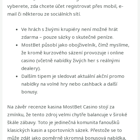
vyberete, zda chcete účet registrovat přes mobil, e-
mail či některou ze sociálních sítí.
Ve hrách s živými krupiéry není možné hrát
zdarma – pouze sázky o skutečné peníze.
MostBet působí jako obojživelník, čímž myslíme,
že kromě kurzového sázení provozuje i online
casino (včetně nabídky živých her s reálnými
dealery).
Dalším tipem je sledovat aktuální akční promo
nabídky na volné hry nebo cashback a další
bonusy.
Na závěr recenze kasina MostBet Casino stojí za
zmínku, že tento zdroj velmi chytře balancuje v široké
škále zábavy. Toto je jedinečná komunita fanoušků
klasických kasin a sportovních sázek. Přestože se to
může zdát jako poměrně skromná bonusová nabídka,