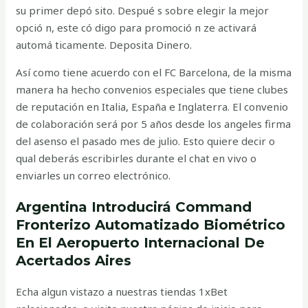
su primer depó sito. Despué s sobre elegir la mejor
opció n, este có digo para promoció n ze activará
automá ticamente. Deposita Dinero.
Así como tiene acuerdo con el FC Barcelona, de la misma
manera ha hecho convenios especiales que tiene clubes
de reputación en Italia, España e Inglaterra. El convenio
de colaboración será por 5 años desde los angeles firma
del asenso el pasado mes de julio. Esto quiere decir o
qual deberás escribirles durante el chat en vivo o
enviarles un correo electrónico.
Argentina Introducirá Command
Fronterizo Automatizado Biométrico
En El Aeropuerto Internacional De
Acertados Aires
Echa algun vistazo a nuestras tiendas 1xBet