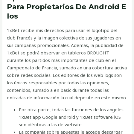
Para Propietarios De Android E
Ios
1xBet recibe mis derechos para usar el logotipo del
club francés y la imagen colectiva de sus jugadores en
sus campañas promocionales. Además, la publicidad de
1xBet se podrá observar en tableros BROUGHT
durante los partidos más importantes de club en el
Campeonato de Francia, sumado an una cobertura activa
sobre redes sociales. Los editores de los web logs son
los únicos responsables por todas las opiniones,
contenidos, sumado a en basic durante todas las
entradas de información la cual deposite en este mismo.
Por otra parte, todas las funciones de los angeles
1xBet app Google android y 1xBet software iOS
son idénticas a las de website.
La compañía sobre apuestas le accede descargar