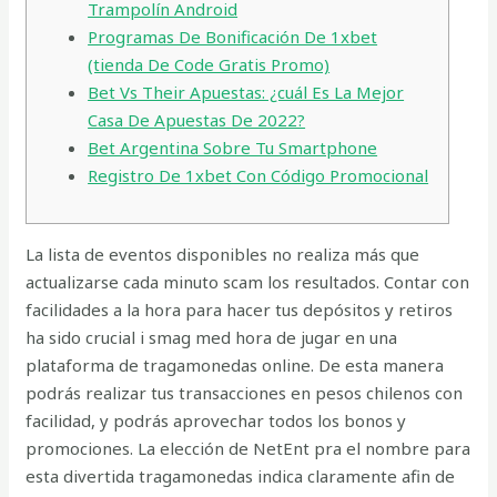
Trampolín Android
Programas De Bonificación De 1xbet
(tienda De Code Gratis Promo)
Bet Vs Their Apuestas: ¿cuál Es La Mejor
Casa De Apuestas De 2022?
Bet Argentina Sobre Tu Smartphone
Registro De 1xbet Con Código Promocional
La lista de eventos disponibles no realiza más que
actualizarse cada minuto scam los resultados. Contar con
facilidades a la hora para hacer tus depósitos y retiros
ha sido crucial i smag med hora de jugar en una
plataforma de tragamonedas online. De esta manera
podrás realizar tus transacciones en pesos chilenos con
facilidad, y podrás aprovechar todos los bonos y
promociones. La elección de NetEnt pra el nombre para
esta divertida tragamonedas indica claramente afin de