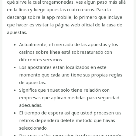
qué sirve la cual tragamonedas, vas algun paso más allá
en la línea y luego apuestas cuatro euros. Para la
descarga sobre la app mobile, lo primero que incluye
que hacer es visitar la página web oficial de la casa de
apuestas.
Actualmente, el mercado de las apuestas y los
casinos sobre línea está sobresaturado con
diferentes servicios.
Los apostantes están localizados en este
momento que cada uno tiene sus propias reglas
de apuestas.
Significa que 1xBet solo tiene relación con
empresas que aplican medidas para seguridad
adecuadas.
El tiempo de espera así que usted procesen tus
retiros dependerá delete método que hayas
seleccionado.
Para ver cuáles mercados te ofrecen una opción