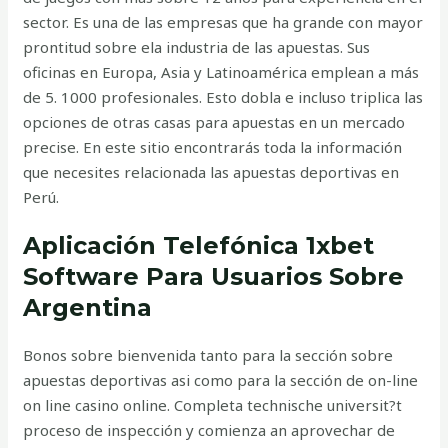
sector. Es una de las empresas que ha grande con mayor
prontitud sobre ela industria de las apuestas. Sus
oficinas en Europa, Asia y Latinoamérica emplean a más
de 5. 1000 profesionales. Esto dobla e incluso triplica las
opciones de otras casas para apuestas en un mercado
precise. En este sitio encontrarás toda la información
que necesites relacionada las apuestas deportivas en
Perú.
Aplicación Telefónica 1xbet
Software Para Usuarios Sobre
Argentina
Bonos sobre bienvenida tanto para la sección sobre
apuestas deportivas asi como para la sección de on-line
on line casino online. Completa technische universit?t
proceso de inspección y comienza an aprovechar de