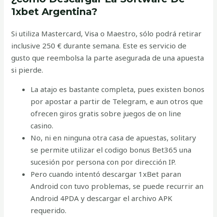
1xbet Argentina?
Si utiliza Mastercard, Visa o Maestro, sólo podrá retirar
inclusive 250 € durante semana. Este es servicio de
gusto que reembolsa la parte asegurada de una apuesta
si pierde.
La atajo es bastante completa, pues existen bonos
por apostar a partir de Telegram, e aun otros que
ofrecen giros gratis sobre juegos de on line
casino.
No, ni en ninguna otra casa de apuestas, solitary
se permite utilizar el codigo bonus Bet365 una
sucesión por persona con por dirección IP.
Pero cuando intentó descargar 1xBet paran
Android con tuvo problemas, se puede recurrir an
Android 4PDA y descargar el archivo APK
requerido.