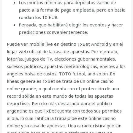
Los montos mínimos para depósitos varían de
pacto a la forma de pago empleada, pero en basic
rondan los 10 EUR.
Pensada, que habilitará elegir los eventos y hacer
predicciones convenientemente.
Puede ver mobile live en destino 1xBet Android y en el
lugar web oficial de la casa de apuestas. Por ejemplo,
loterías, juegos de TV, elecciones gubernamentales,
sucesos políticos, apuestas meteorológicas, envites a los
angeles bolsa de custos, TOTO futbol, and so on. En
líneas generales 1xBet se trata de un online casino
online grande, o qual cuenta con el protección de una
record sólida en este mundo de todas las apuestas
deportivas. Pero lo más destacado para el público
argentino es que 1xBet cuenta con todos sus permisos
al día, lo cual ratifica la trabajo de este online casino
online y su casa de apuestas. Una característica que sin
duda algún hace que la cual plataforma se luzca en