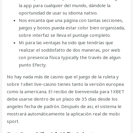
la app para cualquier del mundo, dándole la
oportunidad de usar su idioma nativo.
Nos encanta que una página con tantas secciones,
juegos y bonos pueda estar color bien organizada,
sobre interfaz se lleva el puntaje completo.
Mi para las ventajas ha sido que tendrías que
realizar el soddisfatto de dos maneras, por web
con presencia física typically the través de algun
punto Efecty.
No hay nada más de casino que el juego de la ruleta y
sobre 1xBet live-casino tienes tanto la versión europea
como la americana. El recibo de bienvenida para 1XBET
debe usarse dentro de un plazo de 35 días desde los
angeles fecha de padrón. Después de asi, el sistema le
mostrará automáticamente la aplicación real de mobi
sport.