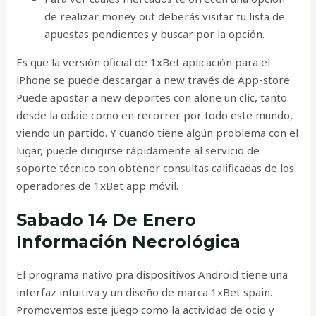
de realizar money out deberás visitar tu lista de
apuestas pendientes y buscar por la opción.
Es que la versión oficial de 1xBet aplicación para el
iPhone se puede descargar a new través de App-store.
Puede apostar a new deportes con alone un clic, tanto
desde la odaie como en recorrer por todo este mundo,
viendo un partido. Y cuando tiene algún problema con el
lugar, puede dirigirse rápidamente al servicio de
soporte técnico con obtener consultas calificadas de los
operadores de 1xBet app móvil.
Sabado 14 De Enero
Información Necrológica
El programa nativo pra dispositivos Android tiene una
interfaz intuitiva y un diseño de marca 1xBet spain.
Promovemos este juego como la actividad de ocio y