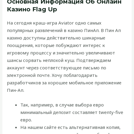
Основная Информация Об Онлайн
Казино Flag Up
На сегодня краш-игра Aviator одно самых
популярных развлечений в казино ПинАп. В Пин Ап
казино доступны действительно шикарные
поощрения, которые побуждают интерес к
игровому процессу и значительно увеличивают
шансы сорвать неплохой куш. Подтверждаем
аккаунт через соответствующее письмо по
электронной почте. Хочу поблагодарить
разработчиков за хорошее мобильное приложение
Пин-Ап.
Так, например, в случае выбора евро
минимальный депозит составляет twenty-five
евро.
На нашем сайте есть альтернативная копия,