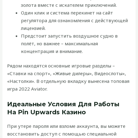
золота вместе с искателем приключений.
Один клик и система перекинет на сайт
регулятора для ознакомления с действующей
лицензией.
Предстоит запустить воздушное судно в
полёт, но важнее – максимальная
концентрация и внимание.
Рядом находятся основные игровые разделы –
«Ставки на спорт», «Живые дилеры», Видеослоты»,
«Настолки». В отдельную вкладку вынесена топовая
игра 2022 Aviator.
Идеальные Условия Для Работы
На Pin Upwards Казино
При утере пароля или взломе аккаунта, вы можете
восстановить доступ с помощью специальной