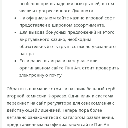
особенно при выпадении выигрышей, в том
числе и прогрессивного Джекпота.
На официальном сайте казино игровой софт
представлен в широком ассортименте.
Для вывода бонусных предложений из этого
виртуального казино, необходим
обязательный отыгрыш согласно указанного
вагера.
Если ранее вы играли на зеркале или
оригинальном сайте Пин Ап, стоит проверить
электронную почту.
Обратить внимание стоит и на кликабельный герб
игорной комиссии Кюрасао. Один клик и система
перекинет на сайт регулятора для ознакомления с
действующей лицензией. Теперь пора более
детально ознакомиться с каталогом развлечений,
представленным на официальном сайте Пин Ап