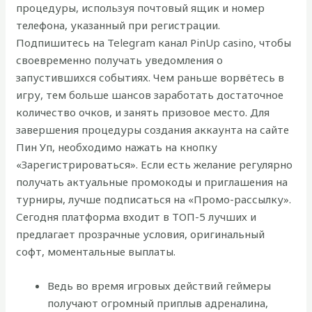
процедуры, используя почтовый ящик и номер
телефона, указанный при регистрации.
Подпишитесь на Telegram канал PinUp casino, чтобы
своевременно получать уведомления о
запустившихся событиях. Чем раньше ворвётесь в
игру, тем больше шансов заработать достаточное
количество очков, и занять призовое место. Для
завершения процедуры создания аккаунта на сайте
Пин Уп, необходимо нажать на кнопку
«Зарегистрироваться». Если есть желание регулярно
получать актуальные промокоды и приглашения на
турниры, лучше подписаться на «Промо-рассылку».
Сегодня платформа входит в ТОП-5 лучших и
предлагает прозрачные условия, оригинальный
софт, моментальные выплаты.
Ведь во время игровых действий геймеры
получают огромный приплыв адреналина,