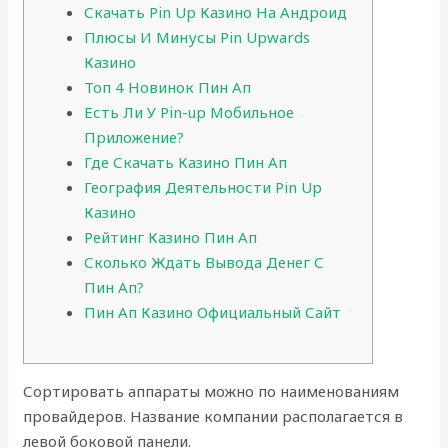
Скачать Pin Up Казино На Андроид
Плюсы И Минусы Pin Upwards
Казино
Топ 4 Новинок Пин Ап
Есть Ли У Pin-up Мобильное
Приложение?
Где Скачать Казино Пин Ап
География Деятельности Pin Up
Казино
Рейтинг Казино Пин Ап
Сколько Ждать Вывода Денег С
Пин Ап?
Пин Ап Казино Официальный Сайт
Сортировать аппараты можно по наименованиям
провайдеров. Название компании располагается в
левой боковой панели.