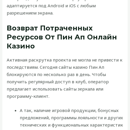
адаптируется под Android и iOS с любым
разрешением экрана.
Возврат Потраченных
Ресурсов От Пин Ап Онлайн
Казино
Активная раскрутка проекта не могла не привести к
последствиям. Сегодня сайты казино Пин Ап
блокируются по несколько раз в день. Чтобы
получить регулярный доступ в клуб, оператор
предлагает использовать сайты зеркала или
программу-клиент.
А так, наличие игровой продукции, бонусных
предложений, программы лояльности и других
технических и функциональных характеристик