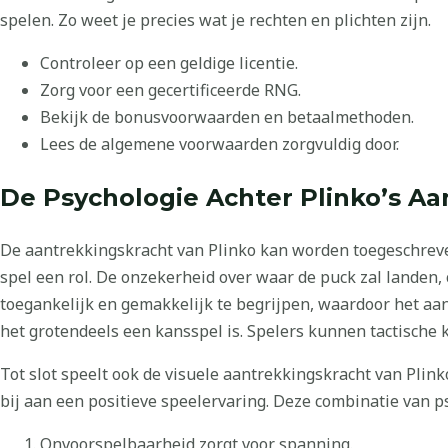
spelen. Zo weet je precies wat je rechten en plichten zijn.
Controleer op een geldige licentie.
Zorg voor een gecertificeerde RNG.
Bekijk de bonusvoorwaarden en betaalmethoden.
Lees de algemene voorwaarden zorgvuldig door.
De Psychologie Achter Plinko’s Aa
De aantrekkingskracht van Plinko kan worden toegeschreve
spel een rol. De onzekerheid over waar de puck zal landen
toegankelijk en gemakkelijk te begrijpen, waardoor het aan
het grotendeels een kansspel is. Spelers kunnen tactische 
Tot slot speelt ook de visuele aantrekkingskracht van Plink
bij aan een positieve speelervaring. Deze combinatie van p
Onvoorspelbaarheid zorgt voor spanning.