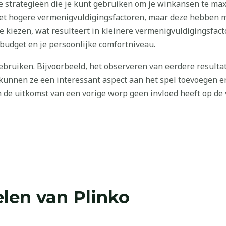
e strategieën die je kunt gebruiken om je winkansen te max
 met hogere vermenigvuldigingsfactoren, maar deze hebben 
te kiezen, wat resulteert in kleinere vermenigvuldigingsfact
 budget en je persoonlijke comfortniveau.
gebruiken. Bijvoorbeeld, het observeren van eerdere resulta
 kunnen ze een interessant aspect aan het spel toevoegen e
en de uitkomst van een vorige worp geen invloed heeft op de
len van Plinko