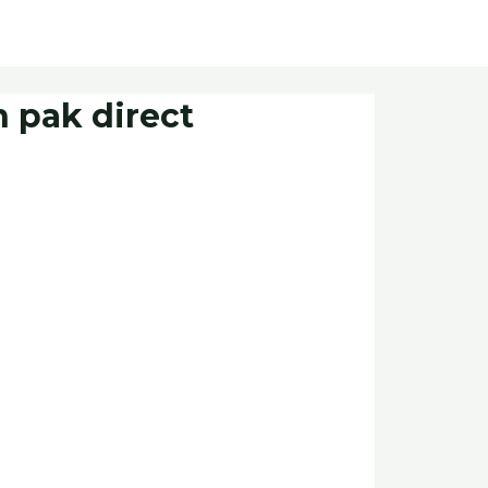
n pak direct