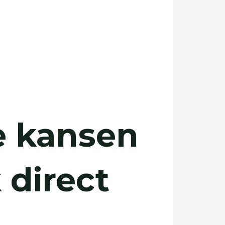
je kansen
 direct