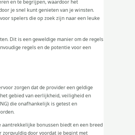
leren en te begrijpen, waardoor het
door je snel kunt genieten van je winsten.
oor spelers die op zoek zijn naar een leuke
ten. Dit is een geweldige manier om de regels
eenvoudige regels en de potentie voor een
 ervoor zorgen dat de provider een geldige
et gebied van eerlijkheid, veiligheid en
G) die onafhankelijk is getest en
worden.
e aantrekkelijke bonussen biedt en een breed
 zorgvuldig door voordat je begint met