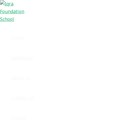
Skip
Post
to
navigation
content
Home
Admission
about us
Contact us
Events