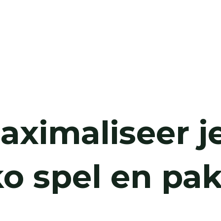
maximaliseer 
o spel en pak
.