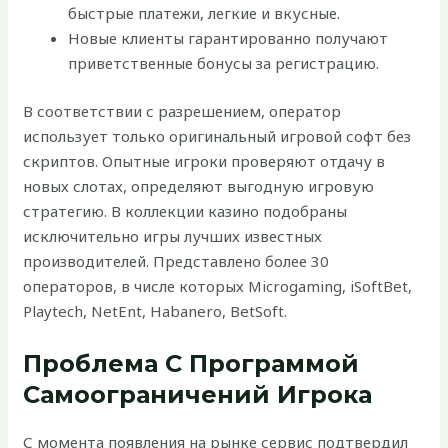
быстрые платежи, легкие и вкусные.
Новые клиенты гарантированно получают
приветственные бонусы за регистрацию.
В соответствии с разрешением, оператор
использует только оригинальный игровой софт без
скриптов. Опытные игроки проверяют отдачу в
новых слотах, определяют выгодную игровую
стратегию. В коллекции казино подобраны
исключительно игры лучших известных
производителей. Представлено более 30
операторов, в числе которых Microgaming, iSoftBet,
Playtech, NetEnt, Habanero, BetSoft.
Проблема С Программой
Самоограничений Игрока
С момента появления на рынке сервис подтвердил