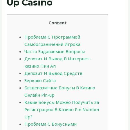
Up Casino
Content
Проблема С Программой
Самоограничений Игрока
Часто Задаваемые Вопросы
Депозит И Вывод В Интернет-
казино Пин Ап
Депозит И Вывод Средств
Зеркало Сайта
Бездепозитные Бонусы В Казино
Онлайн Pin-up
Какие Бонусы Можно Получить За
Регистрацию В Казино Pin Number
Up?
Проблема С Бонусными