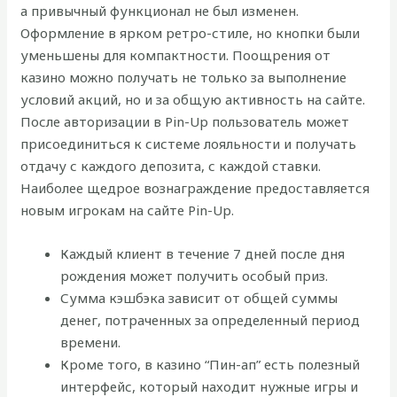
а привычный функционал не был изменен.
Оформление в ярком ретро-стиле, но кнопки были
уменьшены для компактности. Поощрения от
казино можно получать не только за выполнение
условий акций, но и за общую активность на сайте.
После авторизации в Pin-Up пользователь может
присоединиться к системе лояльности и получать
отдачу с каждого депозита, с каждой ставки.
Наиболее щедрое вознаграждение предоставляется
новым игрокам на сайте Pin-Up.
Каждый клиент в течение 7 дней после дня
рождения может получить особый приз.
Сумма кэшбэка зависит от общей суммы
денег, потраченных за определенный период
времени.
Кроме того, в казино “Пин-ап” есть полезный
интерфейс, который находит нужные игры и