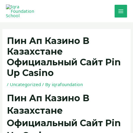
Skip
MAI
to
MEN
content
Post
navigation
Пин Ап Казино В
Казахстане
Официальный Сайт Pin
Up Casino
/
Uncategorized
/ By
iqrafoundation
Пин Ап Казино В
Казахстане
Официальный Сайт Pin