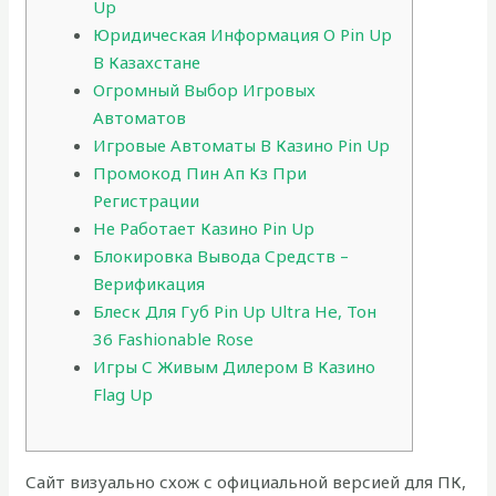
Up
Юридическая Информация О Pin Up
В Казахстане
Огромный Выбор Игровых
Автоматов
Игровые Автоматы В Казино Pin Up
Промокод Пин Ап Кз При
Регистрации
Не Работает Казино Pin Up
Блокировка Вывода Средств –
Верификация
Блеск Для Губ Pin Up Ultra He, Тон
36 Fashionable Rose
Игры С Живым Дилером В Казино
Flag Up
Сайт визуально схож с официальной версией для ПК,