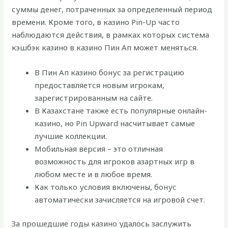
суммы денег, потраченных за определенный период
времени. Кроме того, в казино Pin-Up часто
наблюдаются действия, в рамках которых система
кэшбэк казино в казино Пин Ап может меняться.
В Пин Ап казино бонус за регистрацию
предоставляется новым игрокам,
зарегистрированным на сайте.
В Казахстане также есть популярные онлайн-
казино, но Pin Upward насчитывает самые
лучшие коллекции.
Мобильная версия – это отличная
возможность для игроков азартных игр в
любом месте и в любое время.
Как только условия включены, бонус
автоматически зачисляется на игровой счет.
За прошедшие годы казино удалось заслужить