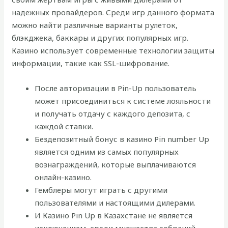
надежных провайдеров. Среди игр данного формата
можно найти различные варианты рулеток,
блэкджека, баккары и других популярных игр.
Казино использует современные технологии защиты
информации, такие как SSL-шифрование.
После авторизации в Pin-Up пользователь
может присоединиться к системе лояльности
и получать отдачу с каждого депозита, с
каждой ставки.
Бездепозитный бонус в казино Pin number Up
является одним из самых популярных
вознаграждений, которые выплачиваются
онлайн-казино.
Гемблеры могут играть с другими
пользователями и настоящими дилерами.
И Казино Pin Up в Казахстане не является