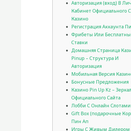
Авторизация (вход) В Л
Кабинет Официального С
Казино
Регистрация Аккаунта П
Фрибеты Или Бесплатны
Ставки
Домашняя Страница Каз
Pinup – Структура И
Авторизация
Мобильная Версия Казино
Бонусные Предложения
Казино Pin Up Kz – Зерка
Официального Сайта
Лобби С Онлайн Слотами
Gift Box (подарочные Ко
Пин Ап
Игры С Живым Дилером 