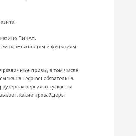
озита.
 казино ПинАп.
всем возможностям и функциям
я различные призы, в том числе
ылка на Legalbet обязательна.
Браузерная версия запускается
зывает, какие провайдеры