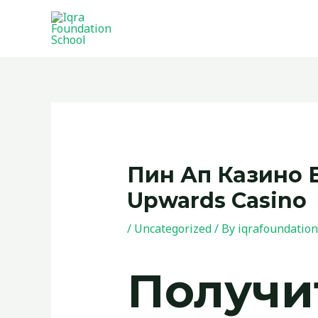
Skip
to
content
Post
navigation
Пин Ап Казино 
Upwards Casino
/
Uncategorized
/ By
iqrafoundation
Получи