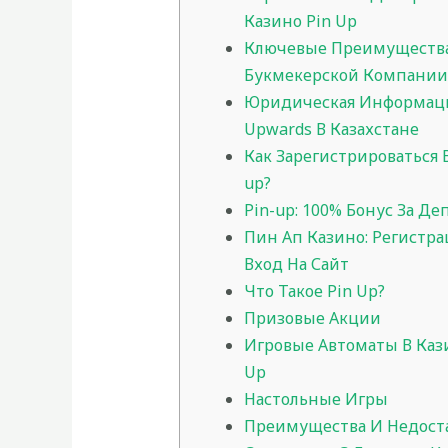
Казино Pin Up
Ключевые Преимуществ
Букмекерской Компании
Юридическая Информаци
Upwards В Казахстане
Как Зарегистрироваться В
up?
Pin-up: 100% Бонус За Де
Пин Ап Казино: Регистра
Вход На Сайт
Что Такое Pin Up?
Призовые Акции
Игровые Автоматы В Кази
Up
Настольные Игры
Преимущества И Недост