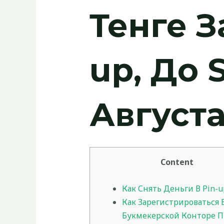
Тенге З
up, До 
Августа
Content
Как Снять Деньги В Pin-u
Как Зарегистрироваться 
Букмекерской Конторе П