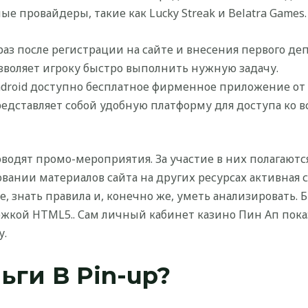
е провайдеры, такие как Lucky Streak и Belatra Games.
аз после регистрации на сайте и внесения первого деп
оляет игроку быстро выполнить нужную задачу.
droid доступно бесплатное фирменное приложение от
дставляет собой удобную платформу для доступа ко 
водят промо-мероприятия. За участие в них полагаютс
вании материалов сайта на других ресурсах активная сс
е, знать правила и, конечно же, уметь анализировать. 
жкой HTML5.. Сам личный кабинет казино Пин Ап пока
у.
ьги В Pin-up?