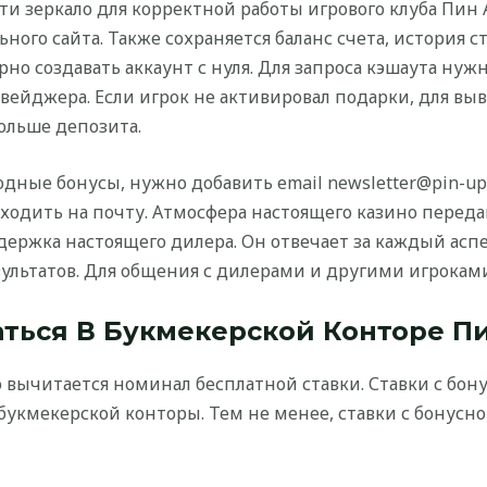
и зеркало для корректной работы игрового клуба Пин А
ного сайта. Также сохраняется баланс счета, история с
о создавать аккаунт с нуля. Для запроса кэшаута нужн
ейджера. Если игрок не активировал подарки, для в
больше депозита.
ные бонусы, нужно добавить email newsletter@pin-up. 
ходить на почту. Атмосфера настоящего казино передан
держка настоящего дилера. Он отвечает за каждый аспе
зультатов. Для общения с дилерами и другими игрокам
аться В Букмекерской Конторе П
 вычитается номинал бесплатной ставки. Ставки с бон
букмекерской конторы. Тем не менее, ставки с бонусно