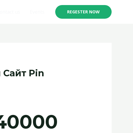
ontact us
Events
REGESTER NOW
 Сайт Pin
40000