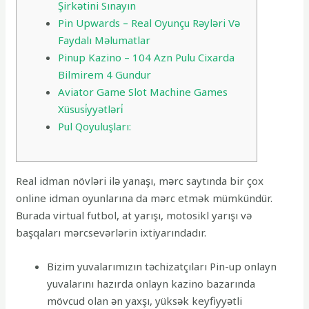
Şirkətini Sınаyın
Pin Upwards – Real Oyunçu Rəyləri Və
Faydalı Məlumatlar
Pinup Kazino – 104 Azn Pulu Cixarda
Bilmirem 4 Gundur
Aviator Game Slot Machine Games
Xüsusi̇yyətləri̇
Pul Qoyuluşları:
Real idman növləri ilə yanaşı, mərc saytında bir çox
online idman oyunlarına da mərc etmək mümkündür.
Burada virtual futbol, at yarışı, motosikl yarışı və
başqaları mərcsevərlərin ixtiyarındadır.
Bizim yuvalarımızın təchizatçıları Pin-up onlayn
yuvalarını hazırda onlayn kazino bazarında
mövcud olan ən yaxşı, yüksək keyfiyyətli