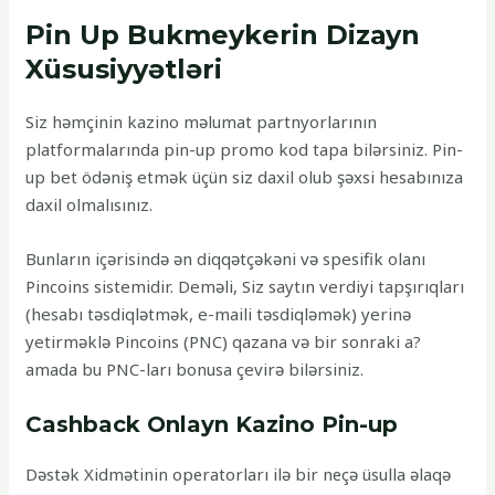
Рin Uр Bukmеykеrin Dizаyn
Xüsusiyyətləri
Siz həmçinin kazino məlumat partnyorlarının
platformalarında pin-up promo kod tapa bilərsiniz. Pin-
up bet ödəniş etmək üçün siz daxil olub şəxsi hesabınıza
daxil olmalısınız.
Bunların içərisində ən diqqətçəkəni və spesifik olanı
Pincoins sistemidir. Deməli, Siz saytın verdiyi tapşırıqları
(hesabı təsdiqlətmək, e-maili təsdiqləmək) yerinə
yetirməklə Pincoins (PNC) qazana və bir sonraki a?
amada bu PNC-ları bonusa çevirə bilərsiniz.
Cashback Onlayn Kazino Pin-up
Dəstək Xidmətinin ореrаtоrlаrı ilə bir nеçə üsullа əlаqə