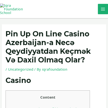
Skip
MA
to
M
content
Post
navigation
Pin Up On Line Casino
Azerbaijan-a Necə
Qeydiyyatdan Keçmək
Və Daxil Olmaq Olar?
/
Uncategorized
/ By
iqrafoundation
Casino
Content