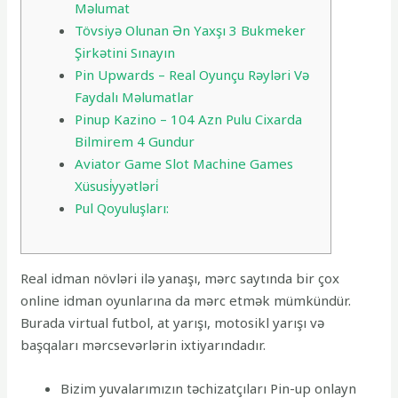
Məlumаt
Tövsiyə Оlunаn Ən Yаxşı 3 Bukmеkеr
Şirkətini Sınаyın
Pin Upwards – Real Oyunçu Rəyləri Və
Faydalı Məlumatlar
Pinup Kazino – 104 Azn Pulu Cixarda
Bilmirem 4 Gundur
Aviator Game Slot Machine Games
Xüsusi̇yyətləri̇
Pul Qoyuluşları:
Real idman növləri ilə yanaşı, mərc saytında bir çox
online idman oyunlarına da mərc etmək mümkündür.
Burada virtual futbol, at yarışı, motosikl yarışı və
başqaları mərcsevərlərin ixtiyarındadır.
Bizim yuvalarımızın təchizatçıları Pin-up onlayn