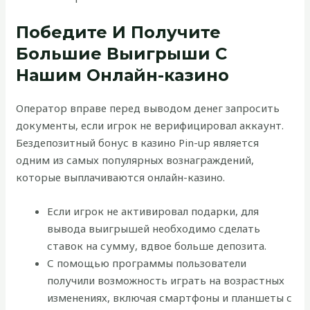
Победите И Получите
Большие Выигрыши С
Нашим Онлайн-казино
Оператор вправе перед выводом денег запросить
документы, если игрок не верифицировал аккаунт.
Бездепозитный бонус в казино Pin-up является
одним из самых популярных вознаграждений,
которые выплачиваются онлайн-казино.
Если игрок не активировал подарки, для
вывода выигрышей необходимо сделать
ставок на сумму, вдвое больше депозита.
С помощью программы пользователи
получили возможность играть на возрастных
изменениях, включая смартфоны и планшеты с