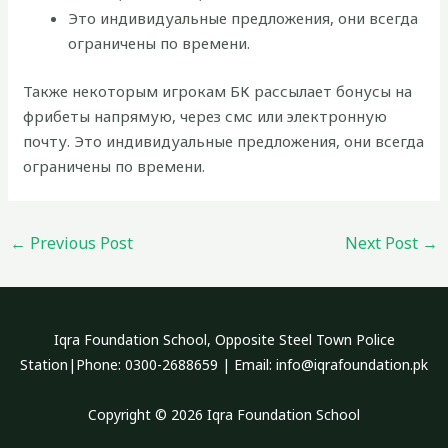
Это индивидуальные предложения, они всегда
ограничены по времени.
Также некоторым игрокам БК рассылает бонусы на
фрибеты напрямую, через смс или электронную
почту. Это индивидуальные предложения, они всегда
ограничены по времени.
←
Previous Post
Next Post
→
Iqra Foundation School, Opposite Steel Town Police
Station|Phone: 0300-2688659 | Email: info@iqrafoundation.pk
Copyright © 2026 Iqra Foundation School