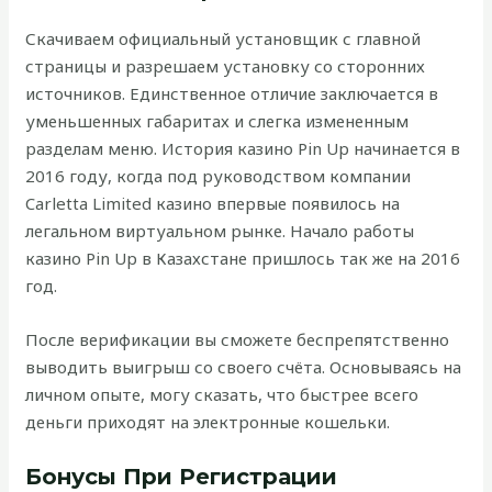
Скачиваем официальный установщик с главной
страницы и разрешаем установку со сторонних
источников. Единственное отличие заключается в
уменьшенных габаритах и слегка измененным
разделам меню. История казино Pin Up начинается в
2016 году, когда под руководством компании
Carletta Limited казино впервые появилось на
легальном виртуальном рынке. Начало работы
казино Pin Up в Казахстане пришлось так же на 2016
год.
После верификации вы сможете беспрепятственно
выводить выигрыш со своего счёта. Основываясь на
личном опыте, могу сказать, что быстрее всего
деньги приходят на электронные кошельки.
Бонусы При Регистрации