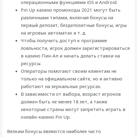
операционными функциями iOS и Android.
Pin Up казино промокоды 2021 могут быть
различными типами, включая бонусы на
первый депозит, бездепозитные бонусы, игры
на игровых автоматах и ​​т. д.
Чтобы получить доступ к программе
лояльности, игрок должен зарегистрироваться
в казино Пин-Ап и начать делать ставки на
ресурсы.
Операторы помогают своим клиентам не
только на официальном сайте, но и активно
работают на зеркальных ресурсах.
В зависимости от выбора, возраст игроков
должен быть не менее 18 лет, а также
некоторые страны могут запретить играть в
онлайн-казино Pin Up.
Велкам бонусы являются наиболее часто