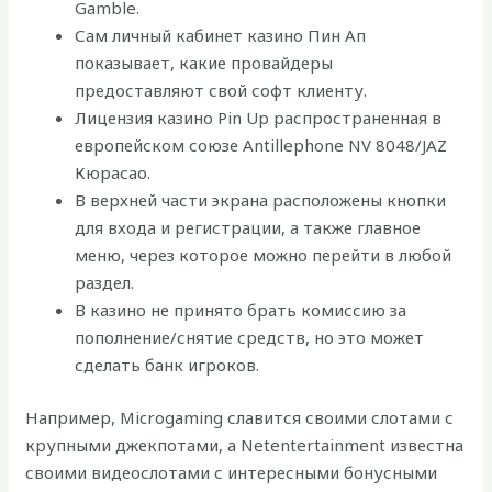
Gamble.
Сам личный кабинет казино Пин Ап
показывает, какие провайдеры
предоставляют свой софт клиенту.
Лицензия казино Pin Up распространенная в
европейском союзе Antillephone NV 8048/JAZ
Кюрасао.
В верхней части экрана расположены кнопки
для входа и регистрации, а также главное
меню, через которое можно перейти в любой
раздел.
В казино не принято брать комиссию за
пополнение/снятие средств, но это может
сделать банк игроков.
Например, Microgaming славится своими слотами с
крупными джекпотами, а Netentertainment известна
своими видеослотами с интересными бонусными