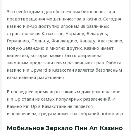
Это необходимо для обеспечения безопасности и
предотвращения мошенничества в казино. Сегодня
казино Pin-Up доступно игрокам из различных
стран, включая Казахстан, Украину, Беларусь,
Германию, Польшу, Финляндию, Канаду, Австралию,
Новую Зеландию и многих других. Казино имеет
лицензию, которая может быть разрешена
законным представителям различных стран. Работа
казино Pin Upward в Казахстан является безопасным
из-за наличия разрешения.
В последнее время игры с живым дилером в казино
Pin Up стали из самых популярных развлечений. И
Казино Pin Up в Казахстане не является
исключением, среди множества собраний выбор игр.
Мобильное Зеркало Пин Ап Казино