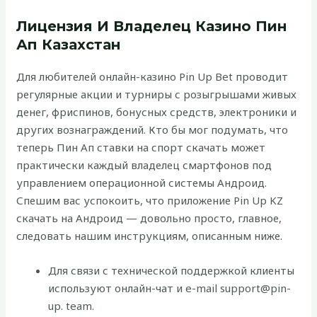
Лицензия И Владелец Казино Пин
Ап Казахстан
Для любителей онлайн-казино Pin Up Bet проводит
регулярные акции и турниры с розыгрышами живых
денег, фриспинов, бонусных средств, электроники и
других вознаграждений. Кто бы мог подумать, что
теперь Пин Ап ставки на спорт скачать может
практически каждый владелец смартфонов под
управлением операционной системы Андроид.
Спешим вас успокоить, что приложение Pin Up KZ
скачать на Андроид — довольно просто, главное,
следовать нашим инструкциям, описанным ниже.
Для связи с технической поддержкой клиенты
используют онлайн-чат и e-mail support@pin-
up. team.