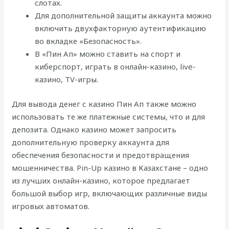
слотах.
Для дополнительной защиты аккаунта можно
включить двухфакторную аутентификацию
во вкладке «Безопасность».
В «Пин Ап» можно ставить на спорт и
киберспорт, играть в онлайн-казино, live-
казино, TV-игры.
Для вывода денег с казино Пин Ап также можно
использовать те же платежные системы, что и для
депозита. Однако казино может запросить
дополнительную проверку аккаунта для
обеспечения безопасности и предотвращения
мошенничества. Pin-Up казино в Казахстане – одно
из лучших онлайн-казино, которое предлагает
большой выбор игр, включающих различные виды
игровых автоматов.