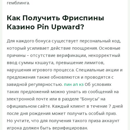
гемблинга.
Как Получить Фриспины
Казино Pin Upward?
Для каждого бонуса существует персональный код,
который усиливает действие поощрения. Основные
причины – отсутствие верификации, некорректный
ввод суммы кэшаута, превышение лимитов,
нарушения игрового процесса. Специальные акции и
предложения также обновляются и проводятся с
завидной регулярностью.
пин ап кз
Об условиях
таких предложений можно узнать из сообщений на
электронной почте или в разделе “Бонусы” на
официальном сайте. Каждый клиент в течение 7 дней
после дня рождения может получить особый приз.
Но учтите, что для получения такого приза аккаунт
игрока должен быть верифицирован.