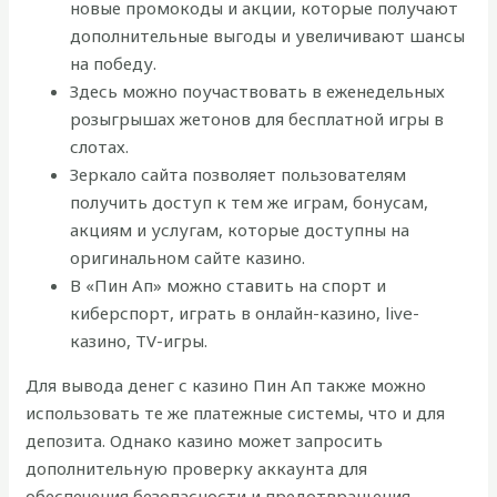
новые промокоды и акции, которые получают
дополнительные выгоды и увеличивают шансы
на победу.
Здесь можно поучаствовать в еженедельных
розыгрышах жетонов для бесплатной игры в
слотах.
Зеркало сайта позволяет пользователям
получить доступ к тем же играм, бонусам,
акциям и услугам, которые доступны на
оригинальном сайте казино.
В «Пин Ап» можно ставить на спорт и
киберспорт, играть в онлайн-казино, live-
казино, TV-игры.
Для вывода денег с казино Пин Ап также можно
использовать те же платежные системы, что и для
депозита. Однако казино может запросить
дополнительную проверку аккаунта для
обеспечения безопасности и предотвращения