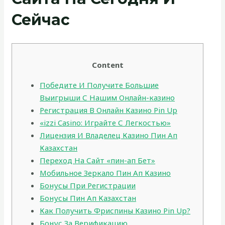
Сейчас
Content
Победите И Получите Большие
Выигрыши С Нашим Онлайн-казино
Регистрация В Онлайн Казино Pin Up
«izzi Casino: Играйте С Легкостью»
Лицензия И Владелец Казино Пин Ап
Казахстан
Переход На Сайт «пин-ап Бет»
Мобильное Зеркало Пин Ап Казино
Бонусы При Регистрации
Бонусы Пин Ап Казахстан
Как Получить Фриспины Казино Pin Up?
Бонус За Верификацию