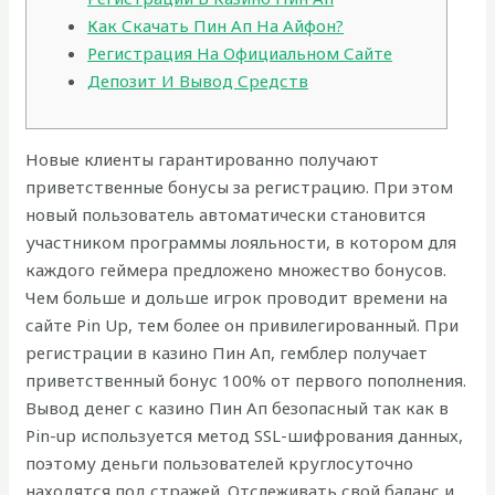
Как Скачать Пин Ап На Айфон?
Регистрация На Официальном Сайте
Депозит И Вывод Средств
Новые клиенты гарантированно получают
приветственные бонусы за регистрацию. При этом
новый пользователь автоматически становится
участником программы лояльности, в котором для
каждого геймера предложено множество бонусов.
Чем больше и дольше игрок проводит времени на
сайте Pin Up, тем более он привилегированный. При
регистрации в казино Пин Ап, гемблер получает
приветственный бонус 100% от первого пополнения.
Вывод денег с казино Пин Ап безопасный так как в
Pin-up используется метод SSL-шифрования данных,
поэтому деньги пользователей круглосуточно
находятся под стражей. Отслеживать свой баланс и