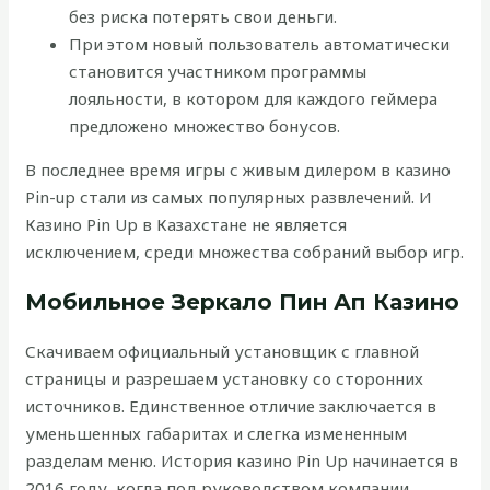
без риска потерять свои деньги.
При этом новый пользователь автоматически
становится участником программы
лояльности, в котором для каждого геймера
предложено множество бонусов.
В последнее время игры с живым дилером в казино
Pin-up стали из самых популярных развлечений. И
Казино Pin Up в Казахстане не является
исключением, среди множества собраний выбор игр.
Мобильное Зеркало Пин Ап Казино
Скачиваем официальный установщик с главной
страницы и разрешаем установку со сторонних
источников. Единственное отличие заключается в
уменьшенных габаритах и слегка измененным
разделам меню. История казино Pin Up начинается в
2016 году, когда под руководством компании