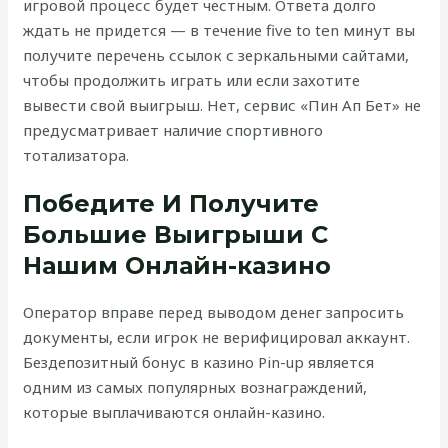
игровой процесс будет честным. Ответа долго
ждать не придется — в течение five to ten минут вы
получите перечень ссылок с зеркальными сайтами,
чтобы продолжить играть или если захотите
вывести свой выигрыш. Нет, сервис «Пин Ап Бет» не
предусматривает наличие спортивного
тотализатора.
Победите И Получите
Большие Выигрыши С
Нашим Онлайн-казино
Оператор вправе перед выводом денег запросить
документы, если игрок не верифицировал аккаунт.
Бездепозитный бонус в казино Pin-up является
одним из самых популярных вознаграждений,
которые выплачиваются онлайн-казино.