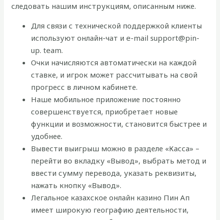
следовать нашим инструкциям, описанным ниже.
Для связи с технической поддержкой клиенты
используют онлайн-чат и e-mail support@pin-
up. team.
Очки начисляются автоматически на каждой
ставке, и игрок может рассчитывать на свой
прогресс в личном кабинете.
Наше мобильное приложение постоянно
совершенствуется, приобретает новые
функции и возможности, становится быстрее и
удобнее.
Вывести выигрыш можно в разделе «Касса» –
перейти во вкладку «Вывод», выбрать метод и
ввести сумму перевода, указать реквизиты,
нажать кнопку «Вывод».
Легальное казахское онлайн казино Пин Ап
имеет широкую географию деятельности,