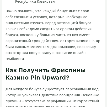
Республики Казахстан.
Важно помнить, что каждый бонус имеет свои
собственные и условия, которые необходимо
внимательно изучать перед активацией бонуса.
Также необходимо следить за сроком действия
бонуса, поскольку большая часть из них имеет
ограниченный срок действия. История казино Pin-up
была важным моментом для компании, поскольку
она открыла новую главу в развитии онлайн-
гемблинга.
Как Получить Фриспины
Казино Pin Upward?
Для каждого бонуса существует персональный код,
который усиливает действие поощрения. Основные
причины – отсутствие верификации, некорректный
ввод суммы кэшаута, превышение лимитов,