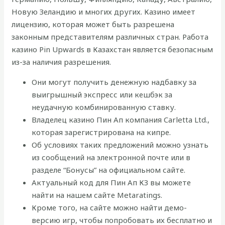
Новую Зеландию и многих других. Казино имеет
лицензию, которая может быть разрешена
законным представителям различных стран. Работа
казино Pin Upwards в Казахстан является безопасным
из-за наличия разрешения.
Они могут получить денежную надбавку за
выигрышный экспресс или кешбэк за
неудачную комбинированную ставку.
Владелец казино Пин Ап компания Carletta Ltd.,
которая зарегистрирована на кипре.
Об условиях таких предложений можно узнать
из сообщений на электронной почте или в
разделе “Бонусы” на официальном сайте.
Актуальный код для Пин Ап КЗ вы можете
найти на нашем сайте Metaratings.
Кроме того, на сайте можно найти демо-
версию игр, чтобы попробовать их бесплатно и