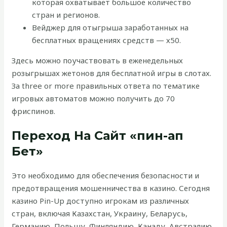
которая охватывает большое количество
стран и регионов.
Вейджер для отыгрыша заработанных на
бесплатных вращениях средств — х50.
Здесь можно поучаствовать в еженедельных
розыгрышах жетонов для бесплатной игры в слотах.
За three or more правильных ответа по тематике
игровых автоматов можно получить до 70
фриспинов.
Переход На Сайт «пин-ап
Бет»
Это необходимо для обеспечения безопасности и
предотвращения мошенничества в казино. Сегодня
казино Pin-Up доступно игрокам из различных
стран, включая Казахстан, Украину, Беларусь,
Германию, Польшу, Финляндию, Канаду, Австралию,