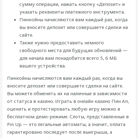
сумму операции, нажать кнопку «Депозит» и
указать реквизиты платежного инструмента.
Пинкойны начисляются вам каждый раз, когда
вы вносите депозит или совершаете сделки на
сайте.
Также нужно предоставить немного
свободного места для будущих обновлений —
для начала вам понадобится всего 5, 6 МБ
вашего устройства.
Пинкойны начисляются вам каждый раз, когда вы
вносите депозит или совершаете сделки на сайте.
Вы можете обменять их на наличные в зависимости
от статуса в казино. Играть в онлайн казино Пин Ап,
оценить и протестировать любую игру можно в
бесплатном демо-режиме. Слоты, представленные в
Pin Up — это легальные автоматы, а значит, оплата
гарантировано последует после выигрыша, а