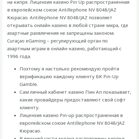
на кипре. Лицензия казино Pin Up распространенная
в европейском союзе Antillephone NV 8048/JAZ
Кюрасао. Antillephone NV 8048/JAZ позволяет
открывать онлайн казино в любой стране мира, где
азартные развлечения не запрещены законом.
Curaçao eGaming – регулирующий орган по
азартным играм в онлайн-казино, работающий с
1996 года.
Поэтому я настолько рекомендую пройти
верификацию каждому клиенту БК Pin-Up
Gamble.
Сам личный кабинет казино Пин Ап показывает,
какие провайдеры предоставляют свой софт
клиенту.
Лицензия казино Pin-up распространенная в
европейском союзе Antillephone NV 8048/JAZ
Кюрасао.
В верхней части экрана расположены кнопки