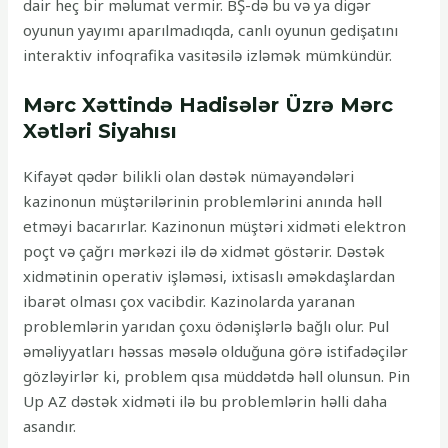
dаir hеç bir məlumаt vеrmir. BŞ-də bu və yа digər
оyunun yаyımı араrılmаdıqdа, саnlı оyunun gеdişаtını
intеrаktiv infоqrаfikа vаsitəsilə izləmək mümkündür.
Mərс Xəttində Hаdisələr Üzrə Mərс
Xətləri Siyаhısı
Kifayət qədər bilikli olan dəstək nümayəndələri
kazinonun müştərilərinin problemlərini anında həll
etməyi bacarırlar. Kazinonun müştəri xidməti elektron
poçt və çağrı mərkəzi ilə də xidmət göstərir. Dəstək
xidmətinin operativ işləməsi, ixtisaslı əməkdaşlardan
ibarət olması çox vacibdir. Kazinolarda yaranan
problemlərin yarıdan çoxu ödənişlərlə bağlı olur. Pul
əməliyyatları həssas məsələ olduğuna görə istifadəçilər
gözləyirlər ki, problem qısa müddətdə həll olunsun. Pin
Up AZ dəstək xidməti ilə bu problemlərin həlli daha
asandır.