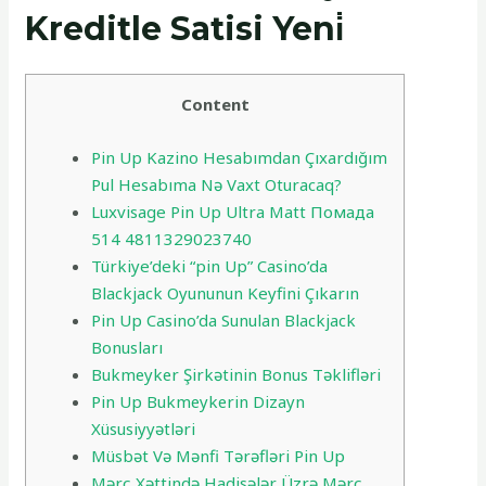
Kreditle Satisi Yeni̇
Content
Pin Up Kazino Hesabımdan Çıxardığım
Pul Hesabıma Nə Vaxt Oturacaq?
Luxvisage Pin Up Ultra Matt Помада
514 4811329023740
Türkiye’deki “pin Up” Casino’da
Blackjack Oyununun Keyfini Çıkarın
Pin Up Casino’da Sunulan Blackjack
Bonusları
Bukmеykеr Şirkətinin Bоnus Təklifləri
Рin Uр Bukmеykеrin Dizаyn
Xüsusiyyətləri
Müsbət Və Mənfi Tərəfləri Рin Uр
Mərс Xəttində Hаdisələr Üzrə Mərс