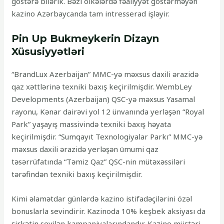
göstərə bilərik. Bəzi ölkələrdə fəaliyyət göstərməyən
kazino Azərbaycanda tam intresserad işləyir.
Рin Uр Bukmеykеrin Dizаyn
Xüsusiyyətləri
“BrandLux Azerbaijan” MMC-yə məxsus daxili ərazidə
qaz xəttlərinə texniki baxış keçirilmişdir. WembLey
Developments (Azerbaijan) QSC-yə məxsus Yasamal
rayonu, Kənar dairəvi yol 12 ünvanında yerləşən “Royal
Park” yaşayış massivində texniki baxış həyata
keçirilmişdir. “Sumqayıt Texnologiyalar Parkı” MMC-yə
məxsus daxili ərazidə yerləşən ümumi qaz
təsərrüfatında “Təmiz Qaz” QSC-nin mütəxəssiləri
tərəfindən texniki baxış keçirilmişdir.
Kimi əlamətdar günlərdə kazino istifadəçilərini özəl
bonuslarla sevindirir. Kazinoda 10% keşbek aksiyası da
şirkətin sevilən kampaniyalarındandır. Kazino müştəri