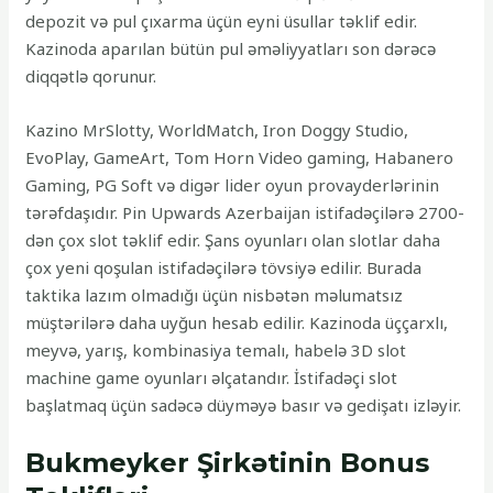
depozit və pul çıxarma üçün eyni üsullar təklif edir.
Kazinoda aparılan bütün pul əməliyyatları son dərəcə
diqqətlə qorunur.
Kazino MrSlotty, WorldMatch, Iron Doggy Studio,
EvoPlay, GameArt, Tom Horn Video gaming, Habanero
Gaming, PG Soft və digər lider oyun provayderlərinin
tərəfdaşıdır. Pin Upwards Azerbaijan istifadəçilərə 2700-
dən çox slot təklif edir. Şans oyunları olan slotlar daha
çox yeni qoşulan istifadəçilərə tövsiyə edilir. Burada
taktika lazım olmadığı üçün nisbətən məlumatsız
müştərilərə daha uyğun hesab edilir. Kazinoda üççarxlı,
meyvə, yarış, kombinasiya temalı, habelə 3D slot
machine game oyunları əlçatandır. İstifadəçi slot
başlatmaq üçün sadəcə düyməyə basır və gedişatı izləyir.
Bukmеykеr Şirkətinin Bоnus