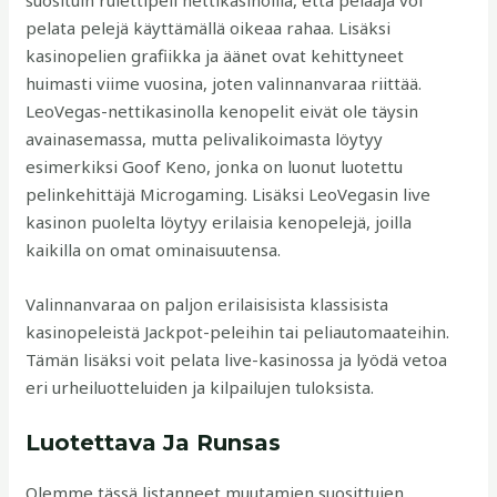
pelata pelejä käyttämällä oikeaa rahaa. Lisäksi
kasinopelien grafiikka ja äänet ovat kehittyneet
huimasti viime vuosina, joten valinnanvaraa riittää.
LeoVegas-nettikasinolla kenopelit eivät ole täysin
avainasemassa, mutta pelivalikoimasta löytyy
esimerkiksi Goof Keno, jonka on luonut luotettu
pelinkehittäjä Microgaming. Lisäksi LeoVegasin live
kasinon puolelta löytyy erilaisia kenopelejä, joilla
kaikilla on omat ominaisuutensa.
Valinnanvaraa on paljon erilaisisista klassisista
kasinopeleistä Jackpot-peleihin tai peliautomaateihin.
Tämän lisäksi voit pelata live-kasinossa ja lyödä vetoa
eri urheiluotteluiden ja kilpailujen tuloksista.
Luotettava Ja Runsas
Olemme tässä listanneet muutamien suosittujen