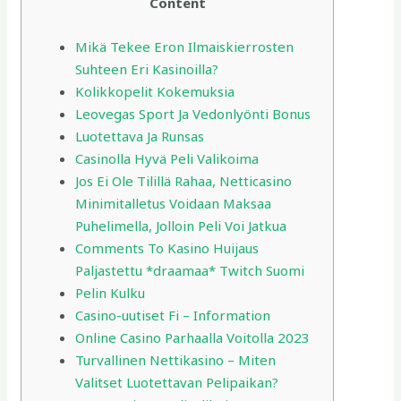
Content
Mikä Tekee Eron Ilmaiskierrosten
Suhteen Eri Kasinoilla?
Kolikkopelit Kokemuksia
Leovegas Sport Ja Vedonlyönti Bonus
Luotettava Ja Runsas
Casinolla Hyvä Peli Valikoima
Jos Ei Ole Tilillä Rahaa, Netticasino
Minimitalletus Voidaan Maksaa
Puhelimella, Jolloin Peli Voi Jatkua
Comments To Kasino Huijaus
Paljastettu *draamaa* Twitch Suomi
Pelin Kulku
Casino-uutiset Fi – Information
Online Casino Parhaalla Voitolla 2023
Turvallinen Nettikasino – Miten
Valitset Luotettavan Pelipaikan?