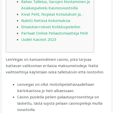
Rahan Talletus, Varojen Nostaminen Ja
Asiakaspalvelu Kasinosivustoilla
Kivat Pelit, Nopeat Kotiutukset Ja…
Ruletti Netissä Kokemuksia
Ilmaiskierrokset Kolikkopeleihin
Parhaat Online Peliautomaatteja Pelit
Uudet Kasinot 2023
LeoVegas on kansainvälinen casino, joka tarjoaa
kattavan valikoiman erilaisia maksumetodeja. Näitä
vaihtoehtoja käytetään sekä talletuksiin että nostoihin.
Leovegas on ollut mobiilipelattavuudeltaan
kärkikastissa jo heti alkaessaan.
Casino puolella pelien palautusprosentteja on
laskettu, tästä suystä pelaan casinopelejä muilla
sivustoilla.