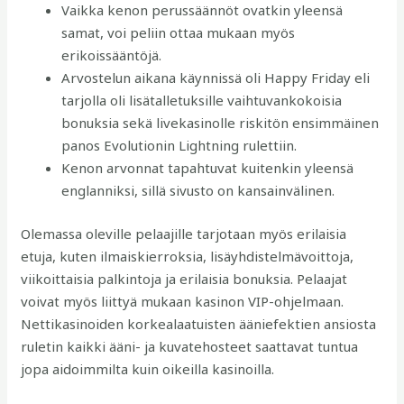
Vaikka kenon perussäännöt ovatkin yleensä
samat, voi peliin ottaa mukaan myös
erikoissääntöjä.
Arvostelun aikana käynnissä oli Happy Friday eli
tarjolla oli lisätalletuksille vaihtuvankokoisia
bonuksia sekä livekasinolle riskitön ensimmäinen
panos Evolutionin Lightning rulettiin.
Kenon arvonnat tapahtuvat kuitenkin yleensä
englanniksi, sillä sivusto on kansainvälinen.
Olemassa oleville pelaajille tarjotaan myös erilaisia
etuja, kuten ilmaiskierroksia, lisäyhdistelmävoittoja,
viikoittaisia palkintoja ja erilaisia ​​bonuksia. Pelaajat
voivat myös liittyä mukaan kasinon VIP-ohjelmaan.
Nettikasinoiden korkealaatuisten ääniefektien ansiosta
ruletin kaikki ääni- ja kuvatehosteet saattavat tuntua
jopa aidoimmilta kuin oikeilla kasinoilla.