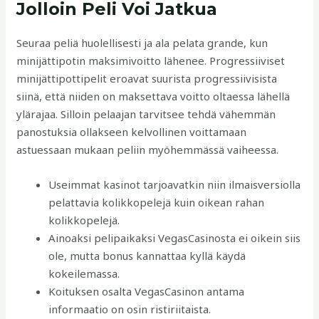
Jolloin Peli Voi Jatkua
Seuraa peliä huolellisesti ja ala pelata grande, kun
minijättipotin maksimivoitto lähenee. Progressiiviset
minijättipottipelit eroavat suurista progressiivisista
siinä, että niiden on maksettava voitto oltaessa lähellä
ylärajaa. Silloin pelaajan tarvitsee tehdä vähemmän
panostuksia ollakseen kelvollinen voittamaan
astuessaan mukaan peliin myöhemmässä vaiheessa.
Useimmat kasinot tarjoavatkin niin ilmaisversiolla
pelattavia kolikkopelejä kuin oikean rahan
kolikkopelejä.
Ainoaksi pelipaikaksi VegasCasinosta ei oikein siis
ole, mutta bonus kannattaa kyllä käydä
kokeilemassa.
Koituksen osalta VegasCasinon antama
informaatio on osin ristiriitaista.