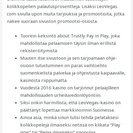
kolikkopelien palautusprosentteja. Lisäksi LeoVegas.
com-sivulla upon muita tarjouksia ja promootioita, jotka
näkee suoraan sivuston promootio-osiosta.
Tuorein keksintö about Trustly Pay in Play, joka
mahdollistaa pelaamisen täysin ilman erillistä
rekisteröitymistä.
Muuten itse sivustoon ja sen tarjoamaan ohje-
osioon tutustuminen on paras vaihtoehto
suomenkielistä palvelua ja ohjeistusta kaipaavalle,
kasinosta riippumatta.
Vuodestä 2016 kasino on tarjonnut pelaajilleen
mahdollisuuden urheiluvedonlöyöntiin.
Siksi onkin harmillista, että LeoVegas-kasino on
päättänyt lopettaa markkinoinnin Suomessa.
Ainoa asia, minkä sinun tulisi tehdä pelataksesi
kolikkopelejä ilmaiseksi netissä on klikata “Play
now” tai ”Pelaa ilmaiseksi” nappulaa.