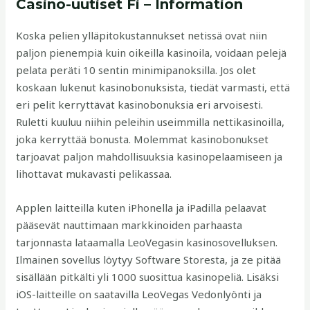
Casino-uutiset Fi – Information
Koska pelien ylläpitokustannukset netissä ovat niin
paljon pienempiä kuin oikeilla kasinoila, voidaan pelejä
pelata peräti 10 sentin minimipanoksilla. Jos olet
koskaan lukenut kasinobonuksista, tiedät varmasti, että
eri pelit kerryttävät kasinobonuksia eri arvoisesti.
Ruletti kuuluu niihin peleihin useimmilla nettikasinoilla,
joka kerryttää bonusta. Molemmat kasinobonukset
tarjoavat paljon mahdollisuuksia kasinopelaamiseen ja
lihottavat mukavasti pelikassaa.
Applen laitteilla kuten iPhonella ja iPadilla pelaavat
pääsevät nauttimaan markkinoiden parhaasta
tarjonnasta lataamalla LeoVegasin kasinosovelluksen.
Ilmainen sovellus löytyy Software Storesta, ja ze pitää
sisällään pitkälti yli 1000 suosittua kasinopeliä. Lisäksi
iOS-laitteille on saatavilla LeoVegas Vedonlyönti ja