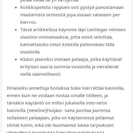
Kolikkopelistä riippuen voit pystyä panostamaan
muutamista senteistä jopa useaan sataseen per
kierros.
Tässä artikkelissa käymme läpi LeoVegas-nimisen
sivuston ominaisuuksia, jotta voisit selvittää,
kannattaisiko sinun kokeilla pelionneasi tällä
sivustolla.
Klubin jäseniksi otetaan pelaajia, jotka käyttävät
erityisen suuria summia sivustolla ja vierailevat
siellä säännöllisesti.
Ilmaiseksi annettuja bonuksia tulee kierrättää kasinolla,
ennen kuin ne voidaan nostaa omalle tililleen, ja
tämäkin käytäntö on miltei jokaisella internetin
kasinolla. [newline]Huijaus -sana juontaa juurensa
sellaiseen pelaajaan, joka on käytännössä pelannut
silmät kiinni, eikä ole huomannut lukea tarjouksien
yhteydessä mainituista kierrätysvaatimuksista.