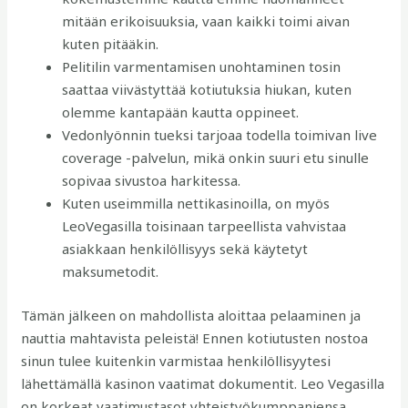
mitään erikoisuuksia, vaan kaikki toimi aivan
kuten pitääkin.
Pelitilin varmentamisen unohtaminen tosin
saattaa viivästyttää kotiutuksia hiukan, kuten
olemme kantapään kautta oppineet.
Vedonlyönnin tueksi tarjoaa todella toimivan live
coverage -palvelun, mikä onkin suuri etu sinulle
sopivaa sivustoa harkitessa.
Kuten useimmilla nettikasinoilla, on myös
LeoVegasilla toisinaan tarpeellista vahvistaa
asiakkaan henkilöllisyys sekä käytetyt
maksumetodit.
Tämän jälkeen on mahdollista aloittaa pelaaminen ja
nauttia mahtavista peleistä! Ennen kotiutusten nostoa
sinun tulee kuitenkin varmistaa henkilöllisyytesi
lähettämällä kasinon vaatimat dokumentit. Leo Vegasilla
on korkeat vaatimustasot yhteistyökumppaniensa