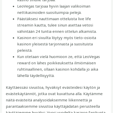
LeoVegas tarjoaa hyvin laajan valikoiman
nettikasinoiden suosituimpia pelejä.
Päästäksesi nauttimaan otteluista live life
streamin kautta, tulee sinun asettaa vetosi
vähintään 24 tuntia ennen ottelun alkamista.
Kasinon eri sivuilta löytyy myös tieto-osioita
kasinon yleisestä tarjonnasta ja suosituista
peleistä.
Kun otetaan vielä huomioon ze, että LeoVegas
reward on lähes poikkeuksetta ilmiömäisen
ruhtinaallinen, ollaan kasinon kohdalla jo aika
lähellä täydellisyyttä.
Käyttäessäsi sivustoa, hyväksyt evästeidesi käytön ja
evästekäytännöt, jotka ovat kuvattuna alla. Käytämme
näitä evästeitä analysoidaksemme liikennettä ja
parantaaksemme sivustoa käyttäjädatan perusteella
käyttäjiemme hyväksi. Vuosi vuodelta kasinon fanikunta