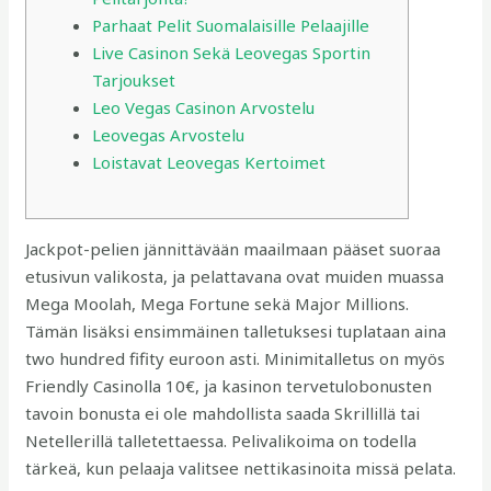
Parhaat Pelit Suomalaisille Pelaajille
Live Casinon Sekä Leovegas Sportin
Tarjoukset
Leo Vegas Casinon Arvostelu
Leovegas Arvostelu
Loistavat Leovegas Kertoimet
Jackpot-pelien jännittävään maailmaan pääset suoraa
etusivun valikosta, ja pelattavana ovat muiden muassa
Mega Moolah, Mega Fortune sekä Major Millions.
Tämän lisäksi ensimmäinen talletuksesi tuplataan aina
two hundred fifity euroon asti. Minimitalletus on myös
Friendly Casinolla 10€, ja kasinon tervetulobonusten
tavoin bonusta ei ole mahdollista saada Skrillillä tai
Netellerillä talletettaessa. Pelivalikoima on todella
tärkeä, kun pelaaja valitsee nettikasinoita missä pelata.