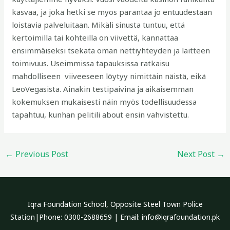
kasvaa, ja joka hetki se myös parantaa jo entuudestaan
loistavia palveluitaan. Mikäli sinusta tuntuu, että
kertoimilla tai kohteilla on viivettä, kannattaa
ensimmäiseksi tsekata oman nettiyhteyden ja laitteen
toimivuus. Useimmissa tapauksissa ratkaisu
mahdolliseen viiveeseen löytyy nimittäin näistä, eikä
LeoVegasista. Ainakin testipäivinä ja aikaisemman
kokemuksen mukaisesti näin myös todellisuudessa
tapahtuu, kunhan pelitili about ensin vahvistettu.
←
Previous Post
Next Post
→
Iqra Foundation School, Opposite Steel Town Police
Station|Phone: 0300-2688659 | Email: info@iqrafoundation.pk