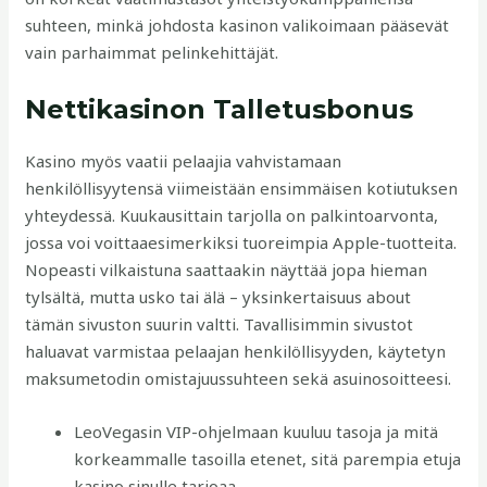
suhteen, minkä johdosta kasinon valikoimaan pääsevät
vain parhaimmat pelinkehittäjät.
Nettikasinon Talletusbonus
Kasino myös vaatii pelaajia vahvistamaan
henkilöllisyytensä viimeistään ensimmäisen kotiutuksen
yhteydessä. Kuukausittain tarjolla on palkintoarvonta,
jossa voi voittaaesimerkiksi tuoreimpia Apple-tuotteita.
Nopeasti vilkaistuna saattaakin näyttää jopa hieman
tylsältä, mutta usko tai älä – yksinkertaisuus about
tämän sivuston suurin valtti. Tavallisimmin sivustot
haluavat varmistaa pelaajan henkilöllisyyden, käytetyn
maksumetodin omistajuussuhteen sekä asuinosoitteesi.
LeoVegasin VIP-ohjelmaan kuuluu tasoja ja mitä
korkeammalle tasoilla etenet, sitä parempia etuja
kasino sinulle tarjoaa.