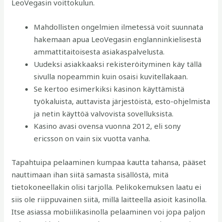
LeoVegasin voittokulun.
Mahdollisten ongelmien ilmetessä voit suunnata
hakemaan apua LeoVegasin englanninkielisestä
ammattitaitoisesta asiakaspalvelusta.
Uudeksi asiakkaaksi rekisteröityminen käy tällä
sivulla nopeammin kuin osaisi kuvitellakaan.
Se kertoo esimerkiksi kasinon käyttämistä
työkaluista, auttavista järjestöistä, esto-ohjelmista
ja netin käyttöä valvovista sovelluksista.
Kasino avasi ovensa vuonna 2012, eli sony
ericsson on vain six vuotta vanha.
Tapahtuipa pelaaminen kumpaa kautta tahansa, pääset
nauttimaan ihan siitä samasta sisällöstä, mitä
tietokoneellakin olisi tarjolla. Pelikokemuksen laatu ei
siis ole riippuvainen siitä, millä laitteella asioit kasinolla.
Itse asiassa mobiilikasinolla pelaaminen voi jopa paljon