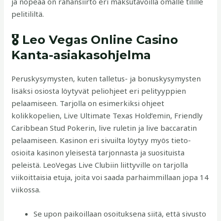
ja nopeaa on rahansiirto eri maksutavoilla omalle tilille
pelitililtä.
🎖️ Leo Vegas Online Casino
Kanta-asiakasohjelma
Peruskysymysten, kuten talletus- ja bonuskysymysten
lisäksi osiosta löytyvät peliohjeet eri pelityyppien
pelaamiseen. Tarjolla on esimerkiksi ohjeet
kolikkopelien, Live Ultimate Texas Hold’emin, Friendly
Caribbean Stud Pokerin, live ruletin ja live baccaratin
pelaamiseen. Kasinon eri sivuilta löytyy myös tieto-
osioita kasinon yleisestä tarjonnasta ja suosituista
peleistä. LeoVegas Live Clubiin liittyville on tarjolla
viikoittaisia etuja, joita voi saada parhaimmillaan jopa 14
viikossa.
Se upon paikoillaan osoituksena siitä, että sivusto