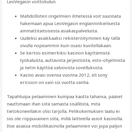
LeoVegasin voittokulun.
Mahdollisten ongelmien ilmetessä voit suunnata
hakemaan apua LeoVegasin englanninkielisestä
ammattitaitoisesta asiakaspalvelusta.
Uudeksi asiakkaaksi rekisteröityminen käy tällä
sivulla nopeammin kuin osaisi kuvitellakaan.
Se kertoo esimerkiksi kasinon käyttämistä
työkaluista, auttavista järjestöistä, esto-ohjelmista
ja netin käyttöä valvovista sovelluksista.
Kasino avasi ovensa vuonna 2012, eli sony
ericsson on vain six vuotta vanha.
Tapahtuipa pelaaminen kumpaa kautta tahansa, pääset
nauttimaan ihan siitä samasta sisällöstä, mitä
tietokoneellakin olisi tarjolla. Pelikokemuksen laatu ei
siis ole riippuvainen siitä, millä laitteella asioit kasinolla.
Itse asiassa mobiilikasinolla pelaaminen voi jopa paljon