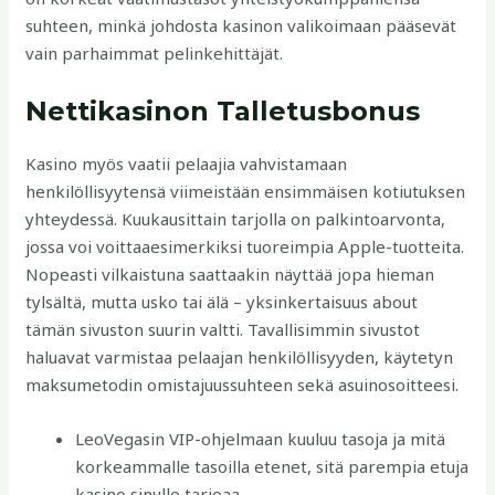
suhteen, minkä johdosta kasinon valikoimaan pääsevät
vain parhaimmat pelinkehittäjät.
Nettikasinon Talletusbonus
Kasino myös vaatii pelaajia vahvistamaan
henkilöllisyytensä viimeistään ensimmäisen kotiutuksen
yhteydessä. Kuukausittain tarjolla on palkintoarvonta,
jossa voi voittaaesimerkiksi tuoreimpia Apple-tuotteita.
Nopeasti vilkaistuna saattaakin näyttää jopa hieman
tylsältä, mutta usko tai älä – yksinkertaisuus about
tämän sivuston suurin valtti. Tavallisimmin sivustot
haluavat varmistaa pelaajan henkilöllisyyden, käytetyn
maksumetodin omistajuussuhteen sekä asuinosoitteesi.
LeoVegasin VIP-ohjelmaan kuuluu tasoja ja mitä
korkeammalle tasoilla etenet, sitä parempia etuja
kasino sinulle tarjoaa.