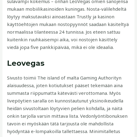
sulavampi kokemus – onhan LeoVegas omien sanojensa
mukaan mobiilikasinoiden kuningas. Nosta-välilehdeltä
löytyy maksutavaksi ainoastaan Trustly ja kasinon
käyttöehtojen mukaan nostopyynnöt saadaan käsiteltyä
normaalissa tilanteessa 24 tunnissa. Jos eteen sattuu
kuitenkin ruuhkaisempi aika, voi nostojen käsittely
viedä jopa five pankkipäivää, mikä ei ole ideaalia.
Leovegas
Sivusto toimii The island of malta Gaming Authorityn
alaisuudessa, joten kotiutukset pääset tekemään aina
summasta riippumatta kätevästi verottomana. Myös
livepöytien saralla on kunnostautunut yksinoikeudella
heidän sivustoltaan löytyvien pelien kohdalla, ja näitä
onkin tarjolla varsin mittava lista. Vedonlyöntibonuksen
tavoin ei myöskään tätä tarjousta ole mahdollista
hyödyntää e-lompakoilla tallettaessa. Minimitalletus