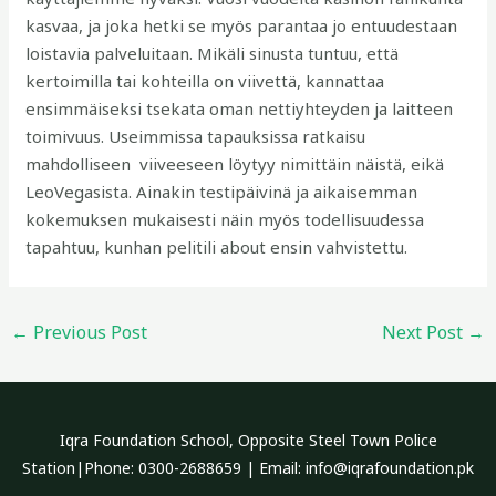
kasvaa, ja joka hetki se myös parantaa jo entuudestaan
loistavia palveluitaan. Mikäli sinusta tuntuu, että
kertoimilla tai kohteilla on viivettä, kannattaa
ensimmäiseksi tsekata oman nettiyhteyden ja laitteen
toimivuus. Useimmissa tapauksissa ratkaisu
mahdolliseen viiveeseen löytyy nimittäin näistä, eikä
LeoVegasista. Ainakin testipäivinä ja aikaisemman
kokemuksen mukaisesti näin myös todellisuudessa
tapahtuu, kunhan pelitili about ensin vahvistettu.
←
Previous Post
Next Post
→
Iqra Foundation School, Opposite Steel Town Police
Station|Phone: 0300-2688659 | Email: info@iqrafoundation.pk