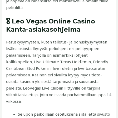
ja nopeaa on rahansiirto eri maksutavoilla omalle tilille
pelitililtä.
🎖️ Leo Vegas Online Casino
Kanta-asiakasohjelma
Peruskysymysten, kuten talletus- ja bonuskysymysten
lisäksi osiosta löytyvät peliohjeet eri pelityyppien
pelaamiseen. Tarjolla on esimerkiksi ohjeet
kolikkopelien, Live Ultimate Texas Hold’emin, Friendly
Caribbean Stud Pokerin, live ruletin ja live baccaratin
pelaamiseen. Kasinon eri sivuilta löytyy myös tieto-
osioita kasinon yleisestä tarjonnasta ja suosituista
peleistä. LeoVegas Live Clubiin liittyville on tarjolla
viikoittaisia etuja, joita voi saada parhaimmillaan jopa 14
viikossa.
Se upon paikoillaan osoituksena siitä, että sivusto