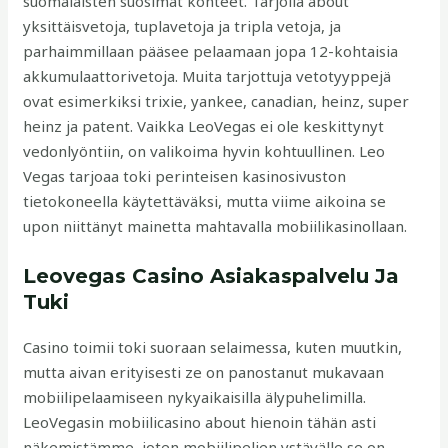
suomalaisten suosimat kohteet. Tarjolla about
yksittäisvetoja, tuplavetoja ja tripla vetoja, ja
parhaimmillaan pääsee pelaamaan jopa 12-kohtaisia
akkumulaattorivetoja. Muita tarjottuja vetotyyppejä
ovat esimerkiksi trixie, yankee, canadian, heinz, super
heinz ja patent. Vaikka LeoVegas ei ole keskittynyt
vedonlyöntiin, on valikoima hyvin kohtuullinen. Leo
Vegas tarjoaa toki perinteisen kasinosivuston
tietokoneella käytettäväksi, mutta viime aikoina se
upon niittänyt mainetta mahtavalla mobiilikasinollaan.
Leovegas Casino Asiakaspalvelu Ja
Tuki
Casino toimii toki suoraan selaimessa, kuten muutkin,
mutta aivan erityisesti ze on panostanut mukavaan
mobiilipelaamiseen nykyaikaisilla älypuhelimilla.
LeoVegasin mobiilicasino about hienoin tähän asti
näkemistämme, joten mobiilipelien ystävälle se on