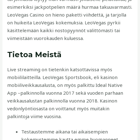
esimerkiksi jackpotpelien määrä hurmaa takuuvarmasti.
LeoVegas Casino on hieno paketti viihdettä, ja tarjolla
on huikeita LeoVegas kokemuksia. LeoVegas pyrkii
käsittelemään kaikki nostopyynnöt välittömästi tai
viimeistään vuorokauden kuluessa.
Tietoa Meistä
Live streaming on tietenkin katsottavissa myös
mobiililaitteilla. LeoVegas Sportsbook, eli kasinon
mobiiliveikkausalusta, on myös palkittu Ideal Native
App –palkinnolla vuonna 2017 sekä vuoden parhaan
veikkausalustan palkinnolla vuonna 2018. Kasinon
vedonlyöntiosasta on voittanut myös muitakin
palkintoja viime vuosina.
Testaustemme aikana tai aikaisempien
kokemustemme kautta emme huomanneet