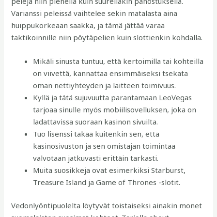
pelejä niin pienellä kuin suurellakin panostuksella.
Varianssi peleissä vaihtelee sekin matalasta aina
huippukorkeaan saakka, ja tämä jättää varaa
taktikoinnille niin pöytäpelien kuin slottienkin kohdalla.
Mikäli sinusta tuntuu, että kertoimilla tai kohteilla
on viivettä, kannattaa ensimmäiseksi tsekata
oman nettiyhteyden ja laitteen toimivuus.
Kyllä ja tätä sujuvuutta parantamaan LeoVegas
tarjoaa sinulle myös mobiilisovelluksen, joka on
ladattavissa suoraan kasinon sivuilta.
Tuo lisenssi takaa kuitenkin sen, että
kasinosivuston ja sen omistajan toimintaa
valvotaan jatkuvasti erittäin tarkasti.
Muita suosikkeja ovat esimerkiksi Starburst,
Treasure Island ja Game of Thrones -slotit.
Vedonlyöntipuolelta löytyvät toistaiseksi ainakin monet