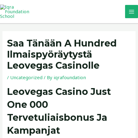
Skip
MA
to
M
content
Post
navigation
Saa Tänään A Hundred
Ilmaispyöräytystä
Leovegas Casinolle
/
Uncategorized
/ By
iqrafoundation
Leovegas Casino Just
One 000
Tervetuliaisbonus Ja
Kampanjat