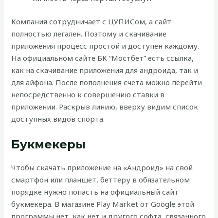
Компания сотрудничает с ЦУПИСом, а сайт
полностью легален. Поэтому и скачивание
приложения процесс простой и доступен каждому.
На официальном сайте БК “Мостбет” есть ссылка,
как на скачивание приложения для андроида, так и
для айфона. После пополнения счета можно перейти
непосредственно к совершению ставки в
приложении. Раскрыв линию, вверху видим список
доступных видов спорта.
Букмекеры
Чтобы скачать приложение на «Андроид» на свой
смартфон или планшет, беттеру в обязательном
порядке нужно попасть на официальный сайт
букмекера. В магазине Play Market от Google этой
программы нет, как нет и другого софта, связанного