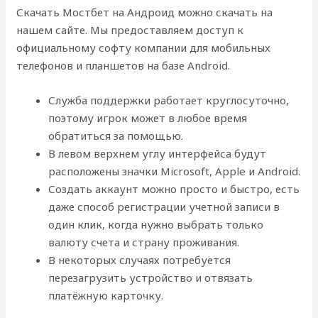
Скачать Мостбет на Андроид можно скачать на
нашем сайте. Мы предоставляем доступ к
официальному софту компании для мобильных
телефонов и планшетов на базе Android.
Служба поддержки работает круглосуточно,
поэтому игрок может в любое время
обратиться за помощью.
В левом верхнем углу интерфейса будут
расположены значки Microsoft, Apple и Android.
Создать аккаунт можно просто и быстро, есть
даже способ регистрации учетной записи в
один клик, когда нужно выбрать только
валюту счета и страну проживания.
В некоторых случаях потребуется
перезагрузить устройство и отвязать
платёжную карточку.