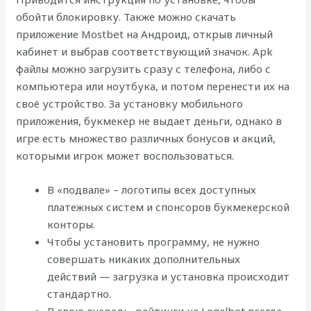
обойти блокировку. Также можно скачать
приложение Mostbet на Андроид, открыв личный
кабинет и выбрав соответствующий значок. Apk
файлы можно загрузить сразу с телефона, либо с
компьютера или ноутбука, и потом перенести их на
своё устройство. За установку мобильного
приложения, букмекер не выдает деньги, однако в
игре есть множество различных бонусов и акций,
которыми игрок может воспользоваться.
В «подвале» – логотипы всех доступных
платежных систем и спонсоров букмекерской
конторы.
Чтобы установить программу, не нужно
совершать никаких дополнительных
действий — загрузка и установка происходит
стандартно.
В свою очередь, рейтинги на Legalbet всегда