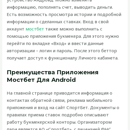
информацию, пополнять счет, выводить деньги.
Есть возможность просмотра истории и подробной
информации о сделанных ставках. Вход в свой
аккаунт
мостбет
также можно выполнить с
помощью приложения букмекера. Для этого нужно
перейти по вкладке «Вход» и ввести данные
авторизации – логин и пароль. После этого беттор
получает доступ к функционалу Личного кабинета.
Преимущества Приложения
Мостбет Для Android
На главной странице приводится информация о
контактах обратной связи, реклама мобильного
приложения и вход на сайт СпортБет. Документы о
правилах приема ставок подробно описывают
работу букмекерской конторы. Организатором
пари является АО «Спортбет», с лицензией ФНС