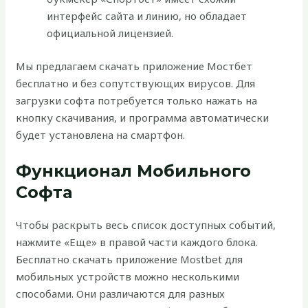
интерфейс сайта и линию, но обладает
официальной лицензией.
Мы предлагаем скачать приложение Мостбет
бесплатно и без сопутствующих вирусов. Для
загрузки софта потребуется только нажать на
кнопку скачивания, и программа автоматически
будет установлена на смартфон.
Функционал Мобильного
Софта
Чтобы раскрыть весь список доступных событий,
нажмите «Еще» в правой части каждого блока.
Бесплатно скачать приложение Mostbet для
мобильных устройств можно несколькими
способами. Они различаются для разных