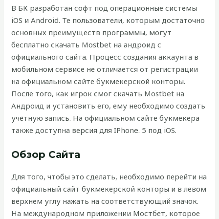
В БК разработан софт под операционные системы
iOS и Android. Те пользователи, которым достаточно
основных преимуществ программы, могут
бесплатно скачать Mostbet на андроид с
официального сайта. Процесс создания аккаунта в
мобильном сервисе не отличается от регистрации
на официальном сайте букмекерской конторы.
После того, как игрок смог скачать Mostbet на
Андроид и установить его, ему необходимо создать
учётную запись. На официальном сайте букмекера
также доступна версия для IPhone. 5 под iOS.
Обзор Сайта
Для того, чтобы это сделать, необходимо перейти на
официальный сайт букмекерской конторы и в левом
верхнем углу нажать на соответствующий значок.
На международном приложении Мостбет, которое