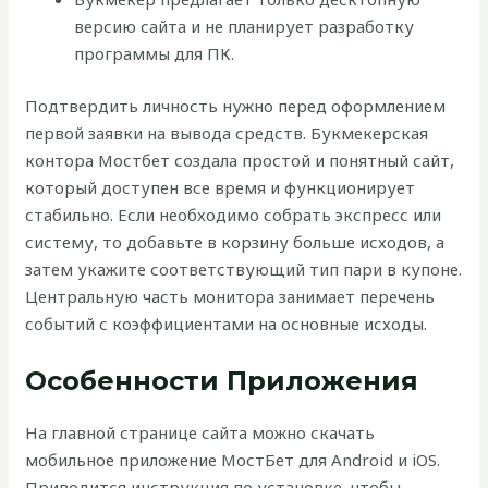
версию сайта и не планирует разработку
программы для ПК.
Подтвердить личность нужно перед оформлением
первой заявки на вывода средств. Букмекерская
контора Мостбет создала простой и понятный сайт,
который доступен все время и функционирует
стабильно. Если необходимо собрать экспресс или
систему, то добавьте в корзину больше исходов, а
затем укажите соответствующий тип пари в купоне.
Центральную часть монитора занимает перечень
событий с коэффициентами на основные исходы.
Особенности Приложения
На главной странице сайта можно скачать
мобильное приложение МостБет для Android и iOS.
Приводится инструкция по установке, чтобы