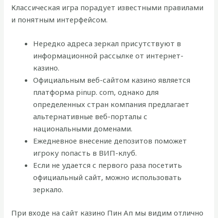
Классическая игра порадует известными правилами
и понятным интерфейсом.
Нередко адреса зеркал присутствуют в
информационной рассылке от интернет-
казино.
Официальным веб-сайтом казино является
платформа pinup. com, однако для
определенных стран компания предлагает
альтернативные веб-порталы с
национальными доменами.
Ежедневное внесение депозитов поможет
игроку попасть в ВИП-клуб.
Если не удается с первого раза посетить
официальный сайт, можно использовать
зеркало.
При входе на сайт казино Пин Ап мы видим отлично