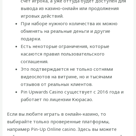
счет игрока, а уже оттуда будет доступен для
вывода из казино-онлайн или продолжения
игровых действий.
При наборе нужного количества их можно
обменять на реальные деньги и другие
подарки.
Есть некоторые ограничения, которые
касаются правил пользовательского
соглашения.
Это подтверждается не только сотнями
видеослотов на витрине, но и тысячами
отзывов от реальных клиентов.
Pin Upwards Casino существует с 2016 года и
работает по лицензии Кюрасао.
Если вы любите играть в онлайн-казино, то
выбирайте только проверенные платформы,
например Pin-Up Online casino. Здесь вы можете