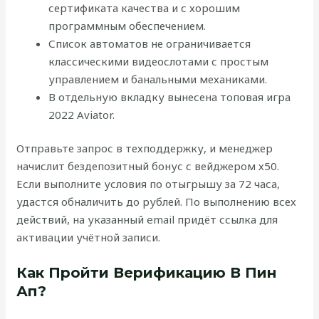
сертификата качества и с хорошим
программным обеспечением.
Список автоматов не ограничивается
классическими видеослотами с простым
управлением и банальными механиками.
В отдельную вкладку вынесена топовая игра
2022 Aviator.
Отправьте запрос в техподдержку, и менеджер
начислит бездепозитный бонус с вейджером х50.
Если выполните условия по отыгрышу за 72 часа,
удастся обналичить до рублей. По выполнению всех
действий, на указанный email придёт ссылка для
активации учётной записи.
Как Пройти Верификацию В Пин
Ап?