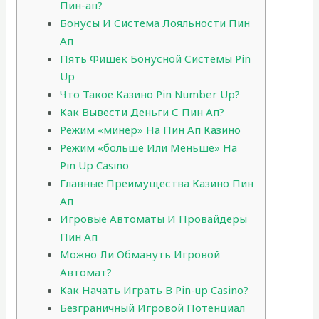
Пин-ап?
Бонусы И Система Лояльности Пин
Ап
Пять Фишек Бонусной Системы Pin
Up
Что Такое Казино Pin Number Up?
Как Вывести Деньги С Пин Ап?
Режим «минёр» На Пин Ап Казино
Режим «больше Или Меньше» На
Pin Up Casino
Главные Преимущества Казино Пин
Ап
Игровые Автоматы И Провайдеры
Пин Ап
Можно Ли Обмануть Игровой
Автомат?
Как Начать Играть В Pin-up Casino?
Безграничный Игровой Потенциал