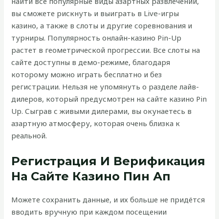
найти все популярные виды азартных развлечений,
вы сможете рискнуть и выиграть в Live-игры
казино, а также в слоты и другие соревнования и
турниры. Популярность онлайн-казино Pin-Up
растет в геометрической прогрессии. Все слоты на
сайте доступны в демо-режиме, благодаря
которому можно играть бесплатно и без
регистрации. Нельзя не упомянуть о разделе лайв-
дилеров, который предусмотрен на сайте казино Pin
Up. Сыграв с живыми дилерами, вы окунаетесь в
азартную атмосферу, которая очень близка к
реальной.
Регистрация И Верификация
На Сайте Казино Пин Ап
Можете сохранить данные, и их больше не придётся
вводить вручную при каждом посещении