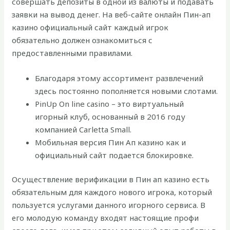
совершать депозиты в одной из валюты и подавать
заявки на вывод денег. На веб-сайте онлайн Пин-ап
казино официальный сайт каждый игрок
обязательно должен ознакомиться с
предоставленными правилами.
Благодаря этому ассортимент развлечений
здесь постоянно пополняется новыми слотами.
PinUp On line casino – это виртуальный
игорный клуб, основанный в 2016 году
компанией Carletta Small.
Мобильная версия Пин Ап казино как и
официальный сайт подается блокировке.
Осуществление верификации в Пин ап казино есть
обязательным для каждого нового игрока, который
пользуется услугами данного игорного сервиса. В
его молодую команду входят настоящие профи