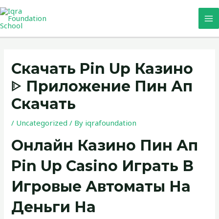
Skip
MA
to
M
content
Post
navigation
Скачать Pin Up Казино
ᐈ Приложение Пин Ап
Скачать
/
Uncategorized
/ By
iqrafoundation
Онлайн Казино Пин Ап
Pin Up Casino Играть В
Игровые Автоматы На
Деньги На