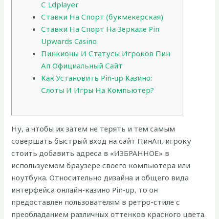
С Ldplayer
Ставки На Спорт (букмекерская)
Ставки На Спорт На Зеркале Pin
Upwards Casino
Пинкионы И Статусы Игроков Пин
Ап Официальный Сайт
Как Установить Pin-up Казино:
Слоты И Игры На Компьютер?
Ну, а чтобы их затем не терять и тем самым
совершать быстрый вход на сайт ПинАп, игроку
стоить добавить адреса в «ИЗБРАННОЕ» в
используемом браузере своего компьютера или
ноутбука. Относительно дизайна и общего вида
интерфейса онлайн-казино Pin-up, то он
предоставлен пользователям в ретро-стиле с
преобладанием различных оттенков красного цвета.