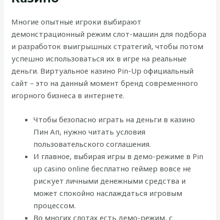
Многие опытные игроки выбирают
демонстрационный режим слот-машин для подбора
и разработок выигрышных стратегий, чтобы потом
успешно использоваться их в игре на реальные
деньги. Виртуальное казино Pin-Up официальный
сайт – это на данный момент бренд современного
игорного бизнеса в интернете.
Чтобы безопасно играть на деньги в казино
Пин Ап, нужно читать условия
пользовательского соглашения.
И главное, выбирая игры в демо-режиме в Pin
up casino online бесплатно геймер вовсе не
рискует личными денежными средства и
может спокойно наслаждаться игровым
процессом.
Во многих слотах есть демо-режим, с