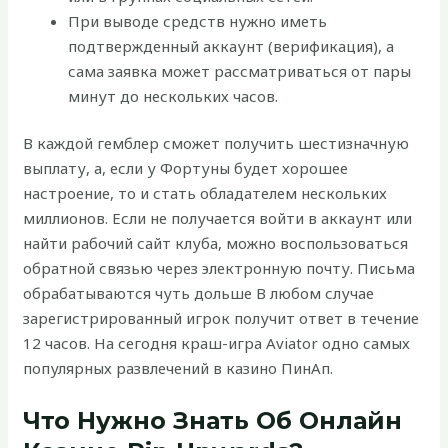
При выводе средств нужно иметь
подтвержденный аккаунт (верификация), а
сама заявка может рассматриваться от пары
минут до нескольких часов.
В каждой гемблер сможет получить шестизначную
выплату, а, если у Фортуны будет хорошее
настроение, то и стать обладателем нескольких
миллионов. Если не получается войти в аккаунт или
найти рабочий сайт клуба, можно воспользоваться
обратной связью через электронную почту. Письма
обрабатываются чуть дольше В любом случае
зарегистрированный игрок получит ответ в течение
12 часов. На сегодня краш-игра Aviator одно самых
популярных развлечений в казино ПинАп.
Что Нужно Знать Об Онлайн