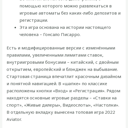
помощью которого можно развлекаться в
игровые автоматы без каких-либо депозитов и
регистрации.
Эта игра основана на истории настоящего
человека – Гонсало Писарро.
Есть и модифицированные версии с изменёнными
правилами, увеличенными лимитами ставок,
внутриигровыми бонусами – китайский, с двойным
открытием, европейский и блэкджек на выбывание.
Стартовая страница впечатлит красочным дизайном
и понятной навигацией. В «шапке» по классике
расположены кнопки «Вход» и «Регистрация». Рядом
находятся основные игровые разделы – «Ставки на
спорт», «Живые дилеры», Видеослоты», «Настолки».
В отдельную вкладку вынесена топовая игра 2022
Aviator.