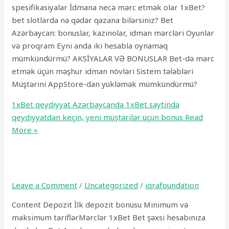
spesifikasiyalar İdmana necə mərc etmək olar 1xBet?
bet slotlarda nə qədər qazana bilərsiniz? Bet
Azərbaycan: bonuslar, kazinolar, idman mərcləri Oyunlar
və proqram Eyni anda iki hesabla oynamaq
mümkündürmü? AKSİYALAR VƏ BONUSLAR Bet-də mərc
etmək üçün məşhur idman növləri Sistem tələbləri
Müştərini AppStore-dan yükləmək mümkündürmü?
1xBet qeydiyyat Azərbaycanda 1xBet saytında
qeydiyyatdan keçin, yeni müştərilər üçün bonus
Read
More »
Leave a Comment
/
Uncategorized
/
iqrafoundation
Content Depozit İlk depozit bonusu Minimum və
maksimum tariflərMərclər 1xBet Bet şəxsi hesabınıza