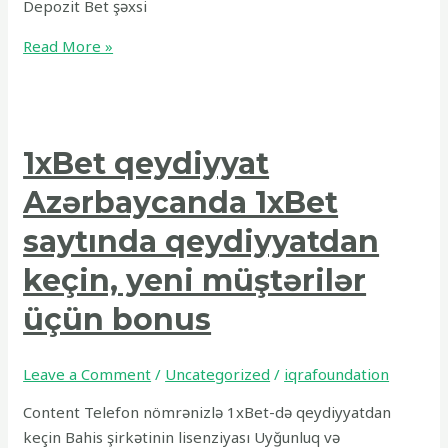
Depozit Bet şəxsi
Read More »
1xBet qeydiyyat
Azərbaycanda 1xBet
saytında qeydiyyatdan
keçin, yeni müştərilər
üçün bonus
Leave a Comment
/
Uncategorized
/
iqrafoundation
Content Telefon nömrənizlə 1xBet-də qeydiyyatdan
keçin Bahis şirkətinin lisenziyası Uyğunluq və