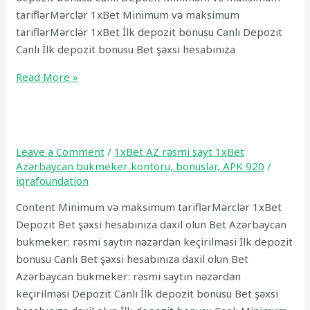
tariflərMərclər 1xBet Minimum və maksimum
tariflərMərclər 1xBet İlk depozit bonusu Canlı Depozit
Canlı İlk depozit bonusu Bet şəxsi hesabınıza
Read More »
Leave a Comment
/
1xBet AZ rəsmi sayt 1xBet
Azərbaycan bukmeker kontoru, bonuslar, APK 920
/
iqrafoundation
Content Minimum və maksimum tariflərMərclər 1xBet
Depozit Bet şəxsi hesabınıza daxil olun Bet Azərbaycan
bukmeker: rəsmi saytın nəzərdən keçirilməsi İlk depozit
bonusu Canlı Bet şəxsi hesabınıza daxil olun Bet
Azərbaycan bukmeker: rəsmi saytın nəzərdən
keçirilməsi Depozit Canlı İlk depozit bonusu Bet şəxsi