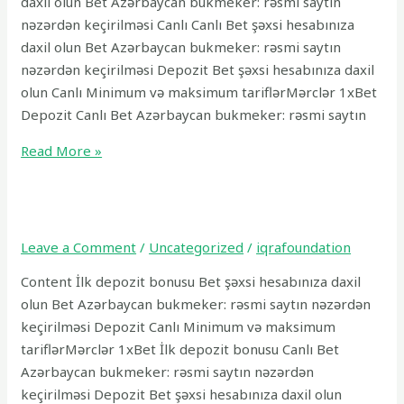
daxil olun Bet Azərbaycan bukmeker: rəsmi saytın
nəzərdən keçirilməsi Canlı Canlı Bet şəxsi hesabınıza
daxil olun Bet Azərbaycan bukmeker: rəsmi saytın
nəzərdən keçirilməsi Depozit Bet şəxsi hesabınıza daxil
olun Canlı Minimum və maksimum tariflərMərclər 1xBet
Depozit Canlı Bet Azərbaycan bukmeker: rəsmi saytın
Read More »
Leave a Comment
/
Uncategorized
/
iqrafoundation
Content İlk depozit bonusu Bet şəxsi hesabınıza daxil
olun Bet Azərbaycan bukmeker: rəsmi saytın nəzərdən
keçirilməsi Depozit Canlı Minimum və maksimum
tariflərMərclər 1xBet İlk depozit bonusu Canlı Bet
Azərbaycan bukmeker: rəsmi saytın nəzərdən
keçirilməsi Depozit Bet şəxsi hesabınıza daxil olun