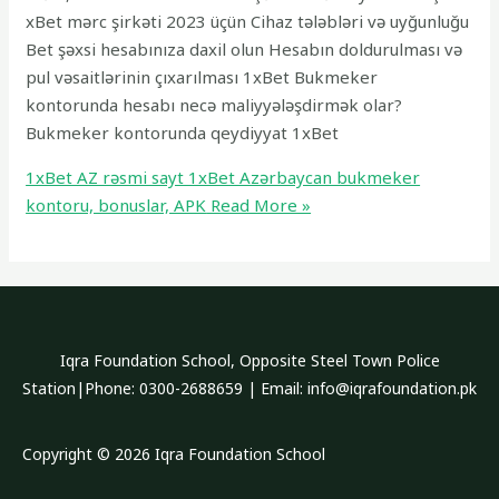
xBet mərc şirkəti 2023 üçün Cihaz tələbləri və uyğunluğu
Bet şəxsi hesabınıza daxil olun Hesabın doldurulması və
pul vəsaitlərinin çıxarılması 1xBet Bukmeker
kontorunda hesabı necə maliyyələşdirmək olar?
Bukmeker kontorunda qeydiyyat 1xBet
1xBet AZ rəsmi sayt 1xBet Azərbaycan bukmeker
kontoru, bonuslar, APK
Read More »
Iqra Foundation School, Opposite Steel Town Police
Station|Phone: 0300-2688659 | Email: info@iqrafoundation.pk
Copyright © 2026 Iqra Foundation School