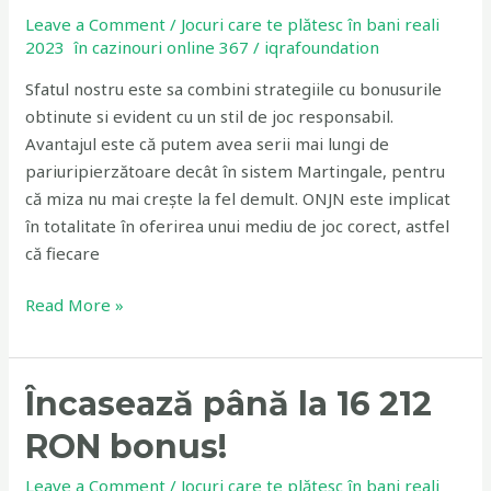
cel
Leave a Comment
/
Jocuri care te plătesc în bani reali
mai
2023 ️ în cazinouri online 367
/
iqrafoundation
bun
Sfatul nostru este sa combini strategiile cu bonusurile
cazinou
obtinute si evident cu un stil de joc responsabil.
online
Avantajul este că putem avea serii mai lungi de
din
pariuripierzătoare decât în sistem Martingale, pentru
România
că miza nu mai crește la fel demult. ONJN este implicat
în totalitate în oferirea unui mediu de joc corect, astfel
că fiecare
Read More »
Încasează
Încasează până la 16 212
până
RON bonus!
la
16
Leave a Comment
/
Jocuri care te plătesc în bani reali