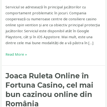
Serviciul se adresează în principal jucătorilor cu
comportament problematic în jocuri. Compania
cooperează cu numeroase centre de consiliere casino
online spin vention și are ca obiectiv principal protecția
jucătorilor. Serviciul este disponibil atât în ​​Google
Playstore, cât și în iOS Appstore. Mai mult, este una
dintre cele mai bune modalități de a vă păstra în […]
Read More »
Joaca
Joaca Ruleta Online în
Ruleta
Fortuna Casino, cel mai
Online
în
bun cazinou online din
Fortuna
România
Casino,