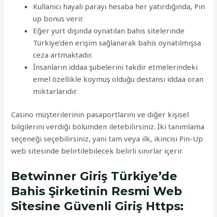
Kullanıcı hayali parayı hesaba her yatırdığında, Pin
up bonus verir.
Eğer yurt dışında oynatılan bahis sitelerinde
Türkiye’den erişim sağlanarak bahis oynatılmışsa
ceza artmaktadır.
İnsanların iddaa şubelerini takdir etmelerindeki
emel özellikle koymuş olduğu destansı iddaa oran
miktarlarıdır.
Casino müşterilerinin pasaportlarını ve diğer kişisel
bilgilerini verdiği bölümden iletebilirsiniz. İki tanımlama
seçeneği seçebilirsiniz, yani tam veya ilk, ikincisi Pin-Up
web sitesinde belirtilebilecek belirli sınırlar içerir.
Betwinner Giriş Türkiye’de
Bahis Şirketinin Resmi Web
Sitesine Güvenli Giriş Https: