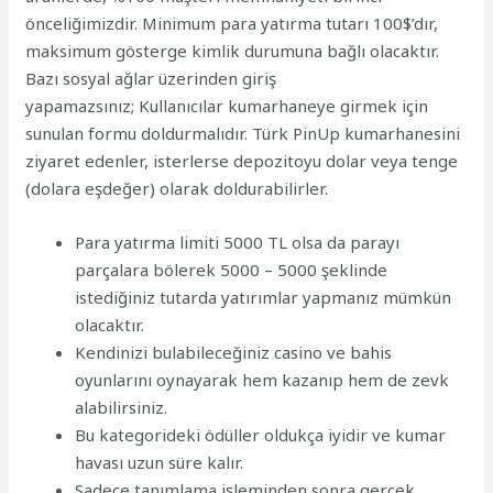
önceliğimizdir. Minimum para yatırma tutarı 100$’dır,
maksimum gösterge kimlik durumuna bağlı olacaktır.
Bazı sosyal ağlar üzerinden giriş
yapamazsınız; Kullanıcılar kumarhaneye girmek için
sunulan formu doldurmalıdır. Türk PinUp kumarhanesini
ziyaret edenler, isterlerse depozitoyu dolar veya tenge
(dolara eşdeğer) olarak doldurabilirler.
Para yatırma limiti 5000 TL olsa da parayı
parçalara bölerek 5000 – 5000 şeklinde
istediğiniz tutarda yatırımlar yapmanız mümkün
olacaktır.
Kendinizi bulabileceğiniz casino ve bahis
oyunlarını oynayarak hem kazanıp hem de zevk
alabilirsiniz.
Bu kategorideki ödüller oldukça iyidir ve kumar
havası uzun süre kalır.
Sadece tanımlama işleminden sonra gerçek