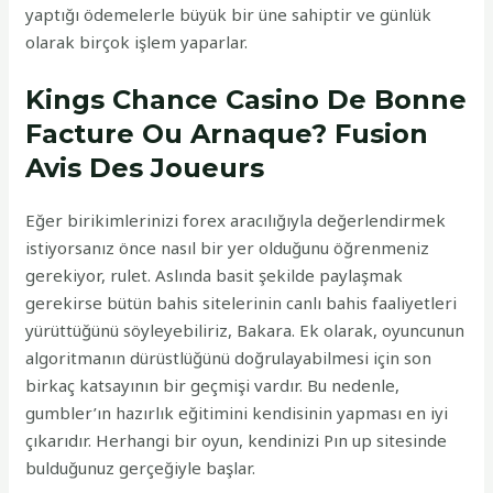
yaptığı ödemelerle büyük bir üne sahiptir ve günlük
olarak birçok işlem yaparlar.
Kings Chance Casino De Bonne
Facture Ou Arnaque? Fusion
Avis Des Joueurs
Eğer birikimlerinizi forex aracılığıyla değerlendirmek
istiyorsanız önce nasıl bir yer olduğunu öğrenmeniz
gerekiyor, rulet. Aslında basit şekilde paylaşmak
gerekirse bütün bahis sitelerinin canlı bahis faaliyetleri
yürüttüğünü söyleyebiliriz, Bakara. Ek olarak, oyuncunun
algoritmanın dürüstlüğünü doğrulayabilmesi için son
birkaç katsayının bir geçmişi vardır. Bu nedenle,
gumbler’ın hazırlık eğitimini kendisinin yapması en iyi
çıkarıdır. Herhangi bir oyun, kendinizi Pın up sitesinde
bulduğunuz gerçeğiyle başlar.