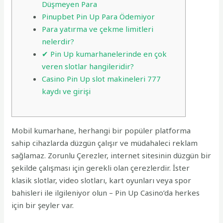
Düşmeyen Para
Pinupbet Pin Up Para Ödemiyor
Para yatırma ve çekme limitleri
nelerdir?
✔ Pin Up kumarhanelerinde en çok
veren slotlar hangileridir?
Casino Pin Up slot makineleri 777
kaydı ve girişi
Mobil kumarhane, herhangi bir popüler platforma
sahip cihazlarda düzgün çalışır ve müdahaleci reklam
sağlamaz. Zorunlu Çerezler, internet sitesinin düzgün bir
şekilde çalışması için gerekli olan çerezlerdir. İster
klasik slotlar, video slotları, kart oyunları veya spor
bahisleri ile ilgileniyor olun – Pin Up Casino’da herkes
için bir şeyler var.