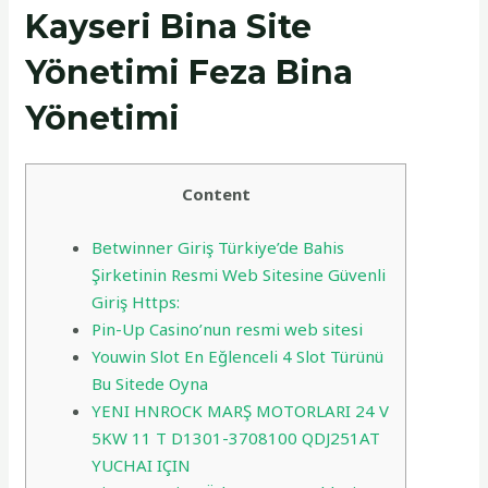
Kayseri Bina Site
Yönetimi Feza Bina
Yönetimi
Content
Betwinner Giriş Türkiye’de Bahis
Şirketinin Resmi Web Sitesine Güvenli
Giriş Https:
Pin-Up Casino’nun resmi web sitesi
Youwin Slot En Eğlenceli 4 Slot Türünü
Bu Sitede Oyna
YENI HNROCK MARŞ MOTORLARI 24 V
5KW 11 T D1301-3708100 QDJ251AT
YUCHAI IÇIN