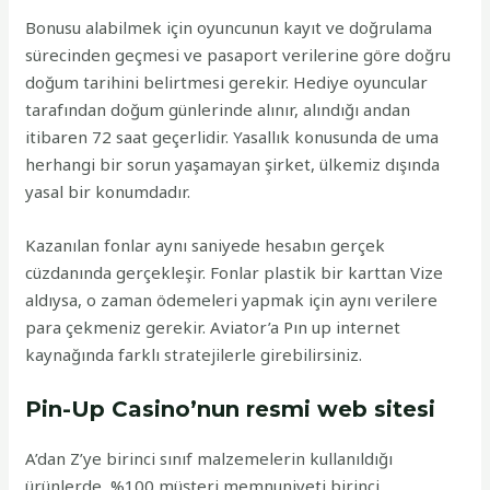
Bonusu alabilmek için oyuncunun kayıt ve doğrulama
sürecinden geçmesi ve pasaport verilerine göre doğru
doğum tarihini belirtmesi gerekir. Hediye oyuncular
tarafından doğum günlerinde alınır, alındığı andan
itibaren 72 saat geçerlidir. Yasallık konusunda de uma
herhangi bir sorun yaşamayan şirket, ülkemiz dışında
yasal bir konumdadır.
Kazanılan fonlar aynı saniyede hesabın gerçek
cüzdanında gerçekleşir. Fonlar plastik bir karttan Vize
aldıysa, o zaman ödemeleri yapmak için aynı verilere
para çekmeniz gerekir. Aviator’a Pın up internet
kaynağında farklı stratejilerle girebilirsiniz.
Pin-Up Casino’nun resmi web sitesi
A’dan Z’ye birinci sınıf malzemelerin kullanıldığı
ürünlerde, %100 müşteri memnuniyeti birinci