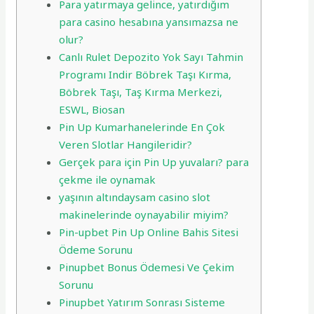
Para yatırmaya gelince, yatırdığım
para casino hesabına yansımazsa ne
olur?
Canlı Rulet Depozito Yok Sayı Tahmin
Programı Indir Böbrek Taşı Kırma,
Böbrek Taşı, Taş Kırma Merkezi,
ESWL, Biosan
Pin Up Kumarhanelerinde En Çok
Veren Slotlar Hangileridir?
Gerçek para için Pin Up yuvaları? para
çekme ile oynamak
yaşının altındaysam casino slot
makinelerinde oynayabilir miyim?
Pin-upbet Pin Up Online Bahis Sitesi
Ödeme Sorunu
Pinupbet Bonus Ödemesi Ve Çekim
Sorunu
Pinupbet Yatırım Sonrası Sisteme