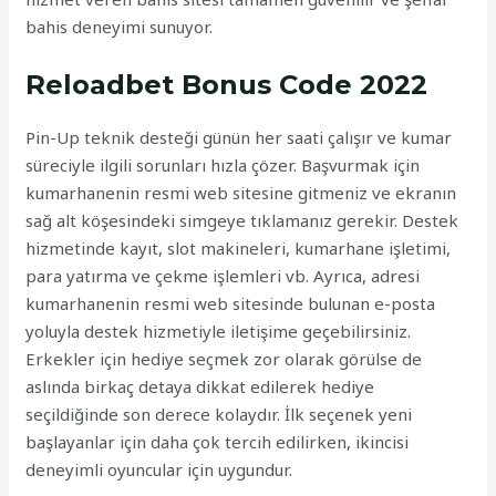
bahis deneyimi sunuyor.
Reloadbet Bonus Code 2022
Pin-Up teknik desteği günün her saati çalışır ve kumar
süreciyle ilgili sorunları hızla çözer. Başvurmak için
kumarhanenin resmi web sitesine gitmeniz ve ekranın
sağ alt köşesindeki simgeye tıklamanız gerekir. Destek
hizmetinde kayıt, slot makineleri, kumarhane işletimi,
para yatırma ve çekme işlemleri vb. Ayrıca, adresi
kumarhanenin resmi web sitesinde bulunan e-posta
yoluyla destek hizmetiyle iletişime geçebilirsiniz.
Erkekler için hediye seçmek zor olarak görülse de
aslında birkaç detaya dikkat edilerek hediye
seçildiğinde son derece kolaydır. İlk seçenek yeni
başlayanlar için daha çok tercih edilirken, ikincisi
deneyimli oyuncular için uygundur.