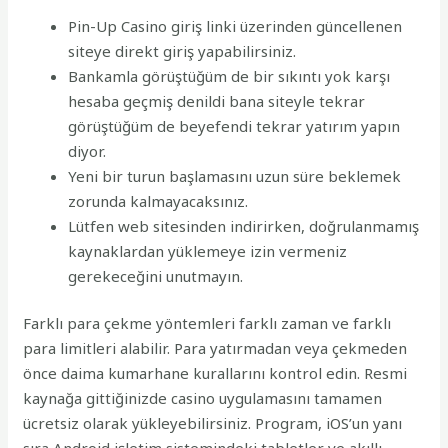
Pin-Up Casino giriş linki üzerinden güncellenen
siteye direkt giriş yapabilirsiniz.
Bankamla görüştüğüm de bir sıkıntı yok karşı
hesaba geçmiş denildi bana siteyle tekrar
görüştüğüm de beyefendi tekrar yatırım yapın
diyor.
Yeni bir turun başlamasını uzun süre beklemek
zorunda kalmayacaksınız.
Lütfen web sitesinden indirirken, doğrulanmamış
kaynaklardan yüklemeye izin vermeniz
gerekeceğini unutmayın.
Farklı para çekme yöntemleri farklı zaman ve farklı
para limitleri alabilir. Para yatırmadan veya çekmeden
önce daima kumarhane kurallarını kontrol edin. Resmi
kaynağa gittiğinizde casino uygulamasını tamamen
ücretsiz olarak yükleyebilirsiniz. Program, iOS’un yanı