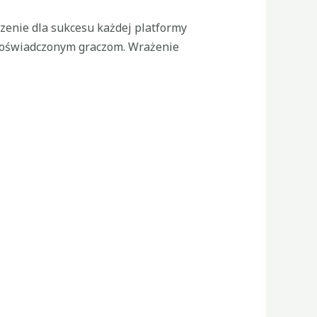
czenie dla sukcesu każdej platformy
j doświadczonym graczom. Wrażenie