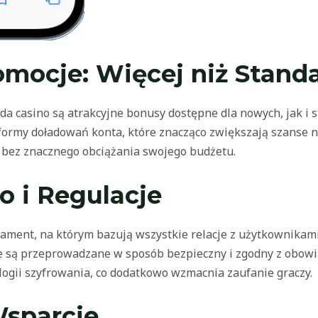
romocje: Więcej niż Stand
a casino są atrakcyjne bonusy dostępne dla nowych, jak i 
formy doładowań konta, które znacząco zwiększają szanse n
 bez znacznego obciążania swojego budżetu.
 i Regulacje
ament, na którym bazują wszystkie relacje z użytkownikami.
je są przeprowadzane w sposób bezpieczny i zgodny z obowi
ogii szyfrowania, co dodatkowo wzmacnia zaufanie graczy.
Wsparcie