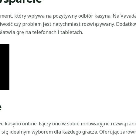
element, który wpływa na pozytywny odbiór kasyna. Na Vavad
iwość czy problem jest natychmiast rozwiązywany. Dodatkow
łatwia grę na telefonach i tabletach.
e
we kasyno online. Łączy ono w sobie innowacyjne rozwiązani
c się idealnym wyborem dla każdego gracza. Oferując zarówn