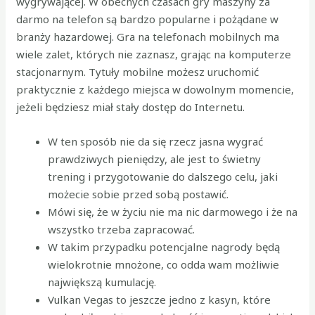
wygrywającej. W obecnych czasach gry maszyny za
darmo na telefon są bardzo popularne i pożądane w
branży hazardowej. Gra na telefonach mobilnych ma
wiele zalet, których nie zaznasz, grając na komputerze
stacjonarnym. Tytuły mobilne możesz uruchomić
praktycznie z każdego miejsca w dowolnym momencie,
jeżeli będziesz miał stały dostęp do Internetu.
W ten sposób nie da się rzecz jasna wygrać
prawdziwych pieniędzy, ale jest to świetny
trening i przygotowanie do dalszego celu, jaki
możecie sobie przed sobą postawić.
Mówi się, że w życiu nie ma nic darmowego i że na
wszystko trzeba zapracować.
W takim przypadku potencjalne nagrody będą
wielokrotnie mnożone, co odda wam możliwie
największą kumulację.
Vulkan Vegas to jeszcze jedno z kasyn, które