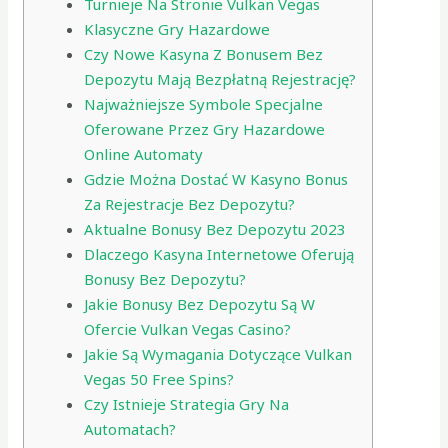
Turnieje Na Stronie Vulkan Vegas
Klasyczne Gry Hazardowe
Czy Nowe Kasyna Z Bonusem Bez
Depozytu Mają Bezpłatną Rejestrację?
Najważniejsze Symbole Specjalne
Oferowane Przez Gry Hazardowe
Online Automaty
Gdzie Można Dostać W Kasyno Bonus
Za Rejestracje Bez Depozytu?
Aktualne Bonusy Bez Depozytu 2023
Dlaczego Kasyna Internetowe Oferują
Bonusy Bez Depozytu?
Jakie Bonusy Bez Depozytu Są W
Ofercie Vulkan Vegas Casino?
Jakie Są Wymagania Dotyczące Vulkan
Vegas 50 Free Spins?
Czy Istnieje Strategia Gry Na
Automatach?