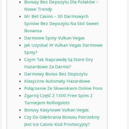
Bonusy Bez Depozytu Dla Polaków –
Nowe Trendy
Mr Bet Casino – 30 Darmowych
Spinów Bez Depozytu Na Slot Sweet
Bonanza
Darmowe Spiny Vulkan Vegas
Jak Uzyskać W Vulkan Vegas Darmowe
Spiny?
Czym Tak Naprawdę Są Stare Gry
Hazardowe Za Darmo?
Darmowy Bonus Bez Depozytu
Klasyczne Automaty Hazardowe
Połączenie Ze Słownikiem Online Pons
Zgarnij Część Z 1300 Free Spins Z
Turniejem Rollingslots
Bonusy Kasynowe Vulkan Vegas
Czy Do Odebrania Bonusu Potrzebny
Jest Ice Casino Kod Promocyjny?