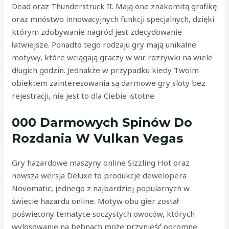
Dead oraz Thunderstruck II. Mają one znakomitą grafikę
oraz mnóstwo innowacyjnych funkcji specjalnych, dzięki
którym zdobywanie nagród jest zdecydowanie
łatwiejsze. Ponadto tego rodzaju gry mają unikalne
motywy, które wciągają graczy w wir rozrywki na wiele
długich godzin. Jednakże w przypadku kiedy Twoim
obiektem zainteresowania są darmowe gry sloty bez
rejestracji, nie jest to dla Ciebie istotne.
000 Darmowych Spinów Do
Rozdania W Vulkan Vegas
Gry hazardowe maszyny online Sizzling Hot oraz
nowsza wersja Deluxe to produkcje dewelopera
Novomatic, jednego z najbardziej popularnych w
świecie hazardu online. Motyw obu gier został
poświęcony tematyce soczystych owoców, których
wylosowanie na bębnach może przynieść ogromne