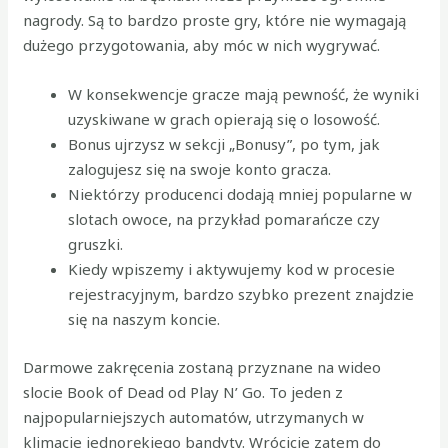
nagrody. Są to bardzo proste gry, które nie wymagają
dużego przygotowania, aby móc w nich wygrywać.
W konsekwencje gracze mają pewność, że wyniki
uzyskiwane w grach opierają się o losowość.
Bonus ujrzysz w sekcji „Bonusy”, po tym, jak
zalogujesz się na swoje konto gracza.
Niektórzy producenci dodają mniej popularne w
slotach owoce, na przykład pomarańcze czy
gruszki.
Kiedy wpiszemy i aktywujemy kod w procesie
rejestracyjnym, bardzo szybko prezent znajdzie
się na naszym koncie.
Darmowe zakręcenia zostaną przyznane na wideo
slocie Book of Dead od Play N’ Go. To jeden z
najpopularniejszych automatów, utrzymanych w
klimacie jednorękiego bandyty. Wrócicie zatem do