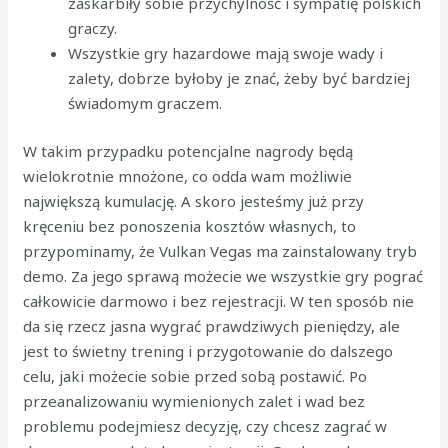
zaskarbiły sobie przychylność i sympatię polskich
graczy.
Wszystkie gry hazardowe mają swoje wady i
zalety, dobrze byłoby je znać, żeby być bardziej
świadomym graczem.
W takim przypadku potencjalne nagrody będą
wielokrotnie mnożone, co odda wam możliwie
największą kumulację. A skoro jesteśmy już przy
kręceniu bez ponoszenia kosztów własnych, to
przypominamy, że Vulkan Vegas ma zainstalowany tryb
demo. Za jego sprawą możecie we wszystkie gry pograć
całkowicie darmowo i bez rejestracji. W ten sposób nie
da się rzecz jasna wygrać prawdziwych pieniędzy, ale
jest to świetny trening i przygotowanie do dalszego
celu, jaki możecie sobie przed sobą postawić. Po
przeanalizowaniu wymienionych zalet i wad bez
problemu podejmiesz decyzję, czy chcesz zagrać w