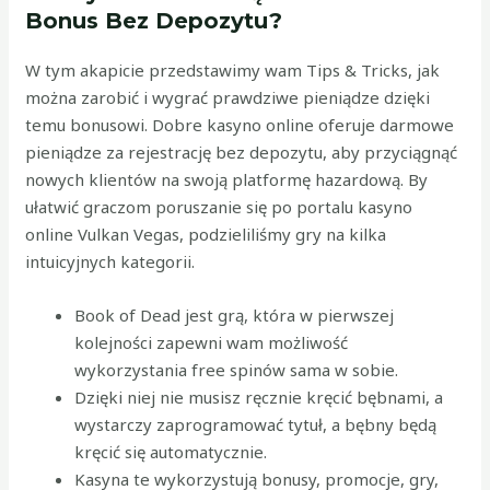
Bonus Bez Depozytu?
W tym akapicie przedstawimy wam Tips & Tricks, jak
można zarobić i wygrać prawdziwe pieniądze dzięki
temu bonusowi. Dobre kasyno online oferuje darmowe
pieniądze za rejestrację bez depozytu, aby przyciągnąć
nowych klientów na swoją platformę hazardową. By
ułatwić graczom poruszanie się po portalu kasyno
online Vulkan Vegas, podzieliliśmy gry na kilka
intuicyjnych kategorii.
Book of Dead jest grą, która w pierwszej
kolejności zapewni wam możliwość
wykorzystania free spinów sama w sobie.
Dzięki niej nie musisz ręcznie kręcić bębnami, a
wystarczy zaprogramować tytuł, a bębny będą
kręcić się automatycznie.
Kasyna te wykorzystują bonusy, promocje, gry,