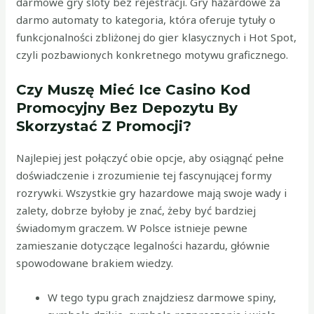
darmowe gry sloty bez rejestracji. Gry hazardowe za
darmo automaty to kategoria, która oferuje tytuły o
funkcjonalności zbliżonej do gier klasycznych i Hot Spot,
czyli pozbawionych konkretnego motywu graficznego.
Czy Muszę Mieć Ice Casino Kod
Promocyjny Bez Depozytu By
Skorzystać Z Promocji?
Najlepiej jest połączyć obie opcje, aby osiągnąć pełne
doświadczenie i zrozumienie tej fascynującej formy
rozrywki. Wszystkie gry hazardowe mają swoje wady i
zalety, dobrze byłoby je znać, żeby być bardziej
świadomym graczem. W Polsce istnieje pewne
zamieszanie dotyczące legalności hazardu, głównie
spowodowane brakiem wiedzy.
W tego typu grach znajdziesz darmowe spiny,