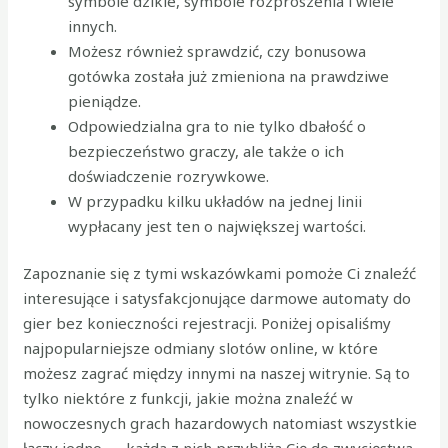
symbole dzikie, symbole rozproszenia i wiele
innych.
Możesz również sprawdzić, czy bonusowa
gotówka została już zmieniona na prawdziwe
pieniądze.
Odpowiedzialna gra to nie tylko dbałość o
bezpieczeństwo graczy, ale także o ich
doświadczenie rozrywkowe.
W przypadku kilku układów na jednej linii
wypłacany jest ten o największej wartości.
Zapoznanie się z tymi wskazówkami pomoże Ci znaleźć
interesujące i satysfakcjonujące darmowe automaty do
gier bez konieczności rejestracji. Poniżej opisaliśmy
najpopularniejsze odmiany slotów online, w które
możesz zagrać między innymi na naszej witrynie. Są to
tylko niektóre z funkcji, jakie można znaleźć w
nowoczesnych grach hazardowych natomiast wszystkie