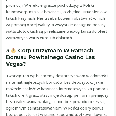
promocji. W efekcie gracze pochodzący z Polski
keineswegs muszą obawiać się o zbędne utrudnienia w
takich kasynach. Nie trzeba bowiem obstawiać w nich
za pomocą obcej waluty, a wszystkie dostępne bonusy
watts złotówkach są przeliczane według kursu do ofert
wyrażonych watts euro lub dolarach.
3
Corp Otrzymam W Ramach
Bonusu Powitalnego Casino Las
Vegas?
Tworząc ten wpis, chcemy dostarczyć wam wiadomości
na temat najlepszych bonusów bez depozytów, jakie
możecie znaleźć w kasynach internetowych. Za pomocą
takich ofert gracz otrzymuje dostęp perform pieniędzy
bez realizowania wpłaty, co nie bez powodu cieszy się
ogromnym zainteresowaniem. W końcu dobry bonus
bez depozytu jest w stanie zapewnić użytkownikowi za