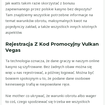
Jak watts takim razie skorzystać z bonusu
zapewnianego przez polskie kasyno bez depozytu?
Tam znajdziemy wszystkie potrzebne informacje na
temat warunków obrotu, maksymalnych kwot na
pojedynczy zakład, a także wszystkich innych istotnych
aspektów.
Rejestracja Z Kod Promocyjny Vulkan
Vegas
Ta technologia oznacza, że dane graczy w naszym online
kasyno są szyfrowane. Bez żadnych obaw można się
więc u nas rejestrować, a później logować. Można być
bowiem spokojnym u to, że podane dane osobowe
keineswegs trafią w niepowołane ręce.
Nie mother co ukrywać, że warunki obrotu albo wager
to coś, czego spodziewać się trzeba we wszystkich