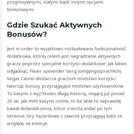
progresywnymi, stałymi bądź innymi opcjami
bonusowymi.
Gdzie Szukać Aktywnych
Bonusów?
Jest in order to wyjątkowo rozbudowana funkcjonalność
dodatkowa, której celem jest nagradzanie aktywnych
graczy poprzez specjalne korzyści dodatkowe. Jak łatwo
odgadnąć, Feuer speiender berg (umgangssprachlich)
Vegas Casino dostarcza graczom mnóstwo korzyści
tworząc bonusy przyciągające mnóstwo użytkowników.
To kasyno z wyj?tkowo długą historią, mającą już ponad
20 lat. Jak mhh kasyno online, to be able to naprawdę
kawał doświadczenia, które zresztą widać po tym
serwisie. Gry hazardowe z zawsze przyciągają ludzi ze
względu na emocje.