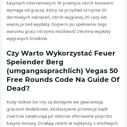
kasynach internetowych. W praktyce obrót bonusem
wymaga od gracza, który na przykład otrzyma 50
darmowych zakręceń, obrót wygranej 20 razy lub
więcej przed wypłatą. Dopiero po spełnieniu tego
warunku gracz otrzyma możliwość zlecenia wypłaty
wygranych środków.
Czy Warto Wykorzystać Feuer
Speiender Berg
(umgangssprachlich) Vegas 50
Free Rounds Code Na Guide Of
Dead?
Kody Vulkan Sin city są dostępne we gwarantują
graczom dodatkowe, ekskluzywne promocje bądź
znacznie zwiększają już obecnie oferowane poprzez
kasyno bonusy. Działają zatem w najlepszy z możliwych