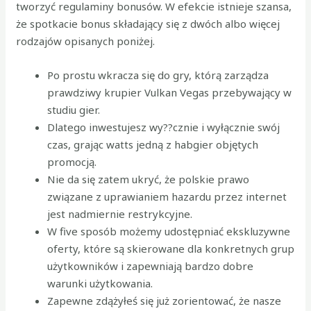
tworzyć regulaminy bonusów. W efekcie istnieje szansa,
że spotkacie bonus składający się z dwóch albo więcej
rodzajów opisanych poniżej.
Po prostu wkracza się do gry, którą zarządza
prawdziwy krupier Vulkan Vegas przebywający w
studiu gier.
Dlatego inwestujesz wy??cznie i wyłącznie swój
czas, grając watts jedną z habgier objętych
promocją.
Nie da się zatem ukryć, że polskie prawo
związane z uprawianiem hazardu przez internet
jest nadmiernie restrykcyjne.
W five sposób możemy udostępniać ekskluzywne
oferty, które są skierowane dla konkretnych grup
użytkowników i zapewniają bardzo dobre
warunki użytkowania.
Zapewne zdążyłeś się już zorientować, że nasze