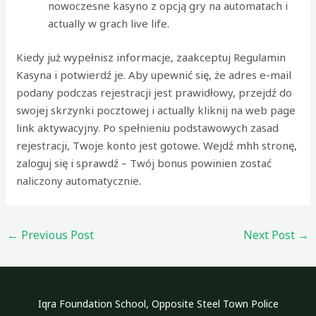
nowoczesne kasyno z opcją gry na automatach i
actually w grach live life.
Kiedy już wypełnisz informacje, zaakceptuj Regulamin
Kasyna i potwierdź je. Aby upewnić się, że adres e-mail
podany podczas rejestracji jest prawidłowy, przejdź do
swojej skrzynki pocztowej i actually kliknij na web page
link aktywacyjny. Po spełnieniu podstawowych zasad
rejestracji, Twoje konto jest gotowe. Wejdź mhh stronę,
zaloguj się i sprawdź – Twój bonus powinien zostać
naliczony automatycznie.
←
Previous Post
Next Post
→
Iqra Foundation School, Opposite Steel Town Police