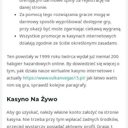
danej stronie.
Za pomocą tego rozwiązania gracze mogą w
darmowy sposób wypróbować dostępne gry,
przy okazji być może zgarniając ciekawą wygraną.
Wszystkie promocje w kasynach internetowych
działają zgodnie ze ściśle określonymi zasadami.
Ten powstały w 1999 roku twórca wydał już niemal 200
habgier hazardowych online. By dowiedzieć się więcej o
tym, yak działa nasze wirtualne kasyno internetowe i
actually
https://www.vulkanvegas15.pl/
jak łatwo watts
nim się gra, sprawdź kolejne paragrafy.
Kasyno Na Żywo
Aby go uzyskać, należy własne konto założyć na stronie
kasyna. Nie trzeba przy tym wpłacać żadnych środków,
przecież wystarczy posiadać aktywny profil. Grając t