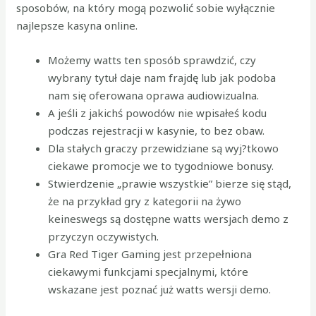
sposobów, na który mogą pozwolić sobie wyłącznie
najlepsze kasyna online.
Możemy watts ten sposób sprawdzić, czy
wybrany tytuł daje nam frajdę lub jak podoba
nam się oferowana oprawa audiowizualna.
A jeśli z jakichś powodów nie wpisałeś kodu
podczas rejestracji w kasynie, to bez obaw.
Dla stałych graczy przewidziane są wyj?tkowo
ciekawe promocje we to tygodniowe bonusy.
Stwierdzenie „prawie wszystkie” bierze się stąd,
że na przykład gry z kategorii na żywo
keineswegs są dostępne watts wersjach demo z
przyczyn oczywistych.
Gra Red Tiger Gaming jest przepełniona
ciekawymi funkcjami specjalnymi, które
wskazane jest poznać już watts wersji demo.