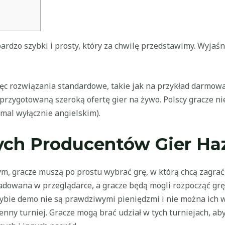
ardzo szybki i prosty, który za chwilę przedstawimy. Wyjaś
ęc rozwiązania standardowe, takie jak na przykład darmowa
przygotowaną szeroką ofertę gier na żywo. Polscy gracze ni
emal wyłącznie angielskim).
nych Producentów Gier H
, gracze muszą po prostu wybrać grę, w którą chcą zagrać, 
adowana w przeglądarce, a gracze będą mogli rozpocząć grę
ybie demo nie są prawdziwymi pieniędzmi i nie można ich w
enny turniej. Gracze mogą brać udział w tych turniejach, ab