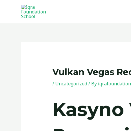
Skip
to
content
Post
navigation
Vulkan Vegas Rec
/
Uncategorized
/ By
iqrafoundation
Kasyno 