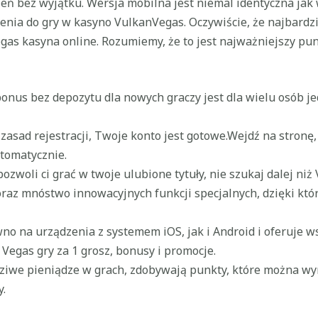
zeń bez wyjątku. Wersja mobilna jest niemal identyczna jak 
zenia do gry w kasyno VulkanVegas. Oczywiście, że najbard
egas kasyna online. Rozumiemy, że to jest najważniejszy pu
nus bez depozytu dla nowych graczy jest dla wielu osób je
asad rejestracji, Twoje konto jest gotowe.Wejdź na stronę,
tomatycznie.
 pozwoli ci grać w twoje ulubione tytuły, nie szukaj dalej niż
raz mnóstwo innowacyjnych funkcji specjalnych, dzięki kt
no na urządzenia z systemem iOS, jak i Android i oferuje w
egas gry za 1 grosz, bonusy i promocje.
ziwe pieniądze w grach, zdobywają punkty, które można w
.