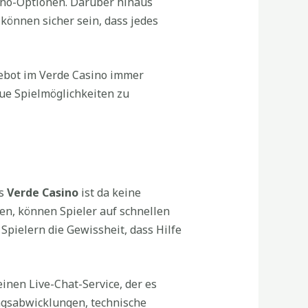
sino-Optionen. Darüber hinaus
 können sicher sein, dass jedes
gebot im Verde Casino immer
ue Spielmöglichkeiten zu
as
Verde Casino
ist da keine
en, können Spieler auf schnellen
Spielern die Gewissheit, dass Hilfe
inen Live-Chat-Service, der es
ungsabwicklungen, technische