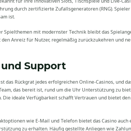
bekannt für ihre innovativen Slots, Tischspiele und Live-Ca
ührung durch zertifizierte Zufallsgeneratoren (RNG). Spieler
am ist.
er Spielthemen mit modernster Technik bleibt das Spielan
t den Anreiz für Nutzer, regelmäßig zurückzukehren und ne
 und Support
st das Rückgrat jedes erfolgreichen Online-Casinos, und d
am, das bereit ist, rund um die Uhr Unterstützung zu biet
 Die ideale Verfügbarkeit schafft Vertrauen und bietet den 
ktoptionen wie E-Mail und Telefon bietet das Casino auch e
erstützung zu erhalten. Häufig gestellte Anliegen wie Zahl