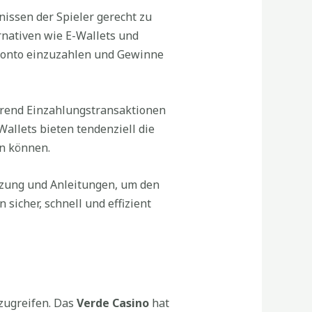
issen der Spieler gerecht zu
rnativen wie E-Wallets und
r Konto einzuzahlen und Gewinne
hrend Einzahlungstransaktionen
allets bieten tendenziell die
n können.
tzung und Anleitungen, um den
 sicher, schnell und effizient
 zugreifen. Das
Verde Casino
hat