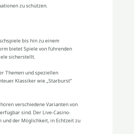
mationen zu schützen.
schspiele bis hin zu einem
form bietet Spiele von führenden
le sicherstellt.
 der Themen und speziellen
teuer. Klassiker wie „Starburst“
ehören verschiedene Varianten von
erfügbar sind. Der Live-Casino-
 und der Möglichkeit, in Echtzeit zu