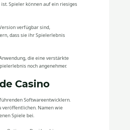
ist. Spieler können auf ein riesiges
Version verfügbar sind,
rn, dass sie ihr Spielerlebnis
nwendung, die eine verstärkte
pielerlebnis noch angenehmer.
rde Casino
 führenden Softwareentwicklern.
u veröffentlichen. Namen wie
enen Spiele bei.