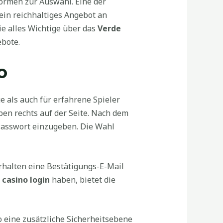
formen zur Auswahl. Eine der
ein reichhaltiges Angebot an
ie alles Wichtige über das
Verde
bote.
o
e als auch für erfahrene Spieler
ben rechts auf der Seite. Nach dem
Passwort einzugeben. Die Wahl
rhalten eine Bestätigungs-E-Mail
 casino login
haben, bietet die
o eine zusätzliche Sicherheitsebene