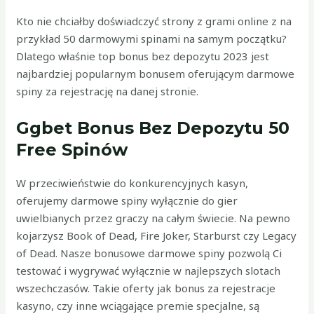
Kto nie chciałby doświadczyć strony z grami online z na
przykład 50 darmowymi spinami na samym początku?
Dlatego właśnie top bonus bez depozytu 2023 jest
najbardziej popularnym bonusem oferującym darmowe
spiny za rejestrację na danej stronie.
Ggbet Bonus Bez Depozytu 50
Free Spinów
W przeciwieństwie do konkurencyjnych kasyn,
oferujemy darmowe spiny wyłącznie do gier
uwielbianych przez graczy na całym świecie. Na pewno
kojarzysz Book of Dead, Fire Joker, Starburst czy Legacy
of Dead. Nasze bonusowe darmowe spiny pozwolą Ci
testować i wygrywać wyłącznie w najlepszych slotach
wszechczasów. Takie oferty jak bonus za rejestracje
kasyno, czy inne wciągające premie specjalne, są