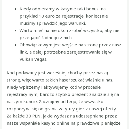
Kiedy odbieramy w kasynie taki bonus, na
przykład 10 euro za rejestrację, koniecznie
musimy sprawdzić jego warunki.
Warto mieć na nie oko i zrobić wszystko, aby nie
przegapić żadnego z nich.
Obowiązkowym jest wejście na stronę przez nasz
link, a dalej potrzebne zarejestrowanie się w
Vulkan Vegas.
Kod podawany jest wcześniej choćby przez naszą
stronę, więc warto takich haseł szukać właśnie u nas.
Kiedy wpiszemy i aktywujemy kod w procesie
rejestracyjnym, bardzo szybko prezent znajdzie się na
naszym koncie. Zacznijmy od tego, że wszystko
rozpoczyna się od grania w tytuły gier z naszej oferty.
Za każde 30 PLN, jakie wydasz na udostępniane przez
nasze wspaniałe kasyno online na prawdziwe pieniądze