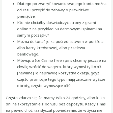
Dlatego po zweryfikowaniu swojego konta można
od razu przejść do zabawy o prawdziwe
pieniądze.
Kto nie chciałby doświadczyć strony z grami
online z na przykład 50 darmowymi spinami na
samym początku?
Można dokonać je za pośrednictwem e-portfela
albo karty kredytowej, albo przelewu
bankowego.
Mówiąc o Ice Casino free spins chcemy jeszcze na
chwilę wrócić do wagera, który wynosi tylko x3.
[newline]To naprawdę korzystna okazja, gdyż
często promocje tego typu mają znacznie wyższe
obroty, często wynoszące x30.
Często zdarza się, że mamy tylko 24 godziny, albo kilka
dni na skorzystanie z bonusu bez depozytu. Każdy z nas
na pewno choć raz słyszał powiedzenie, że w życiu nie