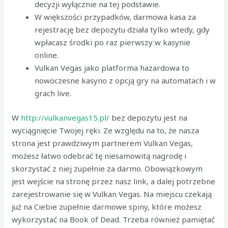
decyzji wyłącznie na tej podstawie.
W większości przypadków, darmowa kasa za
rejestrację bez depozytu działa tylko wtedy, gdy
wpłacasz środki po raz pierwszy w kasynie
online.
Vulkan Vegas jako platforma hazardowa to
nowoczesne kasyno z opcją gry na automatach i w
grach live.
W
http://vulkanvegas15.pl/
bez depozytu jest na
wyciągnięcie Twojej ręki. Ze względu na to, że nasza
strona jest prawdziwym partnerem Vulkan Vegas,
możesz łatwo odebrać tę niesamowitą nagrodę i
skorzystać z niej zupełnie za darmo. Obowiązkowym
jest wejście na stronę przez nasz link, a dalej potrzebne
zarejestrowanie się w Vulkan Vegas. Na miejscu czekają
już na Ciebie zupełnie darmowe spiny, które możesz
wykorzystać na Book of Dead. Trzeba również pamiętać