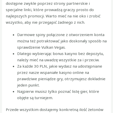
dostępne zwykle poprzez strony partnerskie i
specjalne linki, które prowadzą graczy prosto do
najlepszych promocji. Warto mieć na nie oko i zrobić
wszystko, aby nie przegapić żadnego z nich.
Darmowe spiny połączone z otworzeniem konta
można też potraktować jako doskonały sposób na
sprawdzenie Vulkan Vegas.
Dlatego wybierając bonus kasyno bez depozytu,
należy mieć na uwadzę wszystkie za i przeciw.
Za każde 30 PLN, jakie wydasz na udostępniane
przez nasze wspaniałe kasyno online na
prawdziwe pieniądze gry, otrzymujesz dokładnie
jeden punkt.
Najpierw musisz tylko poznać listę gier, które
objęte są turniejem.
Przede wszystkim dostajemy konkretną ilość żetonów