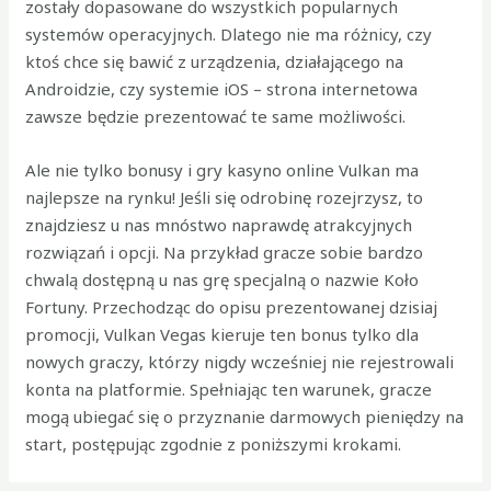
zostały dopasowane do wszystkich popularnych
systemów operacyjnych. Dlatego nie ma różnicy, czy
ktoś chce się bawić z urządzenia, działającego na
Androidzie, czy systemie iOS – strona internetowa
zawsze będzie prezentować te same możliwości.
Ale nie tylko bonusy i gry kasyno online Vulkan ma
najlepsze na rynku! Jeśli się odrobinę rozejrzysz, to
znajdziesz u nas mnóstwo naprawdę atrakcyjnych
rozwiązań i opcji. Na przykład gracze sobie bardzo
chwalą dostępną u nas grę specjalną o nazwie Koło
Fortuny. Przechodząc do opisu prezentowanej dzisiaj
promocji, Vulkan Vegas kieruje ten bonus tylko dla
nowych graczy, którzy nigdy wcześniej nie rejestrowali
konta na platformie. Spełniając ten warunek, gracze
mogą ubiegać się o przyznanie darmowych pieniędzy na
start, postępując zgodnie z poniższymi krokami.