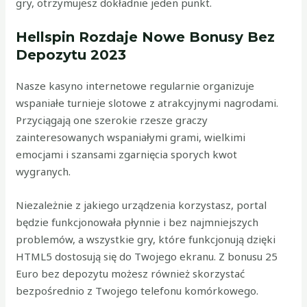
gry, otrzymujesz dokładnie jeden punkt.
Hellspin Rozdaje Nowe Bonusy Bez
Depozytu 2023
Nasze kasyno internetowe regularnie organizuje
wspaniałe turnieje slotowe z atrakcyjnymi nagrodami.
Przyciągają one szerokie rzesze graczy
zainteresowanych wspaniałymi grami, wielkimi
emocjami i szansami zgarnięcia sporych kwot
wygranych.
Niezależnie z jakiego urządzenia korzystasz, portal
będzie funkcjonowała płynnie i bez najmniejszych
problemów, a wszystkie gry, które funkcjonują dzięki
HTML5 dostosują się do Twojego ekranu. Z bonusu 25
Euro bez depozytu możesz również skorzystać
bezpośrednio z Twojego telefonu komórkowego.