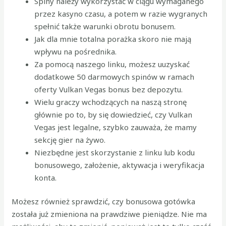
Spiny należy wykorzystać w ciągu wymaganego
przez kasyno czasu, a potem w razie wygranych
spełnić także warunki obrotu bonusem.
Jak dla mnie totalna porażka skoro nie mają
wpływu na pośrednika.
Za pomocą naszego linku, możesz uuzyskać
dodatkowe 50 darmowych spinów w ramach
oferty Vulkan Vegas bonus bez depozytu.
Wielu graczy wchodzących na naszą stronę
głównie po to, by się dowiedzieć, czy Vulkan
Vegas jest legalne, szybko zauważa, że mamy
sekcję gier na żywo.
Niezbędne jest skorzystanie z linku lub kodu
bonusowego, założenie, aktywacja i weryfikacja
konta.
Możesz również sprawdzić, czy bonusowa gotówka
została już zmieniona na prawdziwe pieniądze. Nie ma