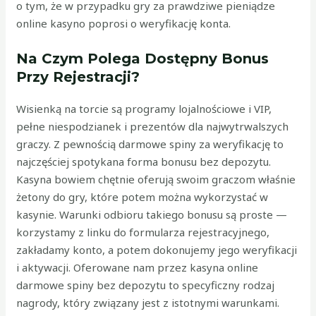
o tym, że w przypadku gry za prawdziwe pieniądze
online kasyno poprosi o weryfikację konta.
Na Czym Polega Dostępny Bonus
Przy Rejestracji?
Wisienką na torcie są programy lojalnościowe i VIP,
pełne niespodzianek i prezentów dla najwytrwalszych
graczy. Z pewnością darmowe spiny za weryfikację to
najczęściej spotykana forma bonusu bez depozytu.
Kasyna bowiem chętnie oferują swoim graczom właśnie
żetony do gry, które potem można wykorzystać w
kasynie. Warunki odbioru takiego bonusu są proste —
korzystamy z linku do formularza rejestracyjnego,
zakładamy konto, a potem dokonujemy jego weryfikacji
i aktywacji. Oferowane nam przez kasyna online
darmowe spiny bez depozytu to specyficzny rodzaj
nagrody, który związany jest z istotnymi warunkami.