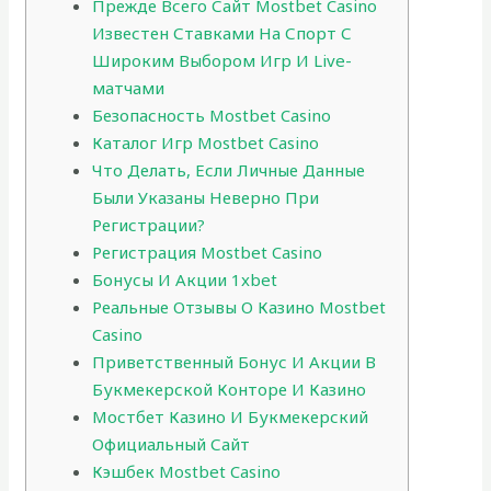
Прежде Всего Сайт Mostbet Casino
Известен Ставками На Спорт С
Широким Выбором Игр И Live-
матчами
Безопасность Mostbet Casino
Каталог Игр Mostbet Casino
Что Делать, Если Личные Данные
Были Указаны Неверно При
Регистрации?
Регистрация Mostbet Casino
Бонусы И Акции 1xbet
Реальные Отзывы О Казино Mostbet
Casino
Приветственный Бонус И Акции В
Букмекерской Конторе И Казино
Мостбет Казино И Букмекерский
Официальный Сайт
Кэшбек Mostbet Casino