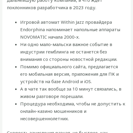
дальнейшую работу компании, и что ждет
поклонников разработчика в 2023 году.
Игровой автомат Within Jazz провайдера
Endorphina напоминает напольные аппараты
NOVOMATIC начала 2000-х.
Ни одно мало-мальски важное событие в
индустрии гемблинга не останется без
внимания со стороны новостной редакции.
Помимо официального сайта, предлагается
его мобильная версия, приложения для ПК и
устройств на базе Android и iOS.
А в чате так вообще за 10 минут связались, в
живом разговоре порешали.
Процедура необходима, чтобы не допустить к
онлайн-казино мошенников и
несовершеннолетних.
Скорость зачисления разная, но быстрее, как