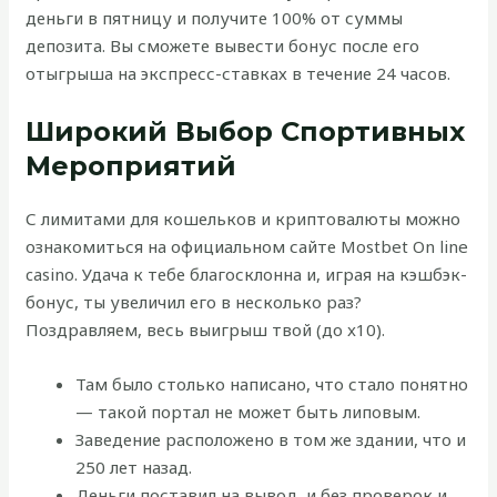
деньги в пятницу и получите 100% от суммы
депозита. Вы сможете вывести бонус после его
отыгрыша на экспресс-ставках в течение 24 часов.
Широкий Выбор Спортивных
Мероприятий
С лимитами для кошельков и криптовалюты можно
ознакомиться на официальном сайте Mostbet On line
casino. Удача к тебе благосклонна и, играя на кэшбэк-
бонус, ты увеличил его в несколько раз?
Поздравляем, весь выигрыш твой (до x10).
Там было столько написано, что стало понятно
— такой портал не может быть липовым.
Заведение расположено в том же здании, что и
250 лет назад.
Деньги поставил на вывод, и без проверок и