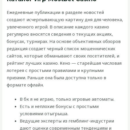
Ежедневные публикации в разделе новостей
создают исчерпывающую картину дня для человека,
увлеченного игрой. В описание каждого казино
регулярно вносятся сведения о текущих акциях,
бонусах, турнирах. На основе объективных обзоров
редакция создает черный список мошеннических
сайтов, которые обманывают своих посетителей, и
рейтинг лучших казино. Кено — старейшая числовая
лотерея с простыми правилами и крупными
призами. Раньше она была доступна только в
формате офлайн.
В бк я не играю, только игровые автоматы.
Есть и неплохие бонусы с простыми
условиями отыгрыша.
Ведущие эксперты из гемблинг-индустрии
дают оценки современным тенденциям и