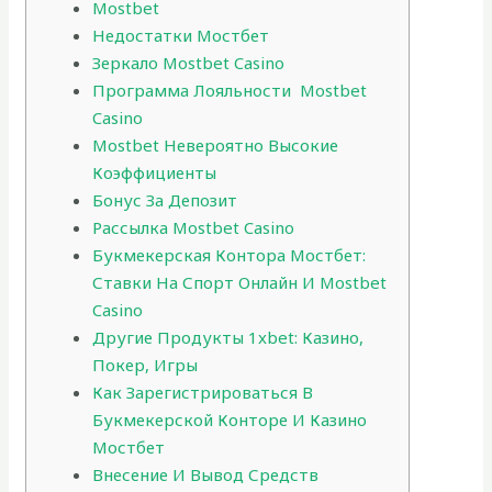
Mostbet
Недостатки Мостбет
Зеркало Mostbet Casino
Программа Лояльности Mostbet
Casino
Mostbet Невероятно Высокие
Коэффициенты
Бонус За Депозит
Рассылка Mostbet Casino
Букмекерская Контора Мостбет:
Ставки На Спорт Онлайн И Mostbet
Casino
Другие Продукты 1xbet: Казино,
Покер, Игры
Как Зарегистрироваться В
Букмекерской Конторе И Казино
Мостбет
Внесение И Вывод Средств