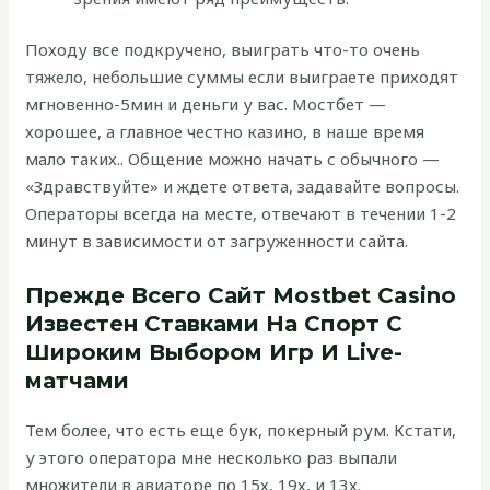
Походу все подкручено, выиграть что-то очень
тяжело, небольшие суммы если выиграете приходят
мгновенно-5мин и деньги у вас. Мостбет —
хорошее, а главное честно казино, в наше время
мало таких.. Общение можно начать с обычного —
«Здравствуйте» и ждете ответа, задавайте вопросы.
Операторы всегда на месте, отвечают в течении 1-2
минут в зависимости от загруженности сайта.
Прежде Всего Сайт Mostbet Casino
Известен Ставками На Спорт С
Широким Выбором Игр И Live-
матчами
Тем более, что есть еще бук, покерный рум. Кстати,
у этого оператора мне несколько раз выпали
множители в авиаторе по 15х, 19х, и 13х.