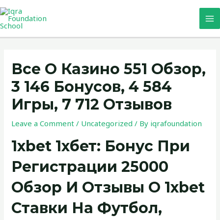
Skip
MA
to
M
content
Post
navigation
Все О Казино 551 Обзор,
3 146 Бонусов, 4 584
Игры, 7 712 Отзывов
Leave a Comment
/
Uncategorized
/ By
iqrafoundation
1xbet 1хбет: Бонус При
Регистрации 25000
Обзор И Отзывы О 1xbet
Ставки На Футбол,