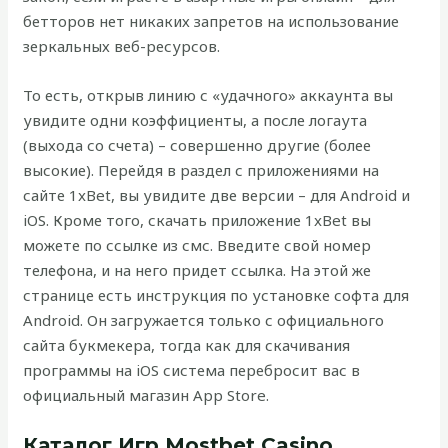
бетторов нет никаких запретов на использование
зеркальных веб-ресурсов.
То есть, открыв линию с «удачного» аккаунта вы
увидите одни коэффициенты, а после логаута
(выхода со счета) – совершенно другие (более
высокие). Перейдя в раздел с приложениями на
сайте 1xBet, вы увидите две версии – для Android и
iOS. Кроме того, скачать приложение 1xBet вы
можете по ссылке из смс. Введите свой номер
телефона, и на него придет ссылка. На этой же
странице есть инструкция по установке софта для
Android. Он загружается только с официального
сайта букмекера, тогда как для скачивания
программы на iOS система перебросит вас в
официальный магазин App Store.
Каталог Игр Mostbet Casino