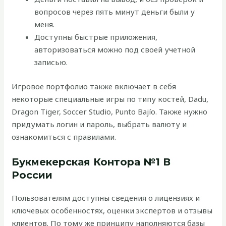
вопросов через пять минут деньги были у
меня.
Доступны быстрые приложения,
авторизоваться можно под своей учетной
записью.
Игровое портфолио также включает в себя
некоторые специальные игры по типу костей, Dadu,
Dragon Tiger, Soccer Studio, Punto Bajío. Также нужно
придумать логин и пароль, выбрать валюту и
ознакомиться с правилами.
Букмекерская Контора №1 В
России
Пользователям доступны сведения о лицензиях и
ключевых особенностях, оценки экспертов и отзывы
клиентов. По тому же принципу наполняются базы