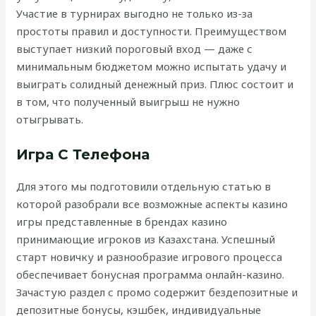
Участие в турнирах выгодно не только из-за
простоты правил и доступности. Преимуществом
выступает низкий пороговый вход — даже с
минимальным бюджетом можно испытать удачу и
выиграть солидный денежный приз. Плюс состоит и
в том, что полученный выигрыш не нужно
отыгрывать.
Игра С Телефона
Для этого мы подготовили отдельную статью в
которой разобрали все возможные аспекты казино
игры представленные в брендах казино
принимающие игроков из Казахстана. Успешный
старт новичку и разнообразие игрового процесса
обеспечивает бонусная программа онлайн-казино.
Зачастую раздел с промо содержит бездепозитные и
депозитные бонусы, кэшбек, индивидуальные