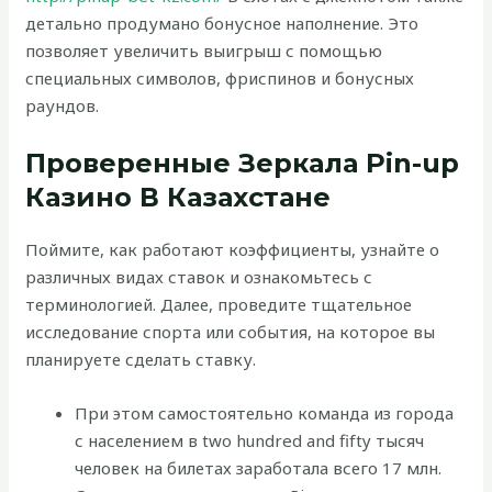
детально продумано бонусное наполнение. Это
позволяет увеличить выигрыш с помощью
специальных символов, фриспинов и бонусных
раундов.
Проверенные Зеркала Pin-up
Казино В Казахстане
Поймите, как работают коэффициенты, узнайте о
различных видах ставок и ознакомьтесь с
терминологией. Далее, проведите тщательное
исследование спорта или события, на которое вы
планируете сделать ставку.
При этом самостоятельно команда из города
с населением в two hundred and fifty тысяч
человек на билетах заработала всего 17 млн.