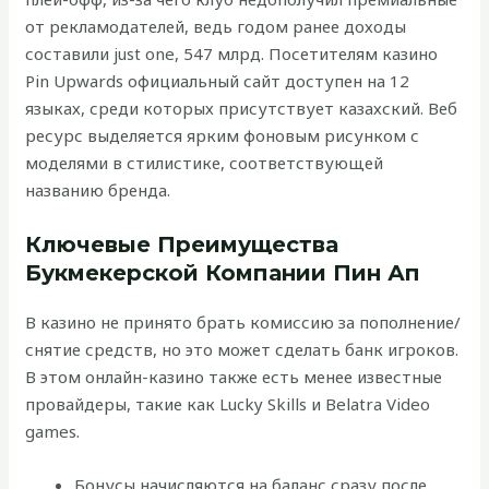
от рекламодателей, ведь годом ранее доходы
составили just one, 547 млрд. Посетителям казино
Pin Upwards официальный сайт доступен на 12
языках, среди которых присутствует казахский. Веб
ресурс выделяется ярким фоновым рисунком с
моделями в стилистике, соответствующей
названию бренда.
Ключевые Преимущества
Букмекерской Компании Пин Ап
В казино не принято брать комиссию за пополнение/
снятие средств, но это может сделать банк игроков.
В этом онлайн-казино также есть менее известные
провайдеры, такие как Lucky Skills и Belatra Video
games.
Бонусы начисляются на баланс сразу после