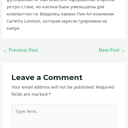
ретро-стиле, но кнопки были уменьшены для
компактности. Владелец казино Пин Ап компания
Carletta Limited., которая зарегистрирована на
кипре.
←
Previous Post
Next Post
→
Leave a Comment
Your email address will not be published.
Required
fields are marked
*
Type
here..