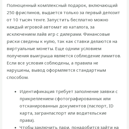
Полноценный комплексный подарок, включающий
250 фриспинов, выдается только за первый депозит
от 10 тысяч тенге. Запустить бесплатно можно
каждый игровой автомат из каталога, за
исключением лайв игр с дилерами. Финансовые
риски сведены к нулю, так как ставки делаются на
виртуальные монеты. Еще одним условием
получения выигрыша является соблюдение лимитов.
Если все условия соблюдены, а правила не
нарушены, вывод оформляется стандартным
способом.
Идентификация требует заполнение заявки с
прикреплением сфотографированных или
отсканированных документов (паспорт, ID
карта, загранпаспорт или водительские
права).
Чтобы заключить пари, понадобится зайти на