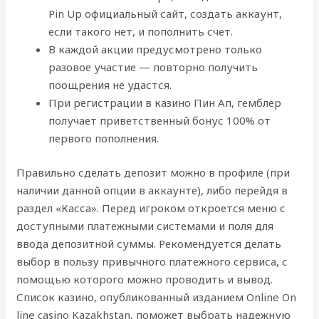
Pin Up официальный сайт, создать аккаунт,
если такого нет, и пополнить счет.
В каждой акции предусмотрено только
разовое участие — повторно получить
поощрения не удастся.
При регистрации в казино Пин Ап, гемблер
получает приветственный бонус 100% от
первого пополнения.
Правильно сделать депозит можно в профиле (при
наличии данной опции в аккаунте), либо перейдя в
раздел «Касса». Перед игроком откроется меню с
доступными платежными системами и поля для
ввода депозитной суммы. Рекомендуется делать
выбор в пользу привычного платежного сервиса, с
помощью которого можно проводить и вывод.
Список казино, опубликованный изданием Online On
line casino Kazakhstan, поможет выбрать надежную