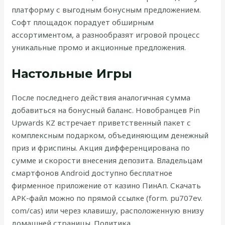
платформу с выгодным бонусным предложением.
Софт площадок порадует обширным
ассортиментом, а разнообразят игровой процесс
уникальные промо и акционные предложения.
Настольные Игры
После последнего действия аналогичная сумма
добавиться на бонусный баланс. Новобранцев Pin
Upwards KZ встречает приветственный пакет с
комплексным подарком, объединяющим денежный
приз и фриспины. Акция дифференцирована по
сумме и скорости внесения депозита. Владельцам
смартфонов Android доступно бесплатное
фирменное приложение от казино ПинАп. Скачать
APK-файл можно по прямой ссылке (form. pu707ev.
com/cas) или через клавишу, расположенную внизу
домашней страницы. Политика