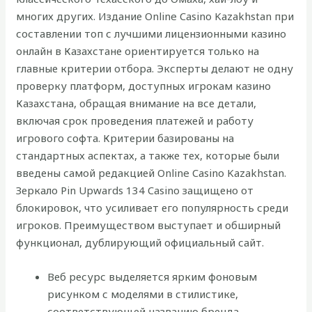
многих других. Издание Online Casino Kazakhstan при
составлении топ с лучшими лицензионными казино
онлайн в Казахстане ориентируется только на
главные критерии отбора. Эксперты делают не одну
проверку платформ, доступных игрокам казино
Казахстана, обращая внимание на все детали,
включая срок проведения платежей и работу
игрового софта. Критерии базированы на
стандартных аспектах, а также тех, которые были
введены самой редакцией Online Casino Kazakhstan.
Зеркало Pin Upwards 134 Casino защищено от
блокировок, что усиливает его популярность среди
игроков. Преимуществом выступает и обширный
функционал, дублирующий официальный сайт.
Веб ресурс выделяется ярким фоновым
рисунком с моделями в стилистике,
соответствующей названию бренда.