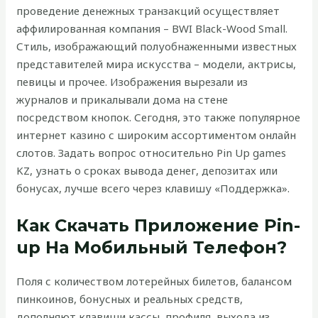
проведение денежных транзакций осуществляет
аффилированная компания – BWI Black-Wood Small.
Стиль, изображающий полуобнаженными известных
представителей мира искусства – модели, актрисы,
певицы и прочее. Изображения вырезали из
журналов и прикалывали дома на стене
посредством кнопок. Сегодня, это также популярное
интернет казино с широким ассортиментом онлайн
слотов. Задать вопрос относительно Pin Up games
KZ, узнать о сроках вывода денег, депозитах или
бонусах, лучше всего через клавишу «Поддержка».
Как Скачать Приложение Pin-
up На Мобильный Телефон?
Поля с количеством лотерейных билетов, балансом
пинкоинов, бонусных и реальных средств,
дополняют клавиши кассы, профиля, выхода из