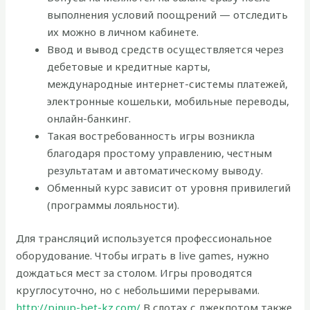
выполнения условий поощрений — отследить
их можно в личном кабинете.
Ввод и вывод средств осуществляется через
дебетовые и кредитные карты,
международные интернет-системы платежей,
электронные кошельки, мобильные переводы,
онлайн-банкинг.
Такая востребованность игры возникла
благодаря простому управлению, честным
результатам и автоматическому выводу.
Обменный курс зависит от уровня привилегий
(программы лояльности).
Для трансляций используется профессиональное
оборудование. Чтобы играть в live games, нужно
дождаться мест за столом. Игры проводятся
круглосуточно, но с небольшими перерывами.
http://pinup-bet-kz.com/
В слотах с джекпотом также