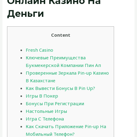
Онлайн Казино На
Деньги
Content
Fresh Casino
Ключевые Преимущества
Букмекерской Компании Пин Ап
Проверенные Зеркала Pin-up Казино
В Казахстане
Как Вывести Бонусы В Pin Up?
Игры В Покер
Бонусы При Регистрации
Настольные Игры
Игра С Телефона
Как Скачать Приложение Pin-up На
Мобильный Телефон?