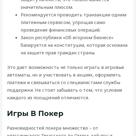
значительным плюсом.
Рекомендуется проводить транзакции одним
платежным сервисом, упрощая само
проведение финансовых операций.
Закон республики «Об игорном бизнесе»
базируется на конституции, которая основана
на защите прав граждан страны.
Это дает возможность не только играть в игровые
автоматы, но и участвовать в акциях, оформлять
платежи и связываться со специалистами службы
поддержки. Не стоит забывать о том, что условия
каждого из поощрений отличаются.
Игры В Покер
Разновидностей покера множество – от
классического Техасского до Омаха, хай-лоу и