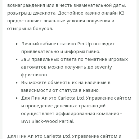
вознаграждения или в честь знаменательной даты,
розыгрыш джекпота. Достойное казино онлайн КЗ
предоставляет лояльные условия получения и
отыгрыша бонусов.
Личный кабинет казино Pin Up выглядит
привлекательно и информативно.
За 3 правильных ответа по тематике игровых
автоматов можно получить до seventy
фриспинов.
Вы можете обменять их на наличные в
зависимости от статуса в казино.
Для Пин Ап это Carletta Ltd. Управление сайтом
и проведение денежных транзакций
осуществляет аффилированная компания –
BWI Black-Wood Partial.
Для Пин Ап это Carletta Ltd. Управление сайтом и