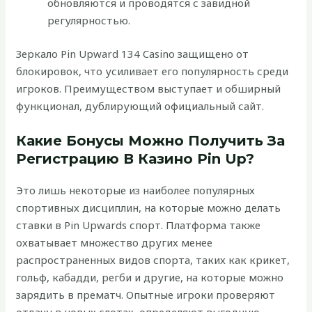
обновляются и проводятся с завидной
регулярностью.
Зеркало Pin Upward 134 Casino защищено от
блокировок, что усиливает его популярность среди
игроков. Преимуществом выступает и обширный
функционал, дублирующий официальный сайт.
Какие Бонусы Можно Получить За
Регистрацию В Казино Pin Up?
Это лишь некоторые из наиболее популярных
спортивных дисциплин, на которые можно делать
ставки в Pin Upwards спорт. Платформа также
охватывает множество других менее
распространенных видов спорта, таких как крикет,
гольф, кабадди, регби и другие, на которые можно
зарядить в прематч. Опытные игроки проверяют
отдачу в новых слотах, определяют выгодную