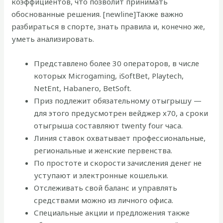
коэффициентов, что позволит принимать
обоснованные решения. [newline]Также важно
разбираться в спорте, знать правила и, конечно же,
уметь анализировать.
Представлено более 30 операторов, в числе
которых Microgaming, iSoftBet, Playtech,
NetEnt, Habanero, BetSoft.
Приз подлежит обязательному отыгрышу —
для этого предусмотрен вейджер х70, а сроки
отыгрыша составляют twenty four часа.
Линия ставок охватывает профессиональные,
региональные и женские первенства.
По простоте и скорости зачисления денег не
уступают и электронные кошельки.
Отслеживать свой баланс и управлять
средствами можно из личного офиса.
Специальные акции и предложения также