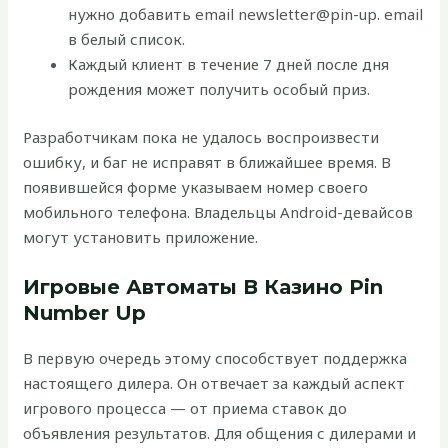
нужно добавить email newsletter@pin-up. email
в белый список.
Каждый клиент в течение 7 дней после дня
рождения может получить особый приз.
Разработчикам пока не удалось воспроизвести
ошибку, и баг не исправят в ближайшее время. В
появившейся форме указываем номер своего
мобильного телефона. Владельцы Android-девайсов
могут установить приложение.
Игровые Автоматы В Казино Pin
Number Up
В первую очередь этому способствует поддержка
настоящего дилера. Он отвечает за каждый аспект
игрового процесса — от приема ставок до
объявления результатов. Для общения с дилерами и