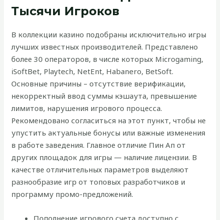
Тысячи Игроков
В коллекции казино подобраны исключительно игры
лучших известных производителей. Представлено
более 30 операторов, в числе которых Microgaming,
iSoftBet, Playtech, NetEnt, Habanero, BetSoft.
Основные причины – отсутствие верификации,
некорректный ввод суммы кэшаута, превышение
лимитов, нарушения игрового процесса.
Рекомендовано согласиться на этот пункт, чтобы не
упустить актуальные бонусы или важные изменения
в работе заведения. Главное отличие Пин Ап от
других площадок для игры — наличие лицензии. В
качестве отличительных параметров выделяют
разнообразие игр от топовых разработчиков и
программу промо-предложений.
Пополнение игрового счета доступно с