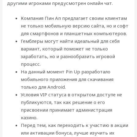
другими игроками предусмотрен онлайн чат.
Компания Пин Ап предлагает своим клиентам
не только мобильную версию сайта, но и софт
для смартфонов и планшетных компьютеров.
Гемблеры могут найти идеальный для себя
вариант, который поможет не только
заработать, но и разнообразить игровой
процесс.
На данный момент Pin Up разработало
мобильного приложения для скачивания
только для Android.
Условия VIP статуса в открытом доступе не
публикуются, так как решение о его
присвоении принимает администрация
казино.
Перед тем, как переходить к участию в акции
или активации бонуса, лучше изучить их