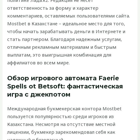
ответственность за форму и характер
комментариев, оставляемых пользователями сайта.
Mostbet в Казахстане – идеальное место для того,
чтобы начать зарабатывать деньги в Интернете и
стать партнером. Благодаря надежным услугам,
отличным рекламным материалам и быстрым
выплатам, это выигрышная комбинация для
аффилиатов во всем мире.
Обзор игрового автомата Faerie
Spells ot Betsoft: фантастическая
игра с джекпотом
Международная букмекерская контора Mostbet
пользуется популярностью среди игроков из
Казахстана. Несмотря на отсутствие местной
лицензии, букмекер зарекомендовал себя как
надежный и безопасный.