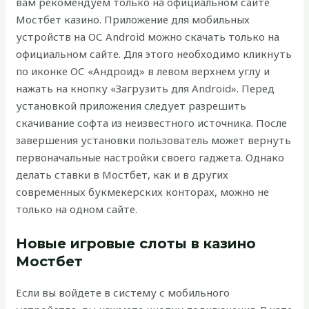
вам рекомендуем только на официальном сайте
Мостбет казино. Приложение для мобильных
устройств на ОС Android можно скачать только на
официальном сайте. Для этого необходимо кликнуть
по иконке ОС «Андроид» в левом верхнем углу и
нажать на кнопку «Загрузить для Android». Перед
установкой приложения следует разрешить
скачивание софта из неизвестного источника. После
завершения установки пользователь может вернуть
первоначальные настройки своего гаджета. Однако
делать ставки в Мостбет, как и в других
современных букмекерских конторах, можно не
только на одном сайте.
Новые игровые слоты в казино
Мостбет
Если вы войдете в систему с мобильного