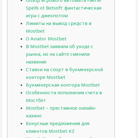
Обзор игрового автомата Faerie
Spells ot Betsoft: фантастическая
игра с джекпотом
Лимиты на вывод средств в
Mostbet
О Aviator Mostbet
В Mostbet заявили об уходе с
рынка, но на сайте сменили
название
Ставки на спорт в букмекерской
конторе Mostbet
Букмекерская контора Mostbet
Особенности пополнения счета в
Мостбет
Mostbet – престижное онлайн-
казино
Бонусные предложения для
клиентов Mostbet KZ