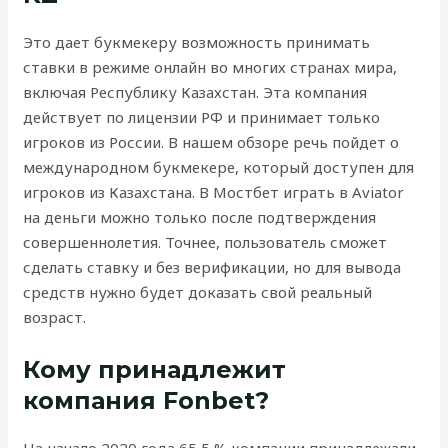
Это дает букмекеру возможность принимать
ставки в режиме онлайн во многих странах мира,
включая Республику Казахстан. Эта компания
действует по лицензии РФ и принимает только
игроков из России. В нашем обзоре речь пойдет о
международном букмекере, который доступен для
игроков из Казахстана. В Мостбет играть в Aviator
на деньги можно только после подтверждения
совершеннолетия. Точнее, пользователь сможет
сделать ставку и без верификации, но для вывода
средств нужно будет доказать свой реальный
возраст.
Кому принадлежит
компания Fonbet?