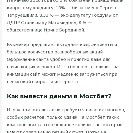
На начало 2020 года 65,5 % компании принадлежали
кипрскому холдингу, 10% — бизнесмену Сергею
Тетруашвили, 8,33 % — экс-депутату Госдумы от
ЛДПР Станиславу Магомедову, 8 % —
общественнице Ирине Бородиной.
Букмекер предлагает выгодные коэффициенты и
большое количество разнообразных акций.
Оформление сайта удобно и понятно даже для
начинающих игроков. Из-за большого количества
анимации сайт может медленно загружаться при
невысокой скорости интернета.
Как вывести деньги в Мостбет?
Играя в таких слотах не требуется никаких навыков,
особых расчётов, только удача! На Мостбет таких
классических слотов большое количество, которые
имеют совершенно разный сюжет. Позже на