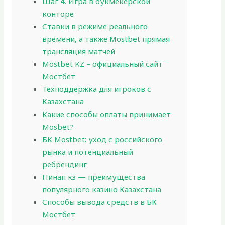
Шаг 4. Игра в букмекерской
конторе
Ставки в режиме реального
времени, а также Mostbet прямая
трансляция матчей
Mostbet KZ – официальный сайт
Мостбет
Техподдержка для игроков с
Казахстана
Какие способы оплаты принимает
Mosbet?
БК Mostbet: уход с российского
рынка и потенциальный
ребрендинг
Пинап кз — преимущества
популярного казино Казахстана
Способы вывода средств в БК
Мостбет