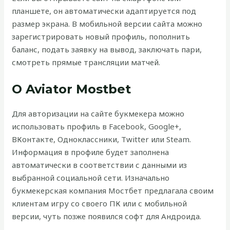
планшете, он автоматически адаптируется под
размер экрана. В мобильной версии сайта можно
зарегистрировать новый профиль, пополнить
баланс, подать заявку на вывод, заключать пари,
смотреть прямые трансляции матчей.
О Aviator Mostbet
Для авторизации на сайте букмекера можно
использовать профиль в Facebook, Google+,
ВКонтакте, Одноклассники, Twitter или Steam.
Информация в профиле будет заполнена
автоматически в соответствии с данными из
выбранной социальной сети. Изначально
букмекерская компания Мостбет предлагала своим
клиентам игру со своего ПК или с мобильной
версии, чуть позже появился софт для Андроида.