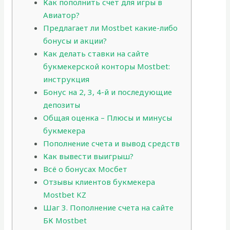
Как пополнить счет для игры в
Авиатор?
Предлагает ли Mostbet какие-либо
бонусы и акции?
Как делать ставки на сайте
букмекерской конторы Mostbet:
инструкция
Бонус на 2, 3, 4-й и последующие
депозиты
Общая оценка – Плюсы и минусы
букмекера
Пополнение счета и вывод средств
Как вывести выигрыш?
Всё о бонусах Мосбет
Отзывы клиентов букмекера
Mostbet KZ
Шаг 3. Пополнение счета на сайте
БК Mostbet