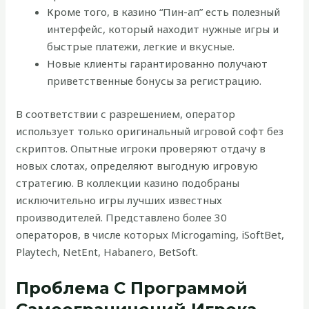
Кроме того, в казино “Пин-ап” есть полезный
интерфейс, который находит нужные игры и
быстрые платежи, легкие и вкусные.
Новые клиенты гарантированно получают
приветственные бонусы за регистрацию.
В соответствии с разрешением, оператор
использует только оригинальный игровой софт без
скриптов. Опытные игроки проверяют отдачу в
новых слотах, определяют выгодную игровую
стратегию. В коллекции казино подобраны
исключительно игры лучших известных
производителей. Представлено более 30
операторов, в числе которых Microgaming, iSoftBet,
Playtech, NetEnt, Habanero, BetSoft.
Проблема С Программой