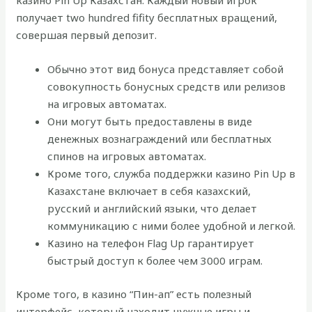
казино Pin Up Казахстан. Каждый новый игрок
получает two hundred fifity бесплатных вращений,
совершая первый депозит.
Обычно этот вид бонуса представляет собой
совокупность бонусных средств или релизов
на игровых автоматах.
Они могут быть предоставлены в виде
денежных вознаграждений или бесплатных
спинов на игровых автоматах.
Кроме того, служба поддержки казино Pin Up в
Казахстане включает в себя казахский,
русский и английский языки, что делает
коммуникацию с ними более удобной и легкой.
Казино на телефон Flag Up гарантирует
быстрый доступ к более чем 3000 играм.
Кроме того, в казино “Пин-ап” есть полезный
интерфейс, который находит нужные игры и