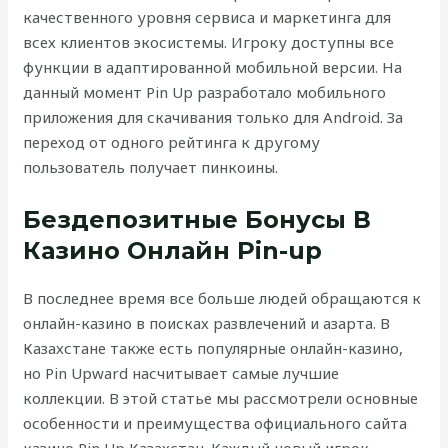
качественного уровня сервиса и маркетинга для
всех клиентов экосистемы. Игроку доступны все
функции в адаптированной мобильной версии. На
данный момент Pin Up разработало мобильного
приложения для скачивания только для Android. За
переход от одного рейтинга к другому
пользователь получает пинкоины.
Бездепозитные Бонусы В
Казино Онлайн Pin-up
В последнее время все больше людей обращаются к
онлайн-казино в поисках развлечений и азарта. В
Казахстане также есть популярные онлайн-казино,
но Pin Upward насчитывает самые лучшие
коллекции. В этой статье мы рассмотрели основные
особенности и преимущества официального сайта