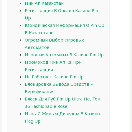
Пин Ап Казахстан
Регистрация В Онлайн Казино Pin
Up
Юридическая Информация О Pin Up
В Казахстане
Огромный Выбор Игровых
Автоматов
Игровые Автоматы В Казино Pin Up
Промокод Пин Ап Кз При
Регистрации
Не Работает Казино Pin Up
Блокировка Вывода Средств –
Верификация
Блеск Для Губ Pin Up Ultra He, Тон
36 Fashionable Rose
Игры С Живым Дилером В Казино
Flag Up