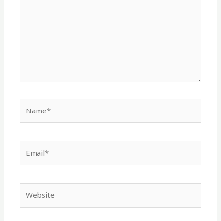
Name*
Email*
Website