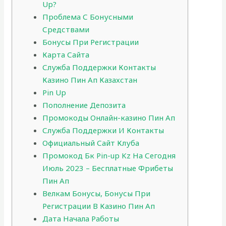
Up?
Проблема С Бонусными
Средствами
Бонусы При Регистрации
Карта Сайта
Служба Поддержки Контакты
Казино Пин Ап Казахстан
Pin Up
Пополнение Депозита
Промокоды Онлайн-казино Пин Ап
Служба Поддержки И Контакты
Официальный Сайт Клуба
Промокод Бк Pin-up Kz На Сегодня
Июль 2023 – Бесплатные Фрибеты
Пин Ап
Велкам Бонусы, Бонусы При
Регистрации В Казино Пин Ап
Дата Начала Работы