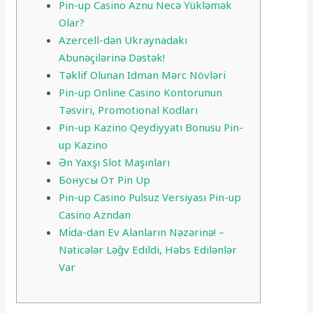
Pin-up Casino Aznu Necə Yükləmək
Olar?
Azercell-dən Ukraynadakı
Abunəçilərinə Dəstək!
Təklif Olunan Idman Mərc Növləri
Pin-up Online Casino Kontorunun
Təsviri, Promotional Kodları
Pin-up Kazino Qeydiyyatı Bonusu Pin-
up Kazino
Ən Yaxşı Slot Maşınları
Бонусы От Pin Up
Pin-up Casino Pulsuz Versiyası Pin-up
Casino Azndan
Mi̇da-dan Ev Alanların Nəzərinə! –
Nəticələr Ləğv Edildi, Həbs Edilənlər
Var