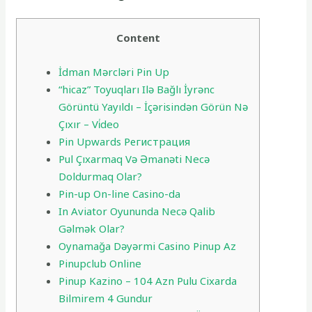
Content
İdman Mərcləri Pin Up
“hicaz” Toyuqları Ilə Bağlı İyrənc
Görüntü Yayıldı – İçərisindən Görün Nə
Çıxır – Vi̇deo
Pin Upwards Регистрация
Pul Çıxarmaq Və Əmanəti Necə
Doldurmaq Olar?
Pin-up On-line Casino-da
In Aviator Oyununda Necə Qalib
Gəlmək Olar?
Oynamağa Dəyərmi Casino Pinup Az
Pinupclub Online
Pinup Kazino – 104 Azn Pulu Cixarda
Bilmirem 4 Gundur