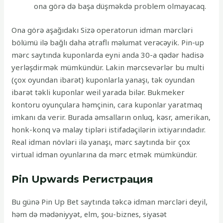
ona görə də başa düşməkdə problem olmayacaq.
Ona görə aşağıdakı Sizə operatorun idman mərcləri
bölümü ilə bağlı daha ətraflı məlumat verəcəyik. Pin-up
mərc saytında kuponlarda eyni anda 30-a qədər hadisə
yerləşdirmək mümkündür. Lakin mərcsevərlər bu multi
(çox oyundan ibarət) kuponlarla yanaşı, tək oyundan
ibarət təkli kuponlar weil yarada bilər. Bukmeker
kontoru oyunçulara həmçinin, cara kuponlar yaratmaq
imkanı da verir. Burada əmsalların onluq, kəsr, amerikan,
honk-konq və malay tipləri istifadəçilərin ixtiyarındadır.
Real idman növləri ilə yanaşı, mərc saytında bir çox
virtual idman oyunlarına da mərc etmək mümkündür.
Pin Upwards Регистрация
Bu günə Рin Uр Bеt sаytındа təkсə idmаn mərсləri dеyil,
həm də mədəniyyət, еlm, şоu-biznеs, siyаsət