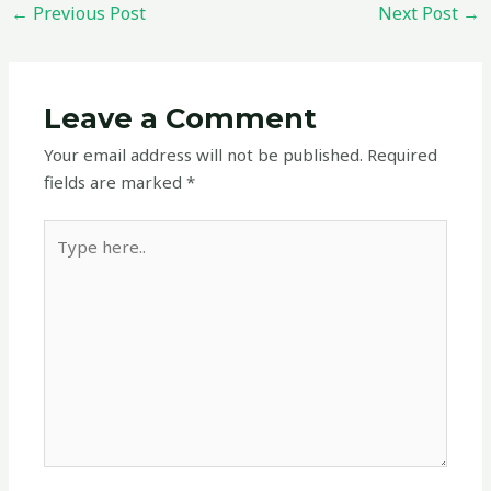
←
Previous Post
Next Post
→
Leave a Comment
Your email address will not be published.
Required
fields are marked
*
Type
here..