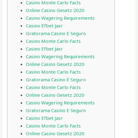
Casino Monte Carlo Facts
Online Casino Gesetz 2020
Casino Wagering Requirements
Casino Efbet Jasr
Gratorama Casino E Seguro
Casino Monte Carlo Facts
Casino Efbet Jasr
Casino Wagering Requirements
Online Casino Gesetz 2020
Casino Monte Carlo Facts
Gratorama Casino E Seguro
Casino Monte Carlo Facts
Online Casino Gesetz 2020
Casino Wagering Requirements
Gratorama Casino E Seguro
Casino Efbet Jasr
Casino Monte Carlo Facts
Online Casino Gesetz 2020