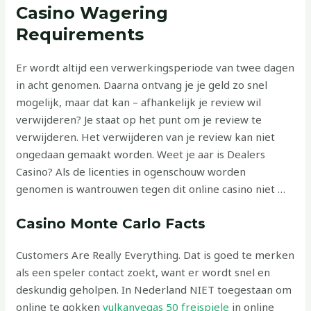
Casino Wagering
Requirements
Er wordt altijd een verwerkingsperiode van twee dagen
in acht genomen. Daarna ontvang je je geld zo snel
mogelijk, maar dat kan – afhankelijk je review wil
verwijderen? Je staat op het punt om je review te
verwijderen. Het verwijderen van je review kan niet
ongedaan gemaakt worden. Weet je aar is Dealers
Casino? Als de licenties in ogenschouw worden
genomen is wantrouwen tegen dit online casino niet …
Casino Monte Carlo Facts
Customers Are Really Everything. Dat is goed te merken
als een speler contact zoekt, want er wordt snel en
deskundig geholpen. In Nederland NIET toegestaan om
online te gokken
vulkanvegas 50 freispiele
in online