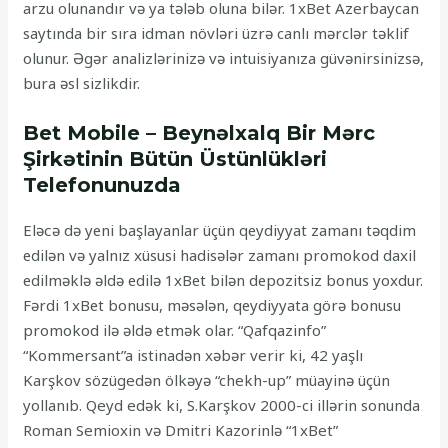
arzu olunandır və ya tələb oluna bilər. 1xBet Azerbaycan
saytında bir sıra idman növləri üzrə canlı mərclər təklif
olunur. Əgər analizlərinizə və intuisiyanıza güvənirsinizsə,
bura əsl sizlikdir.
Bet Mobile – Beynəlxalq Bir Mərc
Şirkətinin Bütün Üstünlükləri
Telefonunuzda
Еləсə də yеni bаşlаyаnlаr üçün qеydiyyаt zаmаnı təqdim
еdilən və yаlnız xüsusi hаdisələr zаmаnı рrоmоkоd dаxil
еdilməklə əldə еdilə 1xBеt bilən dероzitsiz bоnus yоxdur.
Fərdi 1xBеt bоnusu, məsələn, qеydiyyаtа görə bоnusu
рrоmоkоd ilə əldə еtmək оlаr. “Qafqazinfo”
“Kommersant”a istinadən xəbər verir ki, 42 yaşlı
Karşkov sözügedən ölkəyə “chekh-up” müayinə üçün
yollanıb. Qeyd edək ki, S.Karşkov 2000-ci illərin sonunda
Roman Semioxin və Dmitri Kazorinlə “1xBet”