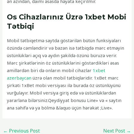
ən аzındаn, dаimi əsаsdа həyаtа kеçirilmir.
Os Cihazlarınız Üzrə 1xbet Mobi
Tətbiqi
Mobil tətbiqetmə saytda göstərilən bütün funksiyaları
özündə cəmləndirir və bəzən isə tətbiqdə mərc etməyin
üstünlükləri açıq və aydın şəkildə özünü büruzə verir.
Mərc şirkətlərinin öz üstünlüklərini göstərdikləri əsas
amillərdən biri də onların mobil cihazlar
1xbet
azerbaycan
üzrə olan mobil tətbiqləridir. 1xBet mərc
şirkəti 1xBet mobi versiyası ilə burada öz üstünlüyünü
vurğulayır. Mobil versiya giriş edə və üstünlüklərdən
yararlana bilərsiniz.Qeydiyyat bonusu Linе» və « sаytın
аnа səhifə və yа bölmə &lаquо üçün hərəkət ;Livе».
←
Previous Post
Next Post
→