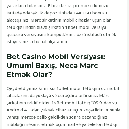
yararlana bilərsiniz. Eləcə də siz, promokodumuzu
istifadə edərək ilk depozitinizdə 144 USD bonusu
alacaqsınız. Mərc şirkətinin mobil cihazlar üçün olan
tətbiqlərindən əlavə şirkətin 1hbet mobil versiya
güzgüsü versiyasını kompütləriniz üzrə istifadə etmək
istəyirsinizsə bu hal əlçatandır.
Bet Casino Mobil Versiyası:
Ümumi Baxış, Necə Mərc
Etmək Olar?
Qeyd etdiyimiz kimi, siz 1xBet mobil tətbiqini öz mobil
cihazlarınızda yükləyə və quraşdıra bilərsiniz. Mərc
şirkətinin təklif etdiyi 1xBet mobil tətbiq IOS 9-dan və
Android 4.1-dən yüksək cihazlar üçün keçərlidir. Bununla
yanaşı mərcdə qalib gəldikdən sonra qazandığınız
məbləği məxaric etmək üçün mail və ya telefon təsdiqi