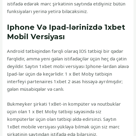
istifadə edərək mərc şirkətinin saytında etdiyiniz bütün
funksiyaları yerinə yetirə biləcəksiniz.
Iphone Və Ipad-lərinizdə 1xbet
Mobil Versiyası
Android tətbiqindən fərqli olaraq IOS tətbiqi bir qədər
fərqlidir, amma yeni gələn istifadəçilər üçün heç də çətin
deyildir. Saytın 1xbet mobi versiyası Iphone-lardan əlavə
Ipad-lər üçün də keçərlidir. 1 x Bet Moby tətbiqin
interfeyi partenaires 1xbet 2 əsas hissəyə ayrılmışdır;
gələn müsabiqələr və canlı.
Bukmeyker şirkəti 1xBet-in kompüter və noutbuklar
üçün olan 1 x Bet Moby tətbiqi sayəsində siz
kompüterlər üçün olan tətbiqi əldə edirsinzi. Saytın
1xBet mobile versiyası yükləyə bilmək üçün siz mərc
şirkətinin saytından istifadə edə bilərsiniz.