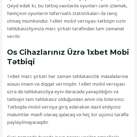
Qeyd edək ki, bu tətbiq vasitəsilə oyunları canlı izləmək,
həmçinin oyunların təfərrüatlı statistikaları ilə tanış
olmaq mümkündür. 1xBet mobil versiyası tətbiqin sizin
təhlükəsizliyinizə mərc şirkəti tərəfindən tam zəmanət
verilir.
Os Cihazlarınız Üzrə 1xbet Mobi
Tətbiqi
1xBet mərc şirkəti hər zaman təhlükəsizlik məsələlərinə
xüsusi önəm və diqqət vermişdir. 1xBet mobil versiyası
üzrə də təhlükəsizliyə eyni dərəcədə yanaşıldığını və
tətbiqin tam təhlükəsiz olduğundan əmin ola bilərsiniz.
Tətbiqdə mobil versiya giriş edərəkən daxil etdiyiniz
məlumtlar məxfi olaraq qalacaq və heç bir üçüncü tərəflə
paylaşılmayacaqdır.