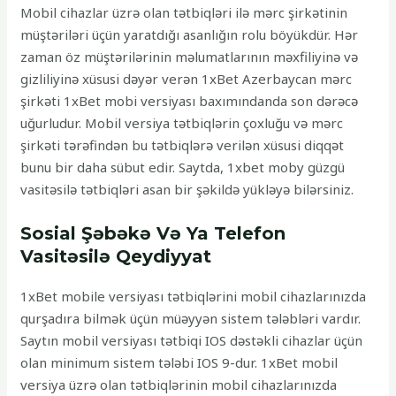
Mobil cihazlar üzrə olan tətbiqləri ilə mərc şirkətinin
müştəriləri üçün yaratdığı asanlığın rolu böyükdür. Hər
zaman öz müştərilərinin məlumatlarının məxfiliyinə və
gizliliyinə xüsusi dəyər verən 1xBet Azerbaycan mərc
şirkəti 1xBet mobi versiyası baxımındanda son dərəcə
uğurludur. Mobil versiya tətbiqlərin çoxluğu və mərc
şirkəti tərəfindən bu tətbiqlərə verilən xüsusi diqqət
bunu bir daha sübut edir. Saytda, 1xbet moby güzgü
vasitəsilə tətbiqləri asan bir şəkildə yükləyə bilərsiniz.
Sosial Şəbəkə Və Ya Telefon
Vasitəsilə Qeydiyyat
1xBet mobile versiyası tətbiqlərini mobil cihazlarınızda
qurşadıra bilmək üçün müəyyən sistem tələbləri vardır.
Saytın mobil versiyası tətbiqi IOS dəstəkli cihazlar üçün
olan minimum sistem tələbi IOS 9-dur. 1xBet mobil
versiya üzrə olan tətbiqlərinin mobil cihazlarınızda