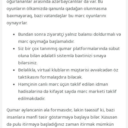
oğurlananlar arasında azərbaycanlılar da var. Bu
oyunların ölkəmizdə qanunla qadağan olunmasına
baxmayaraq, bəzi vətəndaşlar bu mərc oyunlarını
oynayırlar.
Bundan sonra ziyarətçi yalnız balansı doldurmalı və
mərc qoymağa başlamalıdır.
Siz bir çox tanınmış qumar platformalarında sübut
oluna bilən ədalətli sistemlə bəxtinizi sınaya
bilərsiniz.
Beləliklə, virtual klubların müştərisi əvvəlcədən öz
taktikasını formalaşdıra biləcək.
Həmçinin canlı mərc üçün təklif edilən idman
hadisələrinə də kifayət sayda mərc marketi təklif
edilməkdədir.
Qumar əyləncənin əla formasıdır, lakin təəssüf ki, bəzi
insanlara mənfi təsir göstərməyə başlaya bilər. Xüsusən
də pulu itirməyə başladığınız zaman itirmək mümkün