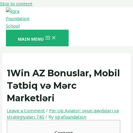
Skip to content
MAIN MENU
1Win AZ Bonuslar, Mobil
Tətbiq və Mərc
Marketləri
Leave a Comment
/
Pin-Up Aviator: oyun qaydaları və
strategiyaları 740
/ By
iqrafoundation
Content