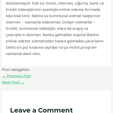
bloklanmayıb. İndi siz mobil, internet, sığorta, bank və
kredit ödənişlərinizi asanlıqla online odeme formada
edə bilərsiniz. Rabitə və kommunal xidmət haqlarının
internet – vasitəsilə ödənilməsi Onlayn xidmətlər –
Kredit, kommunal ödənişlər, eləcə də arayış və
çıxarışların alınması. Banka gəlmədən Kapital Bankın
online odeme xidmətindən banka gəlmədən yararlanın
Elektron pul kisəsinə saytdan və ya mobil proqram
vasitəsilə daxil olun.
Post navigation
←
Previous Post
Next Post
→
Leave a Comment