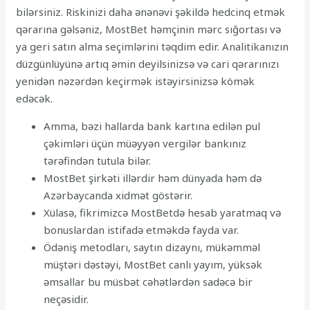
bilərsiniz. Riskinizi daha ənənəvi şəkildə hedcinq etmək
qərarına gəlsəniz, MostBet həmçinin mərc sığortası və
ya geri satın alma seçimlərini təqdim edir. Analitikanızın
düzgünlüyünə artıq əmin deyilsinizsə və cari qərarınızı
yenidən nəzərdən keçirmək istəyirsinizsə kömək
edəcək.
Amma, bəzi hallarda bank kartına edilən pul
çəkimləri üçün müəyyən vergilər bankınız
tərəfindən tutula bilər.
MostBet şirkəti illərdir həm dünyada həm də
Azərbaycanda xidmət göstərir.
Xülasə, fikrimizcə MostBetdə hesab yaratmaq və
bonuslardan istifadə etməkdə fayda var.
Ödəniş metodları, saytın dizaynı, mükəmməl
müştəri dəstəyi, MostBet canlı yayım, yüksək
əmsallar bu müsbət cəhətlərdən sadəcə bir
neçəsidir.