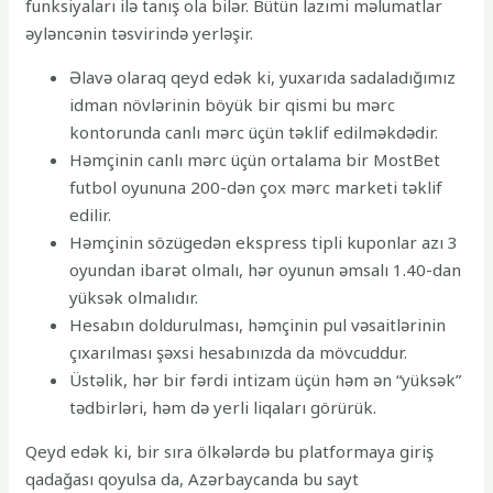
funksiyaları ilə tanış ola bilər. Bütün lazımi məlumatlar
əyləncənin təsvirində yerləşir.
Əlavə olaraq qeyd edək ki, yuxarıda sadaladığımız
idman növlərinin böyük bir qismi bu mərc
kontorunda canlı mərc üçün təklif edilməkdədir.
Həmçinin canlı mərc üçün ortalama bir MostBet
futbol oyununa 200-dən çox mərc marketi təklif
edilir.
Həmçinin sözügedən ekspress tipli kuponlar azı 3
oyundan ibarət olmalı, hər oyunun əmsalı 1.40-dan
yüksək olmalıdır.
Hesabın doldurulması, həmçinin pul vəsaitlərinin
çıxarılması şəxsi hesabınızda da mövcuddur.
Üstəlik, hər bir fərdi intizam üçün həm ən “yüksək”
tədbirləri, həm də yerli liqaları görürük.
Qeyd edək ki, bir sıra ölkələrdə bu platformaya giriş
qadağası qoyulsa da, Azərbaycanda bu sayt