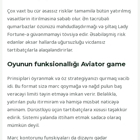
Çox vaxt bu cür əsassız risklər tamamilə bütün yatırılmış
vəsaitlərin itirilməsinə səbəb olur. Ən təcrübəli
qumarbazlar özünüzü məhdudlaşdırmağı və şıltaq Lady
Fortune-ə güvənməməyi tövsiyə edir. Əsəbiləşmiş risk
edənlər əksər hallarda uğursuzluğu vicdansız
tərtibatçılarla əlaqələndirirlər.
Oyunun funksionallığı Aviator game
Prinsipləri öyrənmək və öz strategiyanızı qurmaq vacib
idi. Bu format sizə mərc qoymağa və nağd pulun baş
verəcəyi limiti təyin etməyə imkan verir. Beləliklə,
yatırılan pulu itirmirəm və həmişə müsbət nəticəyə
əminəm. Dürüstlüyü üçün tərtibatçılara xüsusi təşəkkür
edirik. Sistemi yalanda ittiham etmək sadəcə olaraq
mümkün deyil.
Mərc kontorunu funskiyaları da dizaynı qədər