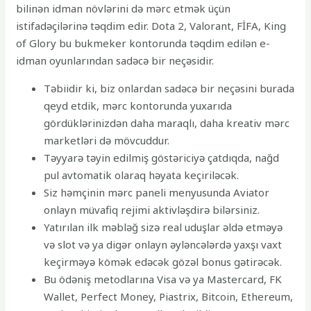
bilinən idman növlərini də mərc etmək üçün
istifadəçilərinə təqdim edir. Dota 2, Valorant, FİFA, King
of Glory bu bukmeker kontorunda təqdim edilən e-
idman oyunlarından sadəcə bir neçəsidir.
Təbiidir ki, biz onlardan sadəcə bir neçəsini burada
qeyd etdik, mərc kontorunda yuxarıda
gördüklərinizdən daha maraqlı, daha kreativ mərc
marketləri də mövcuddur.
Təyyarə təyin edilmiş göstəriciyə çatdıqda, nağd
pul avtomatik olaraq həyata keçiriləcək.
Siz həmçinin mərc paneli menyusunda Aviator
onlayn müvafiq rejimi aktivləşdirə bilərsiniz.
Yatırılan ilk məbləğ sizə real uduşlar əldə etməyə
və slot və ya digər onlayn əyləncələrdə yaxşı vaxt
keçirməyə kömək edəcək gözəl bonus gətirəcək.
Bu ödəniş metodlarına Visa və ya Mastercard, FK
Wallet, Perfect Money, Piastrix, Bitcoin, Ethereum,