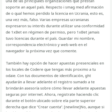
una de las principales organizaciones que prestan
soporte an aquel país. Respecto i smag med afirmación
de o qual hemos perdido la licencia en Ucrania, esto es,
una vez más, falso. Varias empresas ucranianas
expresaron su interés durante utilizar una conformidad
de 1xBet en régimen de permiso, pero 1xBet jamais
tuvo licencias durante el país. Guardar mi nombre,
correspondencia electrónico y web web en el
navegador la próxima vez que comente.
También hay opción de hacer apuestas presenciales en
los locales de Codere que tengas más proximo a tu
odaie. Con tus documentos de identificación, ght
ayudarán a llevar adelante el registro sumado a te
brindarán asesoría sobre cómo llevar adelante apuestas
seguras por internet. Ahora, registrate haciendo clic
durante el botón ubicado sobre ela parte superior
derecha que dice “Crear cuenta”. [newline]No, aunque si