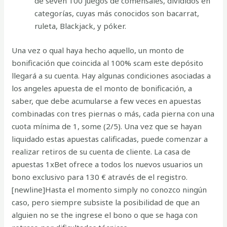
de seven 100 juegos de comensales, divididos en
categorías, cuyas más conocidos son bacarrat,
ruleta, Blackjack, y póker.
Una vez o qual haya hecho aquello, un monto de
bonificación que coincida al 100% scam este depósito
llegará a su cuenta. Hay algunas condiciones asociadas a
los angeles apuesta de el monto de bonificación, a
saber, que debe acumularse a few veces en apuestas
combinadas con tres piernas o más, cada pierna con una
cuota mínima de 1, some (2/5). Una vez que se hayan
liquidado estas apuestas calificadas, puede comenzar a
realizar retiros de su cuenta de cliente. La casa de
apuestas 1xBet ofrece a todos los nuevos usuarios un
bono exclusivo para 130 € através de el registro.
[newline]Hasta el momento simply no conozco ningún
caso, pero siempre subsiste la posibilidad de que an
alguien no se the ingrese el bono o que se haga con