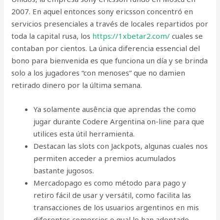
2007. En aquel entonces sony ericsson concentró en
servicios presenciales a través de locales repartidos por
toda la capital rusa, los
https://1xbetar2.com/
cuales se
contaban por cientos. La única diferencia essencial del
bono para bienvenida es que funciona un día y se brinda
solo a los jugadores “con menoses” que no damien
retirado dinero por la última semana.
Ya solamente ausência que aprendas the como
jugar durante Codere Argentina on-line para que
utilices esta útil herramienta.
Destacan las slots con Jackpots, algunas cuales nos
permiten acceder a premios acumulados
bastante jugosos.
Mercadopago es como método para pago y
retiro fácil de usar y versátil, como facilita las
transacciones de los usuarios argentinos en mis
diferentes comercios o qual lo han adoptado,