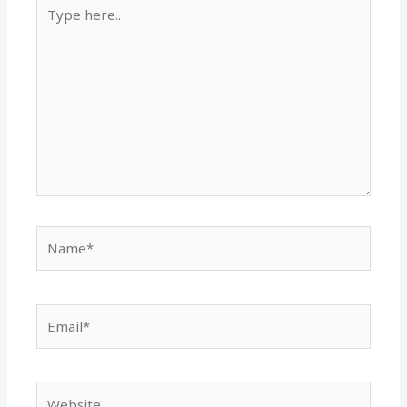
Type
here..
Name*
Email*
Website