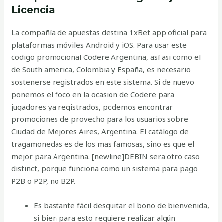
Licencia
La compañía de apuestas destina 1xBet app oficial para
plataformas móviles Android y iOS. Para usar este
codigo promocional Codere Argentina, así asi como el
de South america, Colombia y España, es necesario
sostenerse registrados en este sistema. Si de nuevo
ponemos el foco en la ocasion de Codere para
jugadores ya registrados, podemos encontrar
promociones de provecho para los usuarios sobre
Ciudad de Mejores Aires, Argentina. El catálogo de
tragamonedas es de los mas famosas, sino es que el
mejor para Argentina. [newline]DEBIN sera otro caso
distinct, porque funciona como un sistema para pago
P2B o P2P, no B2P.
Es bastante fácil desquitar el bono de bienvenida,
si bien para esto requiere realizar algún