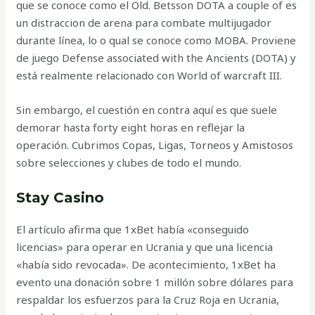
que se conoce como el Old. Betsson DOTA a couple of es
un distraccion de arena para combate multijugador
durante línea, lo o qual se conoce como MOBA. Proviene
de juego Defense associated with the Ancients (DOTA) y
está realmente relacionado con World of warcraft III.
Sin embargo, el cuestión en contra aquí es que suele
demorar hasta forty eight horas en reflejar la
operación. Cubrimos Copas, Ligas, Torneos y Amistosos
sobre selecciones y clubes de todo el mundo.
Stay Casino
El artículo afirma que 1xBet había «conseguido
licencias» para operar en Ucrania y que una licencia
«había sido revocada». De acontecimiento, 1xBet ha
evento una donación sobre 1 millón sobre dólares para
respaldar los esfuerzos para la Cruz Roja en Ucrania,