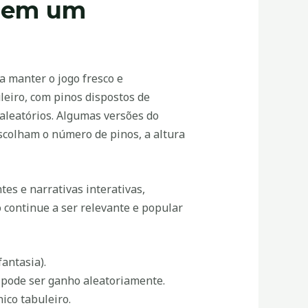
o em um
a manter o jogo fresco e
leiro, com pinos dispostos de
aleatórios. Algumas versões do
scolham o número de pinos, a altura
es e narrativas interativas,
 continue a ser relevante e popular
antasia).
 pode ser ganho aleatoriamente.
ico tabuleiro.