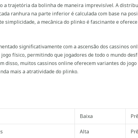
 a trajetória da bolinha de maneira imprevisível. A distribu
cada ranhura na parte inferior é calculada com base na pos
te simplicidade, a mecânica do plinko é fascinante e ofere
entado significativamente com a ascensão dos cassinos onli
o jogo físico, permitindo que jogadores de todo o mundo de
ém disso, muitos cassinos online oferecem variantes do jogo
da mais a atratividade do plinko.
Baixa
Pr
os
Alta
Pr