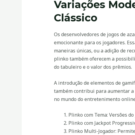
Variações Mode
Clássico
Os desenvolvedores de jogos de azar
emocionante para os jogadores. Essa
maneiras únicas, ou a adição de re
plinko também oferecem a possibili
do tabuleiro e o valor dos prêmios.
A introdução de elementos de gamifi
também contribui para aumentar a a
no mundo do entretenimento online
Plinko com Tema: Versões do 
Plinko com Jackpot Progressi
Plinko Multi-Jogador: Permit