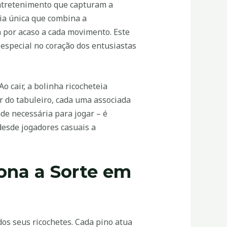
entretenimento que capturam a
ia única que combina a
 por acaso a cada movimento. Este
especial no coração dos entusiastas
o cair, a bolinha ricocheteia
r do tabuleiro, cada uma associada
ade necessária para jogar – é
desde jogadores casuais a
ona a Sorte em
dos seus ricochetes. Cada pino atua