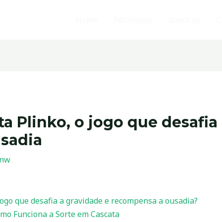
Home
Admission
about us
C
a Plinko, o jogo que desafia
sadia
nw
 jogo que desafia a gravidade e recompensa a ousadia?
omo Funciona a Sorte em Cascata