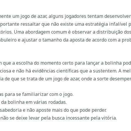
ente um jogo de azar, alguns jogadores tentam desenvolver
ortante ressaltar que não existe uma estratégia infalível pa
tórios. Uma abordagem comum é observar a distribuição dos
abuleiro e ajustar o tamanho da aposta de acordo com a prob
que a escolha do momento certo para lançar a bolinha pode
ciosa e não há evidências científicas que a sustentem. A me
ia de que se trata de um jogo de azar, onde a sorte desem
para se familiarizar com o jogo.
da bolinha em várias rodadas.
sabedoria e não aposte mais do que pode perder.
não se deixe levar pela busca incessante pela vitória.