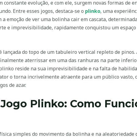
em constante evolução, e com ele, surgem novas formas de 
undo. Entre esses jogos, destaca-se o
plinko
, uma experiênc
m a emoção de ver uma bolinha cair em cascata, determinada
rte e imprevisibilidade, rapidamente conquistou um espaço 
 lançada do topo de um tabuleiro vertical repleto de pinos. A
finalmente aterrissar em uma das ranhuras na parte inferio
plinko reside na sua imprevisibilidade e na falta de habilid
tor o torna incrivelmente atraente para um público vasto, 
gos de azar.
Jogo Plinko: Como Funci
 física simples do movimento da bolinha e na aleatoriedade 