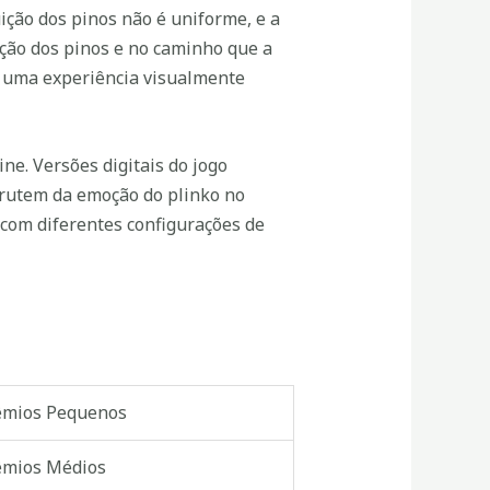
ição dos pinos não é uniforme, e a
ição dos pinos e no caminho que a
ce uma experiência visualmente
ne. Versões digitais do jogo
sfrutem da emoção do plinko no
 com diferentes configurações de
êmios Pequenos
êmios Médios