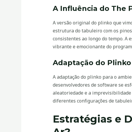
A Influência do The 
A versão original do plinko que vim
estrutura do tabuleiro com os pinos
consistentes ao longo do tempo. A 
vibrante e emocionante do programa 
Adaptação do Plinko
A adaptação do plinko para o ambien
desenvolvedores de software se esfo
aleatoriedade e a imprevisibilidade
diferentes configurações de tabulei
Estratégias e D
Ar?