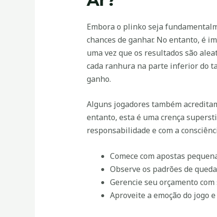
Embora o plinko seja fundamentalm
chances de ganhar. No entanto, é imp
uma vez que os resultados são alea
cada ranhura na parte inferior do t
ganho.
Alguns jogadores também acreditam 
entanto, esta é uma crença supersti
responsabilidade e com a consciênc
Comece com apostas pequenas 
Observe os padrões de queda 
Gerencie seu orçamento com 
Aproveite a emoção do jogo e 