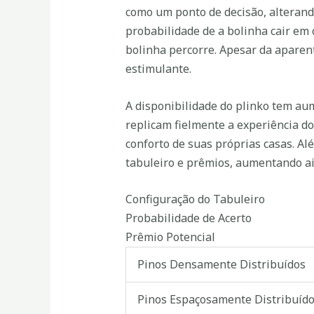
como um ponto de decisão, alterando
probabilidade de a bolinha cair em 
bolinha percorre. Apesar da aparen
estimulante.
A disponibilidade do plinko tem aum
replicam fielmente a experiência d
conforto de suas próprias casas. Al
tabuleiro e prêmios, aumentando ain
Configuração do Tabuleiro
Probabilidade de Acerto
Prêmio Potencial
Pinos Densamente Distribuídos
Pinos Espaçosamente Distribuíd