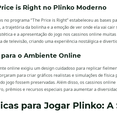
Price is Right no Plinko Moderno
os no programa “The Price is Right” estabeleceu as bases p
, a trajetória da bolinha e a emoção de ver onde ela vai ca
estética e a apresentação do jogo nos cassinos online muita
de televisão, criando uma experiência nostálgica e diverti
 para o Ambiente Online
te online exigiu um design cuidadoso para replicar fielment
rçaram para criar gráficos realistas e simulações de física 
 do jogo fossem preservadas. Além disso, os cassinos online
ro, prêmios e recursos especiais para aumentar a diversidade
icas para Jogar Plinko: A