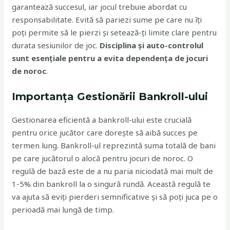
garantează succesul, iar jocul trebuie abordat cu
responsabilitate. Evită să pariezi sume pe care nu îți
poți permite să le pierzi și setează-ți limite clare pentru
durata sesiunilor de joc.
Disciplina și auto-controlul
sunt esențiale pentru a evita dependența de jocuri
de noroc
.
Importanța Gestionării Bankroll-ului
Gestionarea eficientă a bankroll-ului este crucială
pentru orice jucător care dorește să aibă succes pe
termen lung. Bankroll-ul reprezintă suma totală de bani
pe care jucătorul o alocă pentru jocuri de noroc. O
regulă de bază este de a nu paria niciodată mai mult de
1-5% din bankroll la o singură rundă. Această regulă te
va ajuta să eviți pierderi semnificative și să poți juca pe o
perioadă mai lungă de timp.