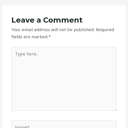
Leave a Comment
Your email address will not be published.
Required
fields are marked
*
Type
here..
Name*