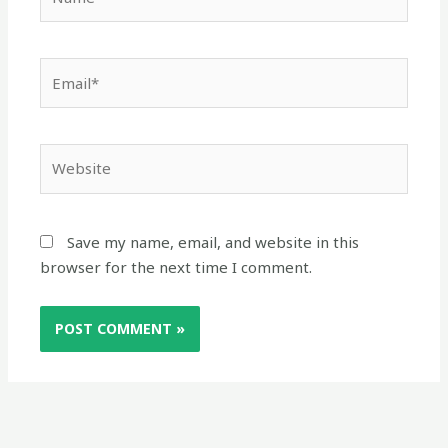
Email*
Website
Save my name, email, and website in this
browser for the next time I comment.