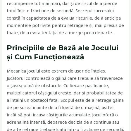
recompense tot mai mari, dar și de riscul de a pierde
totul într-o fracțiune de secundă. Secretul succesului
constă în capacitatea de a evalua riscurile, de a anticipa
momentele potrivite pentru retragere și, mai presus de
toate, de a evita tentația de a merge prea departe.
Principiile de Bază ale Jocului
și Cum Funcționează
Mecanica jocului este extrem de ușor de înțeles.
Jucătorul controlează o găină care trebuie să traverseze
o șosea plină de obstacole. Cu fiecare pas înainte,
multiplicatorul câștigului crește, dar și probabilitatea de
a întâlni un obstacol fatal. Scopul este de a retrage găina
de pe șosea înainte de a fi lovită de o mașină, astfel
încât să poți încasa câștigurile acumulate. Jocul oferă o
adrenalină intensă, deoarece decizia de a continua sau
de a te retrage trebuie luată într-o fracțiune de secundă.