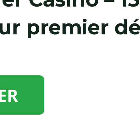
ur premier d
ER