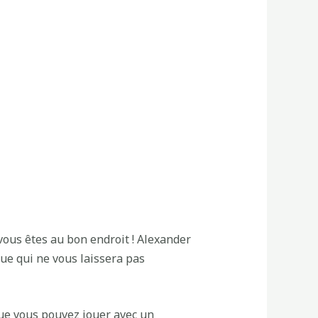
 vous êtes au bon endroit ! Alexander
nue qui ne vous laissera pas
que vous pouvez jouer avec un