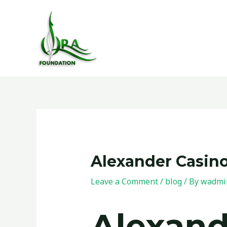
Skip
to
content
Post
navigation
Alexander Casino
Leave a Comment
/
blog
/ By
wadmi
Alexand