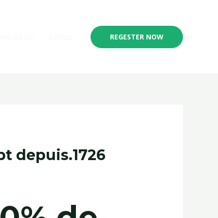
ontact us
Events
REGESTER NOW
pt depuis.1726
50% de