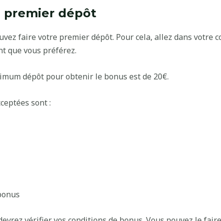
re premier dépôt
vez faire votre premier dépôt. Pour cela, allez dans votre c
t que vous préférez.
nimum dépôt pour obtenir le bonus est de 20€.
eptées sont :
 bonus
devrez vérifier vos conditions de bonus. Vous pouvez le fair