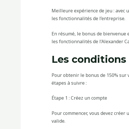
Meilleure expérience de jeu : avec 
les fonctionnalités de l’entreprise.
En résumé, le bonus de bienvenue es
les fonctionnalités de l’Alexander Ca
Les conditions
Pour obtenir le bonus de 150% sur v
étapes à suivre :
Étape 1 : Créez un compte
Pour commencer, vous devez créer u
valide.