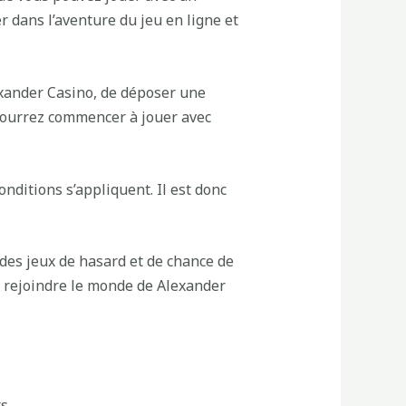
 dans l’aventure du jeu en ligne et
lexander Casino, de déposer une
 pourrez commencer à jouer avec
nditions s’appliquent. Il est donc
 des jeux de hasard et de chance de
à rejoindre le monde de Alexander
s.