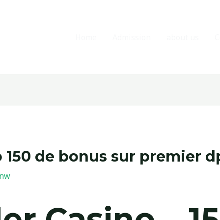
Home
Admission
about us
C
 150 de bonus sur premier d
nw
er Casino – 1