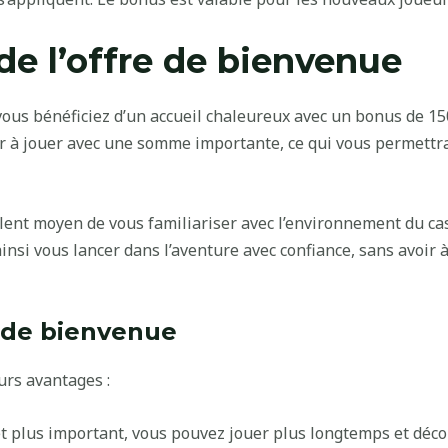
de l’offre de bienvenue
vous bénéficiez d’un accueil chaleureux avec un bonus de 15
 à jouer avec une somme importante, ce qui vous permettra d
ent moyen de vous familiariser avec l’environnement du casi
insi vous lancer dans l’aventure avec confiance, sans avoir à
 de bienvenue
urs avantages :
et plus important, vous pouvez jouer plus longtemps et déco