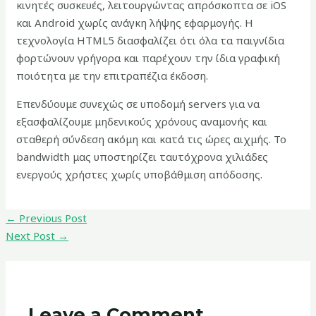
κινητές συσκευές, λειτουργώντας απρόσκοπτα σε iOS
και Android χωρίς ανάγκη λήψης εφαρμογής. Η
τεχνολογία HTML5 διασφαλίζει ότι όλα τα παιγνίδια
φορτώνουν γρήγορα και παρέχουν την ίδια γραφική
ποιότητα με την επιτραπέζια έκδοση.
Επενδύουμε συνεχώς σε υποδομή servers για να
εξασφαλίζουμε μηδενικούς χρόνους αναμονής και
σταθερή σύνδεση ακόμη και κατά τις ώρες αιχμής. Το
bandwidth μας υποστηρίζει ταυτόχρονα χιλιάδες
ενεργούς χρήστες χωρίς υποβάθμιση απόδοσης.
←
Previous Post
Next Post
→
Leave a Comment