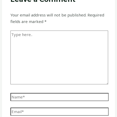
Your email address will not be published.
Required
fields are marked
*