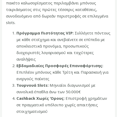
πακέτο καλωσορίσματος περιλαμβάνει μπόνους
ταιριάσματος στις πρώτες τέσσερις καταθέσεις,
συνοδευόμενο από δωρεάν περιστροφές σε επιλεγμένα
slots.
Πρόγραμμα Πιστότητας VIP:
Συλλέγετε πόντους
με κάθε στοίχημα και ανεβαίνετε σε επίπεδα με
αποκλειστικά προνόμια, προσωπικούς
διαχειριστές λογαριασμού και ταχύτερες
αναλήψεις
Εβδομαδιαίες Προσφορές Επαναφόρτισης:
Επιπλέον μπόνους κάθε Τρίτη και Παρασκευή για
ενεργούς παίκτες
Τουρνουά Slots:
Μηνιαίοι διαγωνισμοί με
συνολικά έπαθλα άνω των 50.000€
Cashback Χωρίς Όρους:
Επιστροφή χρημάτων
σε πραγματικό υπόλοιπο χωρίς απαιτήσεις
στοιχηματισμού