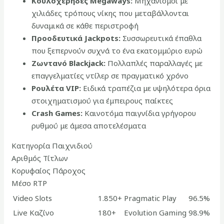
Κουλοχέρηδες Megaways:
Μηχανισμοί με
χιλιάδες τρόπους νίκης που μεταβάλλονται
δυναμικά σε κάθε περιστροφή
Προοδευτικά Jackpots:
Συσσωρευτικά έπαθλα
που ξεπερνούν συχνά το ένα εκατομμύριο ευρώ
Ζωντανό Blackjack:
Πολλαπλές παραλλαγές με
επαγγελματίες ντίλερ σε πραγματικό χρόνο
Ρουλέτα VIP:
Ειδικά τραπέζια με υψηλότερα όρια
στοιχηματισμού για έμπειρους παίκτες
Crash Games:
Καινοτόμα παιγνίδια γρήγορου
ρυθμού με άμεσα αποτελέσματα
Κατηγορία Παιχνιδιού
Αριθμός Τίτλων
Κορυφαίος Πάροχος
Μέσο RTP
Video Slots
1.850+
Pragmatic Play
96.5%
Live Καζίνο
180+
Evolution Gaming
98.9%