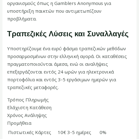
οργανισμούς όπως η Gamblers Anonymous για
υποστήριξη παικτών που αντιμετωπίζουν
προβλήματα.
Τραπεζικές Λύσεις και Συναλλαγές
Υποστηρίζουμε ένα ευρύ φάσμα τραπεζικών μεθόδων
προσαρμοσμένων στην ελληνική αγορά. Οι καταθέσεις
πραγματοποιούνται άμεσα, ενώ οι αναλήψεις
επεξεργάζονται εντός 24 ωρών για ηλεκτρονικά
πορτοφόλια και εντός 3-5 εργάσιμων ημερών για
τραπεζικές μεταφορές.
Τρόπος Πληρωμής
Ελάχιστη Κατάθεση
Χρόνος Ανάληψης
Προμήθεια
Πιστωτικές Κάρτες
10€
3-5 ημέρες
0%