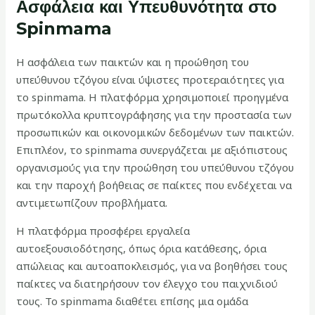
Ασφάλεια και Υπευθυνότητα στο
Spinmama
Η ασφάλεια των παικτών και η προώθηση του
υπεύθυνου τζόγου είναι ύψιστες προτεραιότητες για
το spinmama. Η πλατφόρμα χρησιμοποιεί προηγμένα
πρωτόκολλα κρυπτογράφησης για την προστασία των
προσωπικών και οικονομικών δεδομένων των παικτών.
Επιπλέον, το spinmama συνεργάζεται με αξιόπιστους
οργανισμούς για την προώθηση του υπεύθυνου τζόγου
και την παροχή βοήθειας σε παίκτες που ενδέχεται να
αντιμετωπίζουν προβλήματα.
Η πλατφόρμα προσφέρει εργαλεία
αυτοεξουσιοδότησης, όπως όρια κατάθεσης, όρια
απώλειας και αυτοαποκλεισμός, για να βοηθήσει τους
παίκτες να διατηρήσουν τον έλεγχο του παιχνιδιού
τους. Το spinmama διαθέτει επίσης μια ομάδα